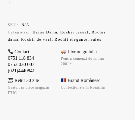
SKU:
N/A
Categorie:
Haine Damă
,
Rochii casual
,
Rochii
dama
,
Rochii de vară
,
Rochii elegante
,
Sales
Contact
Livrare gratuita
0751 118 834
Pentru comenzi de minim
0753 030 007
200 lei
(021)4440841
Retur 30 zile
Brand Românesc
Gratuit în orice magazin
Confecționate în România
ETIC