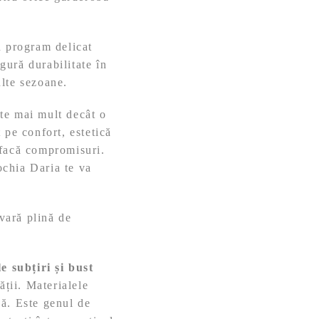
n program delicat
igură durabilitate în
ulte sezoane.
te mai mult decât o
 pe confort, estetică
ă facă compromisuri.
ochia Daria te va
vară plină de
e subțiri și bust
ății. Materialele
dă. Este genul de