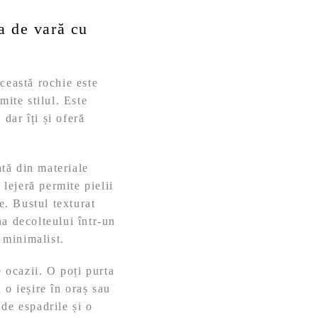
a de vară cu
.
ceastă rochie este
mite stilul. Este
 dar îți și oferă
tă din materiale
 lejeră permite pielii
e. Bustul texturat
a decolteului într-un
 minimalist.
e ocazii. O poți purta
 o ieșire în oraș sau
de espadrile și o