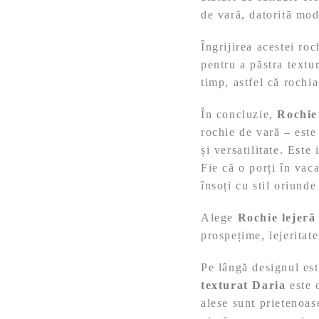
de vară, datorită mod
Îngrijirea acestei ro
pentru a păstra textur
timp, astfel că rochi
În concluzie,
Rochie 
rochie de vară – este
și versatilitate. Este
Fie că o porți în vac
însoți cu stil oriunde
Alege
Rochie lejeră 
prospețime, lejeritate
Pe lângă designul est
texturat Daria
este o
alese sunt prietenoas