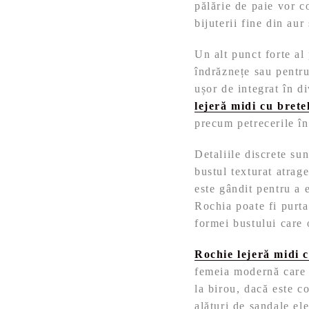
pălărie de paie vor c
bijuterii fine din aur
Un alt punct forte al
îndrăznețe sau pentru
ușor de integrat în d
lejeră midi cu brete
precum petrecerile în
Detaliile discrete sun
bustul texturat atrag
este gândit pentru a 
Rochia poate fi purtat
formei bustului care 
Rochie lejeră midi c
femeia modernă care î
la birou, dacă este c
alături de sandale el