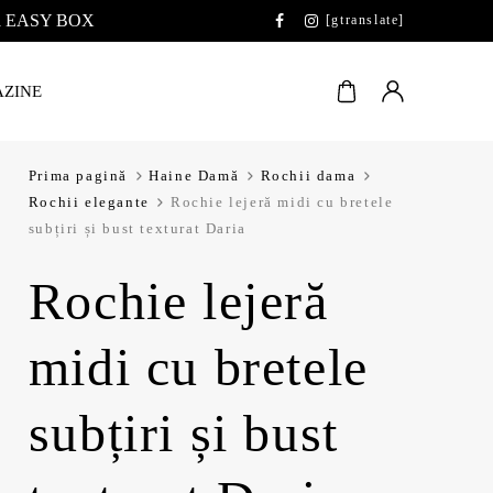
 la EASY BOX
[gtranslate]
ZINE
Prima pagină
Haine Damă
Rochii dama
Rochii elegante
Rochie lejeră midi cu bretele
subțiri și bust texturat Daria
Rochie lejeră
midi cu bretele
subțiri și bust