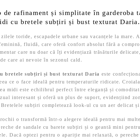
 de rafinament și simplitate în garderoba t
di cu bretele subțiri și bust texturat Daria
 zilele toride, escapadele urbane sau vacanțele la mare. A
 feminină, fluidă, care oferă confort absolut fără a compro
mentar care nu doar că îți evidențiază trăsăturile delicate,
 de care ai nevoie în sezonul cald.
u bretele subțiri și bust texturat Daria
este confecționa
eea ce o face ideală pentru temperaturile ridicate. Croiala
mea midi este echilibrul perfect între eleganță și comoditat
ual interesant și oferă un plus de suport, evidențiind zon
. Bretelele subțiri completează look-ul cu un aer delicat și
i rochii o transformă într-o alegere ideală pentru mai mult
reche de sandale cu barete subțiri și o geantă mini pentru
le. Dacă optezi pentru o apariție mai relaxată, o pereche 