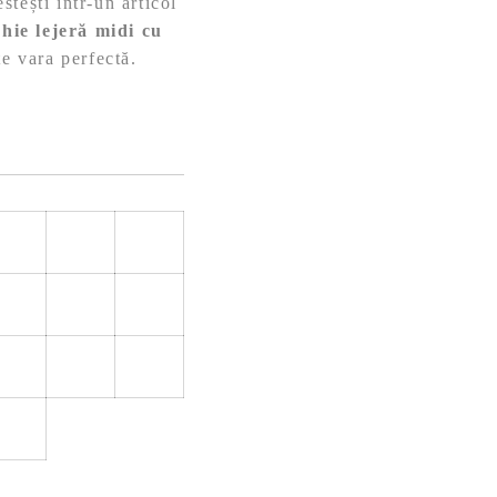
tești într-un articol
hie lejeră midi cu
te vara perfectă.