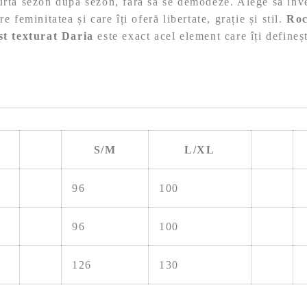
urta sezon după sezon, fără să se demodeze. Alege să inves
e feminitatea și care îți oferă libertate, grație și stil.
Roc
ust texturat Daria
este exact acel element care îți defineș
S/M
L/XL
96
100
96
100
126
130