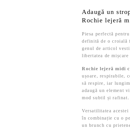
Adaugă un strop
Rochie lejeră mi
Piesa perfectă pentru
definită de o croială
genul de articol vesti
libertatea de mișcare
Rochie lejeră midi c
ușoare, respirabile, c
să respire, iar lungi
adaugă un element viz
mod subtil și rafinat
Versatilitatea aceste
în combinație cu o pe
un brunch cu prietene