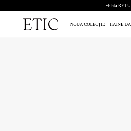
•Plata RETU
NOUA COLECȚIE
HAINE D