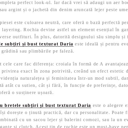
ompleta perfect look-ul. Iar dacă vrei să adaugi un aer b
 sau argint și o jachetă din denim aruncată lejer peste ume
 piesei este culoarea neutră, care oferă o bază perfectă pe
 layering. Rochia devine astfel un element esențial în ga
iverse outfituri. În plus, datorită designului său simplu și
le subțiri și bust texturat Daria
este ideală și pentru ev
 grădină sau plimbările pe faleză.
t cele care fac diferența: croiala în formă de A avantajeaz
e privirea exact în zona potrivită, creând un efect estetic
evidenția naturalețea și feminitatea într-un mod subtil, dar
ă atât cu sutien, cât și fără, în funcție de preferințe, dato
oferă o susținere ușoară.
u bretele subțiri și bust texturat Daria
este o alegere e
și dorește o ținută practică, dar cu personalitate. Poate f
ombinată cu un sacou lejer și balerini comozi, sau la un 
egante și clutch. Acest tip de rochie este un must-have pe