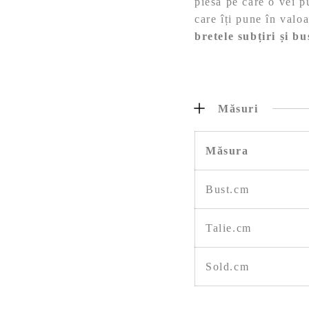
piesă pe care o vei p
care îți pune în valoar
bretele subțiri și b
Măsuri
Măsura
Bust.cm
Talie.cm
Sold.cm