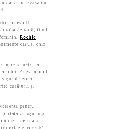
oem, accesorizează cu
ri.
ntru accesorii
rderoba de vară, fiind
 feminin,
Rochie
enimente casual-chic,
ă orice siluetă, iar
 deosebit. Acest model
 sigur de efect.
rită cusăturii și
xcelentă pentru
i purtată cu ușurință
eveniment de seară,
ntru orice garderobă