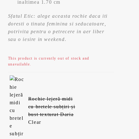
inaltimea 1.70 cm
Sfatul Etic: alege aceasta rochie daca iti
doresti o tinuta feminina si seducatoare,
potrivita pentru o petrecere in aer liber
sau o iesire in weekend.
This product is currently out of stock and
unavailable.
Rochie lejeră midi
cu bretele subțiri și
bust texturat Daria
Clear