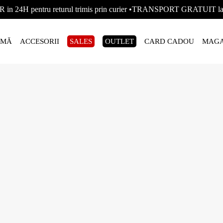
R in 24H pentru returul trimis prin curier •TRANSPORT GRATUIT
AMĂ
ACCESORII
SALES
OUTLET
CARD CADOU
MAGA