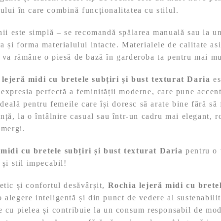
ului în care combină funcționalitatea cu stilul.
chii este simplă – se recomandă spălarea manuală sau la u
a și forma materialului intacte. Materialele de calitate as
a va rămâne o piesă de bază în garderoba ta pentru mai m
lejeră midi cu bretele subțiri și bust texturat Daria
es
 expresia perfectă a feminității moderne, care pune accent
 ideală pentru femeile care își doresc să arate bine fără s
anță, la o întâlnire casual sau într-un cadru mai elegant, r
 mergi.
midi cu bretele subțiri și bust texturat Daria
pentru o 
 și stil impecabil!
etic și confortul desăvârșit,
Rochia lejeră midi cu bretel
 alegere inteligentă și din punct de vedere al sustenabilit
e cu pielea și contribuie la un consum responsabil de mo