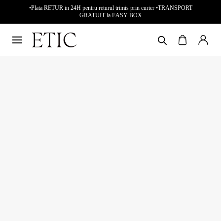
•Plata RETUR in 24H pentru returul trimis prin curier •TRANSPORT
GRATUIT la EASY BOX