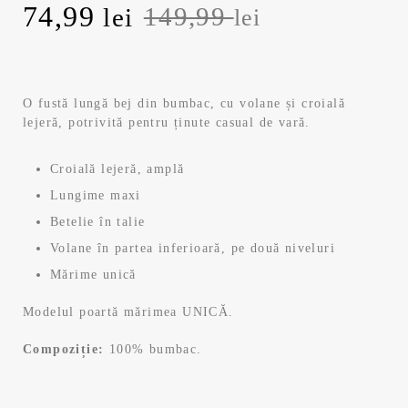
Prețul
Prețul
74,99
149,99
lei
lei
inițial
curent
a
este:
O fustă lungă bej din bumbac, cu volane și croială
lejeră, potrivită pentru ținute casual de vară.
fost:
74,99 lei.
149,99 lei.
Croială lejeră, amplă
Lungime maxi
Betelie în talie
Volane în partea inferioară, pe două niveluri
Mărime unică
Modelul poartă mărimea UNICĂ.
Compoziție:
100% bumbac.