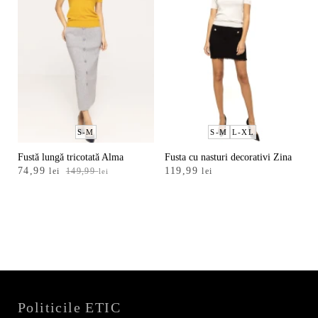
S-M
S-M
L-XL
Fustă lungă tricotată Alma
Fusta cu nasturi decorativi Zina
Prețul
Prețul
74,99
119,99
lei
149,99
lei
lei
inițial
curent
a
este:
fost:
74,99 lei.
149,99 lei.
Politicile ETIC