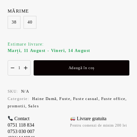
MĂRIME
38
40
Estimare livrare:
Marți, 11 August - Vineri, 14 August
Adaugă în coș
SKU:
N/A
Categorie:
Haine Damă
,
Fuste
,
Fuste casual
,
Fuste office
,
promotii
,
Sales
Contact
Livrare gratuita
0751 118 834
Pentru comenzi de minim 200 lei
0753 030 007