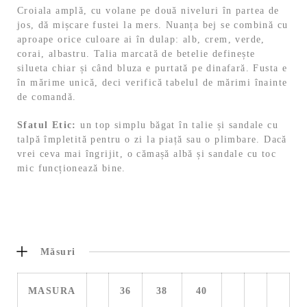
Croiala amplă, cu volane pe două niveluri în partea de
jos, dă mișcare fustei la mers. Nuanța bej se combină cu
aproape orice culoare ai în dulap: alb, crem, verde,
corai, albastru. Talia marcată de betelie definește
silueta chiar și când bluza e purtată pe dinafară. Fusta e
în mărime unică, deci verifică tabelul de mărimi înainte
de comandă.
Sfatul Etic:
un top simplu băgat în talie și sandale cu
talpă împletită pentru o zi la piață sau o plimbare. Dacă
vrei ceva mai îngrijit, o cămașă albă și sandale cu toc
mic funcționează bine.
Măsuri
MASURA
36
38
40