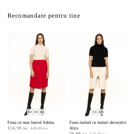
Recomandate pentru tine
34
40
42
34
40
Fusta cu snur lateral Sabina
Fusta mulată cu nasturi decorativi
Prețul
Prețul
114,99
Alice
lei
229,99
lei
Prețul
Prețul
inițial
curent
79,99
lei
159,99
lei