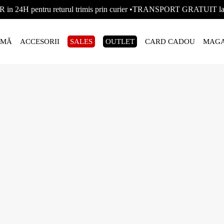
R in 24H pentru returul trimis prin curier •TRANSPORT GRATUIT
AMĂ
ACCESORII
SALES
OUTLET
CARD CADOU
MAGA