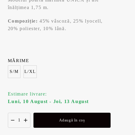
înălțimea 1,75 m.
Compoziție:
45% vâscoză, 25% lyocell,
20% poliester, 10% lână.
MĂRIME
S/M
L/XL
Estimare livrare:
Luni, 10 August - Joi, 13 August
Adaugă în coș