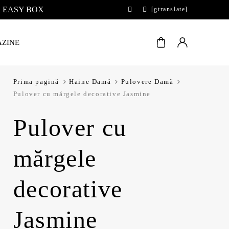
 la EASY BOX
[gtranslate]
ZINE
Prima pagină
Haine Damă
Pulovere Damă
Pulover cu mărgele decorative Jasmine
Pulover cu
mărgele
decorative
Jasmine