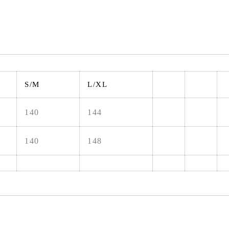
S/M
L/XL
140
144
140
148