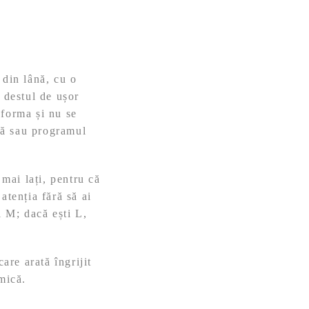
 din lână, cu o
 destul de ușor
n forma și nu se
nă sau programul
 mai lați, pentru că
atenția fără să ai
i M; dacă ești L,
are arată îngrijit
mică.