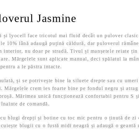
loverul Jasmine
și lyocell face tricotul mai fluid decât un pulover clasic
le 10% lână adaugă puțină căldură, dar puloverul rămâne
în interior, nu doar pe stradă. Tivul și manșetele reiate ți
are. Mărgelele sunt aplicate manual, deci spălatul la mâ
pentru a le păstra intacte.
ulată, și se potrivește bine la siluete drepte sau cu umeri
i. Mărgelele crem ies foarte bine pe fondul negru și atrag 
broșă. Mărimea unică funcționează confortabil pentru S ș
e înainte de comandă.
cu blugi drepți și botine cu toc mic pentru o ținută de zi c
locuiește blugii cu o fustă midi neagră și adaugă o geantă 