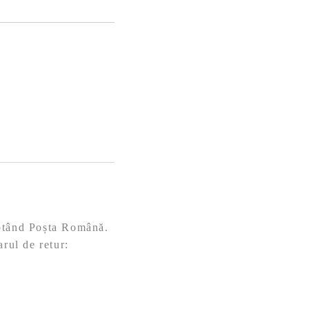
eptând Poșta Română.
arul de retur: