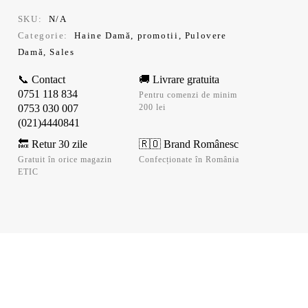
SKU:
N/A
Categorie:
Haine Damă
,
promotii
,
Pulovere
Damă
,
Sales
📞 Contact
🚚 Livrare gratuita
0751 118 834
Pentru comenzi de minim
0753 030 007
200 lei
(021)4440841
🔙 Retur 30 zile
🇷🇴 Brand Românesc
Gratuit în orice magazin
Confecționate în România
ETIC