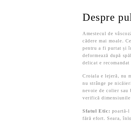
Despre pu
Amestecul de vâscoză 
cădere mai moale. Ce
pentru a fi purtat și 
deformează după spăl
delicat e recomandat 
Croiala e lejeră, nu m
nu strânge pe nicăier
nevoie de colier sau 
verifică dimensiunil
Sfatul Etic:
poartă-l 
fără efort. Seara, în