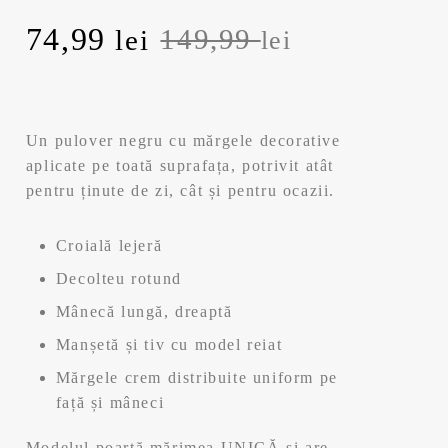
Prețul
Prețul
74,99
149,99
lei
lei
inițial
curent
a
este:
Un pulover negru cu mărgele decorative
fost:
74,99 lei.
aplicate pe toată suprafața, potrivit atât
pentru ținute de zi, cât și pentru ocazii.
149,99 lei.
Croială lejeră
Decolteu rotund
Mânecă lungă, dreaptă
Manșetă și tiv cu model reiat
Mărgele crem distribuite uniform pe
față și mâneci
Modelul poartă mărimea UNICĂ și are