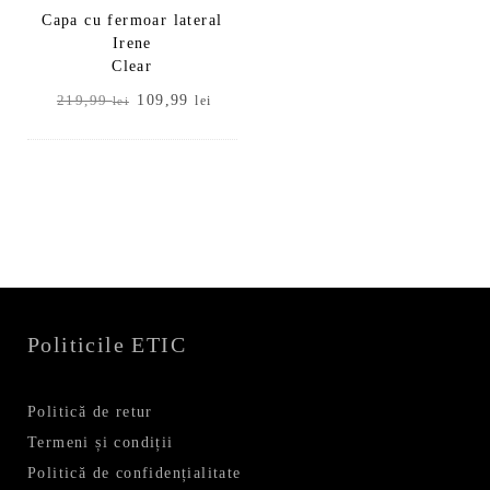
Capa cu fermoar lateral
Irene
Clear
Prețul
Prețul
109,99
219,99
lei
lei
inițial
curent
a
este:
fost:
109,99 lei.
219,99 lei.
Politicile ETIC
Politică de retur
Termeni și condiții
Politică de confidențialitate