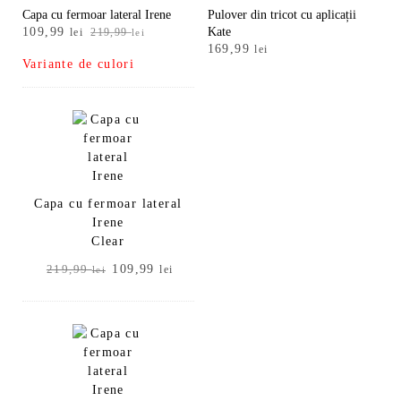
Capa cu fermoar lateral Irene
Pulover din tricot cu aplicații
Prețul
Prețul
109,99
Kate
lei
219,99
lei
inițial
curent
169,99
lei
Variante de culori
a
este:
fost:
109,99 lei.
219,99 lei.
Capa cu fermoar lateral
Irene
Clear
Prețul
Prețul
109,99
219,99
lei
lei
inițial
curent
a
este:
fost:
109,99 lei.
219,99 lei.