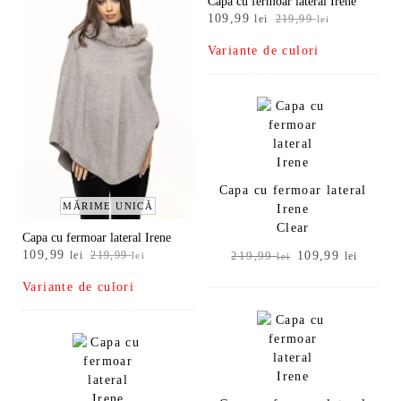
Capa cu fermoar lateral Irene
Prețul
Prețul
109,99
lei
219,99
lei
inițial
curent
Variante de culori
a
este:
fost:
109,99 lei.
219,99 lei.
Capa cu fermoar lateral
MĂRIME UNICĂ
Irene
Clear
Capa cu fermoar lateral Irene
Prețul
Prețul
109,99
Prețul
Prețul
lei
219,99
109,99
lei
219,99
lei
lei
inițial
curent
inițial
curent
Variante de culori
a
este:
a
este:
fost:
109,99 lei.
fost:
109,99
219,99 lei.
219,99 lei.