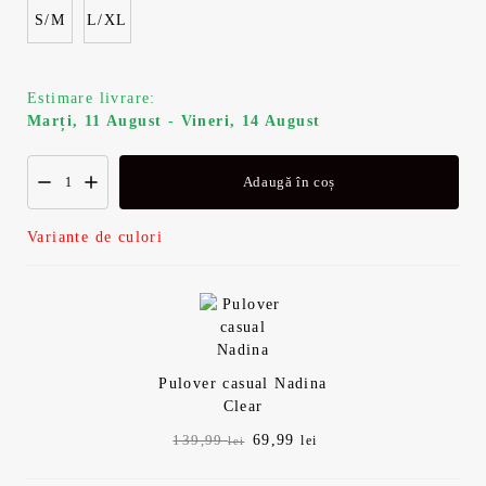
S/M
L/XL
Estimare livrare:
Marți, 11 August - Vineri, 14 August
Adaugă în coș
Variante de culori
Pulover casual Nadina
Clear
Prețul
Prețul
69,99
139,99
lei
lei
inițial
curent
a
este: