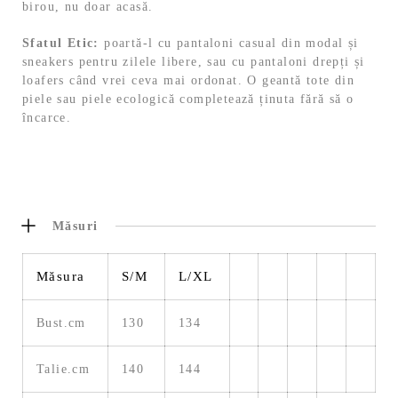
birou, nu doar acasă.
Sfatul Etic:
poartă-l cu pantaloni casual din modal și
sneakers pentru zilele libere, sau cu pantaloni drepți și
loafers când vrei ceva mai ordonat. O geantă tote din
piele sau piele ecologică completează ținuta fără să o
încarce.
Măsuri
Măsura
S/M
L/XL
Bust.cm
130
134
Talie.cm
140
144