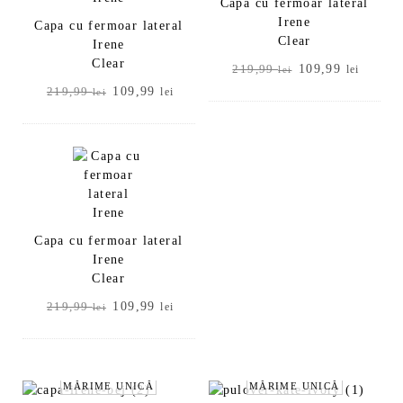
Capa cu fermoar lateral
Irene
Capa cu fermoar lateral
Clear
Irene
Clear
Prețul
Prețul
109,99
219,99
lei
lei
inițial
curent
Prețul
Prețul
109,99
219,99
lei
lei
a
este:
inițial
curent
fost:
109,99
a
este:
219,99 lei.
fost:
109,99 lei.
219,99 lei.
Capa cu fermoar lateral
Irene
Clear
Prețul
Prețul
109,99
219,99
lei
lei
inițial
curent
a
este:
fost:
109,99 lei.
219,99 lei.
MĂRIME UNICĂ
MĂRIME UNICĂ