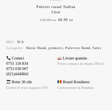
Pulover casual Nadina
Clear
Prețul
Prețul
69,99
139,99
lei
lei
inițial
curent
a
este:
fost:
69,99 lei.
139,99 lei.
SKU:
N/A
Categorie:
Haine Damă
,
promotii
,
Pulovere Damă
,
Sales
Contact
Livrare gratuita
0751 118 834
Pentru comenzi de minim 200 lei
0753 030 007
(021)4440841
Retur 30 zile
Brand Românesc
Gratuit în orice magazin ETIC
Confecționate în România