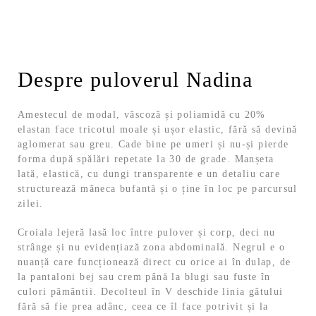
Despre puloverul Nadina
Amestecul de modal, vâscoză și poliamidă cu 20%
elastan face tricotul moale și ușor elastic, fără să devină
aglomerat sau greu. Cade bine pe umeri și nu-și pierde
forma după spălări repetate la 30 de grade. Manșeta
lată, elastică, cu dungi transparente e un detaliu care
structurează mâneca bufantă și o ține în loc pe parcursul
zilei.
Croiala lejeră lasă loc între pulover și corp, deci nu
strânge și nu evidențiază zona abdominală. Negrul e o
nuanță care funcționează direct cu orice ai în dulap, de
la pantaloni bej sau crem până la blugi sau fuste în
culori pământii. Decolteul în V deschide linia gâtului
fără să fie prea adânc, ceea ce îl face potrivit și la