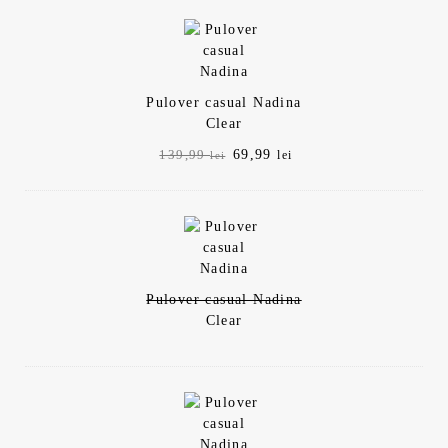
fost:
69,99 lei.
139,99 lei.
Pulover casual Nadina
Clear
Prețul
Prețul
69,99
139,99
lei
lei
inițial
curent
a
este:
fost:
69,99 lei.
139,99 lei.
Pulover casual Nadina
Clear