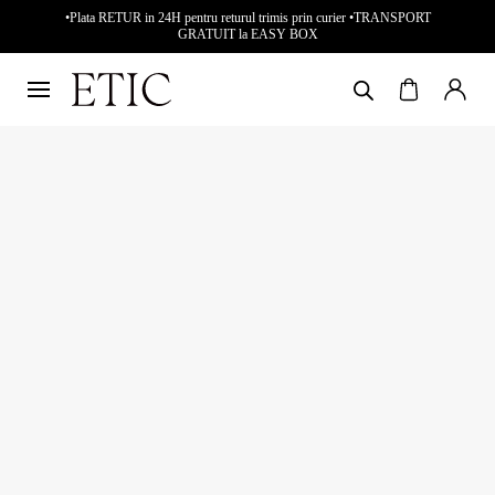
•Plata RETUR in 24H pentru returul trimis prin curier •TRANSPORT
GRATUIT la EASY BOX