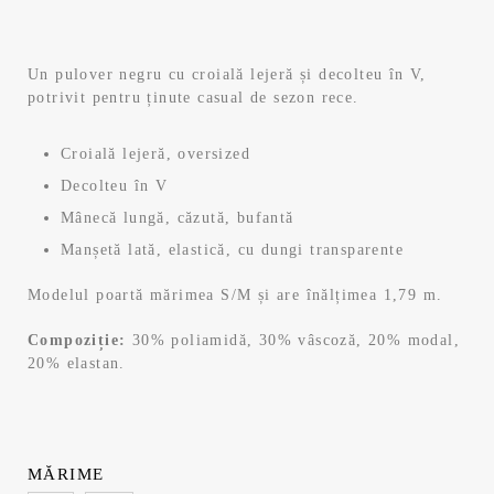
inițial
curent
a
este:
Un pulover negru cu croială lejeră și decolteu în V,
potrivit pentru ținute casual de sezon rece.
fost:
69,99 lei.
139,99 lei.
Croială lejeră, oversized
Decolteu în V
Mânecă lungă, căzută, bufantă
Manșetă lată, elastică, cu dungi transparente
Modelul poartă mărimea S/M și are înălțimea 1,79 m.
Compoziție:
30% poliamidă, 30% vâscoză, 20% modal,
20% elastan.
MĂRIME