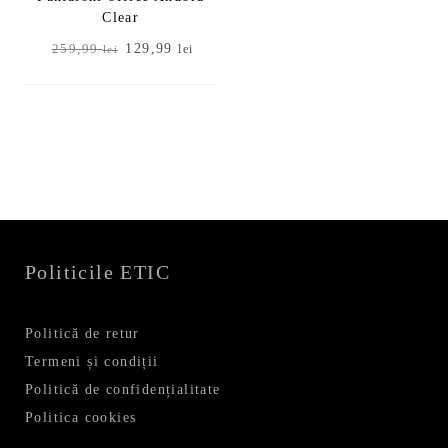
Clear
Prețul
Prețul
129,99
259,99
lei
lei
inițial
curent
a
este:
fost:
129,99 lei.
259,99 lei.
Politicile ETIC
Politică de retur
Termeni și condiții
Politică de confidențialitate
Politica cookies