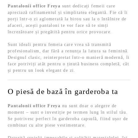
Pantalonii office Freya
sunt dedicați femeii care
apreciază rafinamentul și simplitatea elegantă. Fie că îi
porți într-o zi aglomerată la birou sau la o întâlnire de
afaceri, acești pantaloni te vor face să te simți
încrezătoare și pregătită pentru orice provocare.
Sunt ideali pentru femeia care vrea să transmită
profesionalism, dar fără a renunța la latura sa feminină.
Designul clasic, reinterpretat într-o manieră modernă, îi
face potriviți atât pentru o ținută business completă, cât
și pentru un look elegant de zi.
O piesă de bază în garderoba ta
Pantalonii office Freya
nu sunt doar o alegere de
moment – sunt o investiție pe termen lung în stilul tău.
Se potrivesc perfect în garderoba capsulă, fiind ușor de
combinat cu alte piese vestimentare.
Datorită croielii impecabile și calității materialului, își