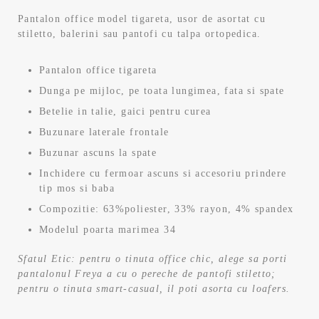
inițial
curent
Pantalon office model tigareta, usor de asortat cu
stiletto, balerini sau pantofi cu talpa ortopedica.
a
este:
fost:
109,99 lei.
Pantalon office tigareta
Dunga pe mijloc, pe toata lungimea, fata si spate
219,99 lei.
Betelie in talie, gaici pentru curea
Buzunare laterale frontale
Buzunar ascuns la spate
Inchidere cu fermoar ascuns si accesoriu prindere
tip mos si baba
Compozitie: 63%poliester, 33% rayon, 4% spandex
Modelul poarta marimea 34
Sfatul Etic: pentru o tinuta office chic, alege sa porti
pantalonul Freya a cu o pereche de pantofi stiletto;
pentru o tinuta smart-casual, il poti asorta cu loafers.