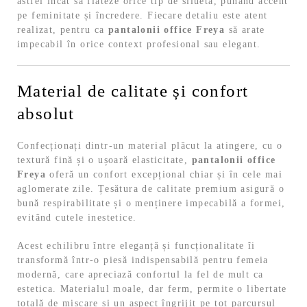
astfel încât să flateze orice tip de siluetă, punând accent
pe feminitate și încredere. Fiecare detaliu este atent
realizat, pentru ca
pantalonii office Freya
să arate
impecabil în orice context profesional sau elegant.
Material de calitate și confort
absolut
Confecționați dintr-un material plăcut la atingere, cu o
textură fină și o ușoară elasticitate,
pantalonii office
Freya
oferă un confort excepțional chiar și în cele mai
aglomerate zile. Țesătura de calitate premium asigură o
bună respirabilitate și o menținere impecabilă a formei,
evitând cutele inestetice.
Acest echilibru între eleganță și funcționalitate îi
transformă într-o piesă indispensabilă pentru femeia
modernă, care apreciază confortul la fel de mult ca
estetica. Materialul moale, dar ferm, permite o libertate
totală de mișcare și un aspect îngrijit pe tot parcursul