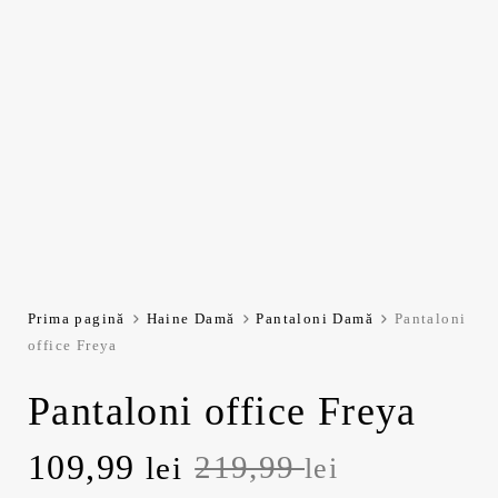
Prima pagină
Haine Damă
Pantaloni Damă
Pantaloni
office Freya
Pantaloni office Freya
Prețul
Prețul
109,99
219,99
lei
lei