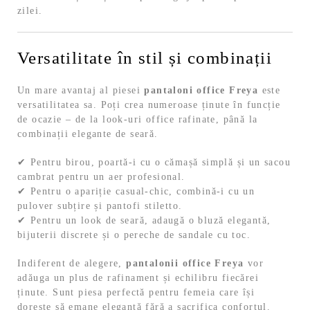
zilei.
Versatilitate în stil și combinații
Un mare avantaj al piesei
pantaloni office Freya
este
versatilitatea sa. Poți crea numeroase ținute în funcție
de ocazie – de la look-uri office rafinate, până la
combinații elegante de seară.
✔ Pentru birou, poartă-i cu o cămașă simplă și un sacou
cambrat pentru un aer profesional.
✔ Pentru o apariție casual-chic, combină-i cu un
pulover subțire și pantofi stiletto.
✔ Pentru un look de seară, adaugă o bluză elegantă,
bijuterii discrete și o pereche de sandale cu toc.
Indiferent de alegere,
pantalonii office Freya
vor
adăuga un plus de rafinament și echilibru fiecărei
ținute. Sunt piesa perfectă pentru femeia care își
dorește să emane eleganță fără a sacrifica confortul.