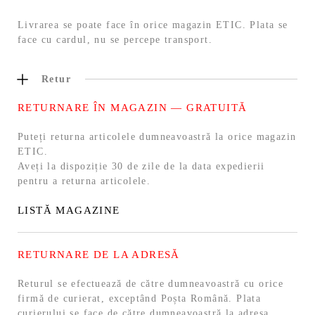
Livrarea se poate face în orice magazin ETIC. Plata se
face cu cardul, nu se percepe transport.
Retur
RETURNARE ÎN MAGAZIN — GRATUITĂ
Puteți returna articolele dumneavoastră la orice magazin
ETIC.
Aveți la dispoziție 30 de zile de la data expedierii
pentru a returna articolele.
LISTĂ MAGAZINE
RETURNARE DE LA ADRESĂ
Returul se efectuează de către dumneavoastră cu orice
firmă de curierat, exceptând Poșta Română. Plata
curierului se face de către dumneavoastră la adresa