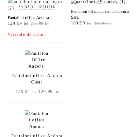
38
34
38
40
42
44
46
Pantaloni office cu croială conică
Sara
Pantaloni office Andora
Prețul
Prețul
Prețul
Prețul
109,99
129,99
lei
219,99
lei
259,99
lei
lei
inițial
curent
inițial
curent
Variante de culori
a
este:
a
este:
fost:
109,99 lei.
fost:
129,99 lei.
219,99 lei.
259,99 lei.
Pantaloni office Andora
Clear
Prețul
Prețul
129,99
259,99
lei
lei
inițial
curent
a
este:
fost:
129,99 lei.
259,99 lei.
Pantaloni office Andora