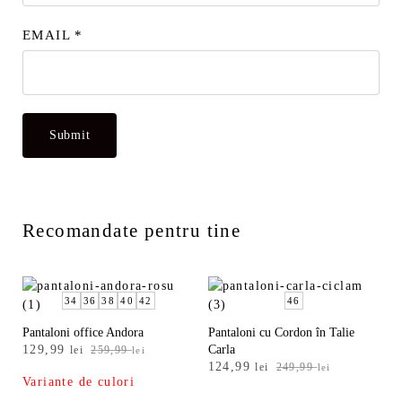
EMAIL
*
Recomandate pentru tine
34
36
38
40
42
46
Pantaloni office Andora
Pantaloni cu Cordon în Talie
Prețul
Prețul
129,99
Carla
lei
259,99
lei
Prețul
Prețul
inițial
curent
124,99
lei
249,99
lei
Variante de culori
inițial
curent
a
este:
a
este: