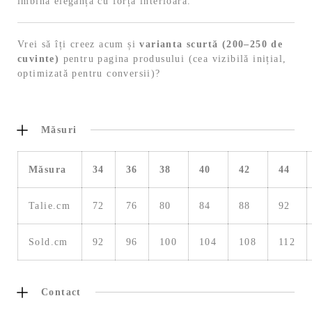
îmbină eleganța cu forța interioară.
Vrei să îți creez acum și
varianta scurtă (200–250 de
cuvinte)
pentru pagina produsului (cea vizibilă inițial,
optimizată pentru conversii)?
Măsuri
Măsura
34
36
38
40
42
44
Talie.cm
72
76
80
84
88
92
Sold.cm
92
96
100
104
108
112
Contact