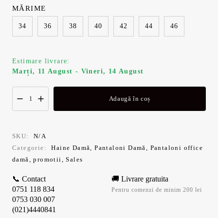
MĂRIME
34
36
38
40
42
44
46
Estimare livrare:
Marți, 11 August - Vineri, 14 August
Adaugă în coș
SKU:
N/A
Categorie:
Haine Damă
,
Pantaloni Damă
,
Pantaloni office
damă
,
promotii
,
Sales
📞 Contact
🚚 Livrare gratuita
0751 118 834
Pentru comenzi de minim 200 lei
0753 030 007
(021)4440841