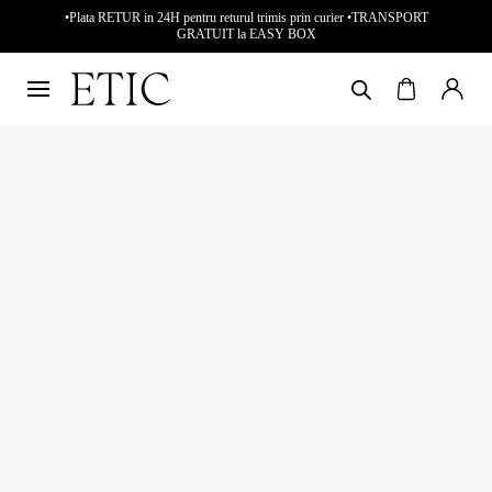
•Plata RETUR in 24H pentru returul trimis prin curier •TRANSPORT
GRATUIT la EASY BOX