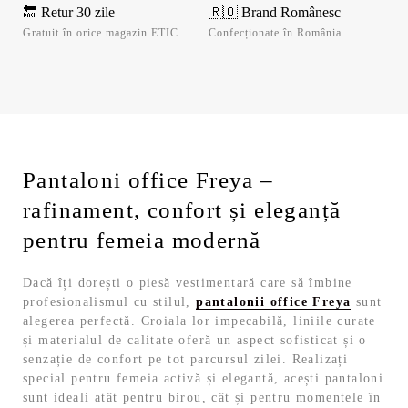
🔙 Retur 30 zile
🇷🇴 Brand Românesc
Gratuit în orice magazin ETIC
Confecționate în România
Pantaloni office Freya –
rafinament, confort și eleganță
pentru femeia modernă
Dacă îți dorești o piesă vestimentară care să îmbine
profesionalismul cu stilul,
pantalonii office Freya
sunt
alegerea perfectă. Croiala lor impecabilă, liniile curate
și materialul de calitate oferă un aspect sofisticat și o
senzație de confort pe tot parcursul zilei. Realizați
special pentru femeia activă și elegantă, acești pantaloni
sunt ideali atât pentru birou, cât și pentru momentele în