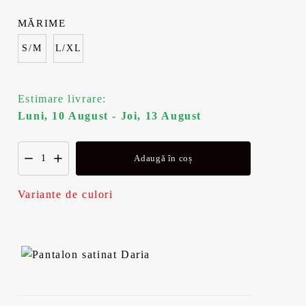
a
s
MĂRIME
S/M
L/XL
f
t
o
e
Estimare livrare:
s
:
Luni, 10 August - Joi, 13 August
t
1
Adaugă în coș
:
6
Variante de culori
2
0
2
,
9
9
,
9