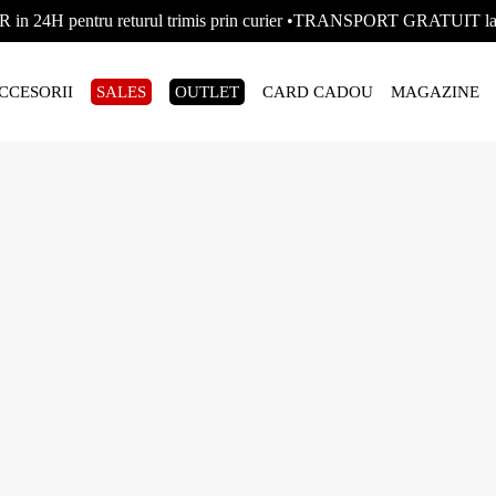
R in 24H pentru returul trimis prin curier •TRANSPORT GRATUIT
CCESORII
SALES
OUTLET
CARD CADOU
MAGAZINE