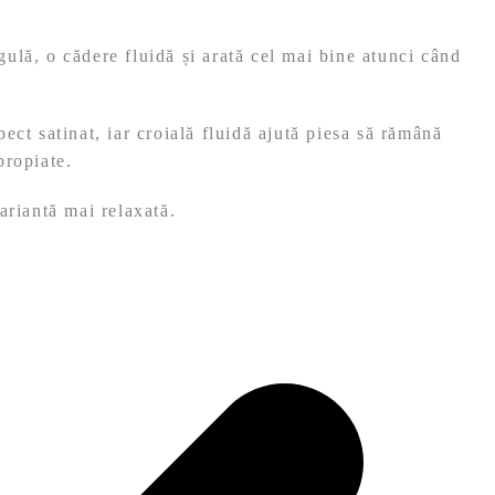
egulă, o cădere fluidă și arată cel mai bine atunci când
pect satinat, iar croială fluidă ajută piesa să rămână
propiate.
ariantă mai relaxată.