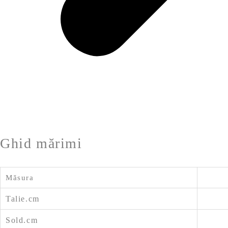
Ghid mărimi
Măsura
Talie.cm
Sold.cm