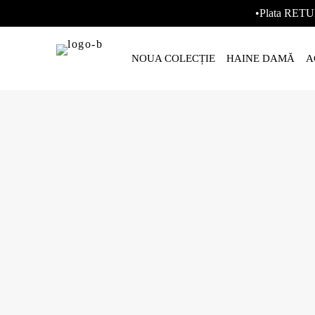
•Plata RETU
NOUA COLECȚIE
HAINE DAMĂ
A