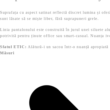
Suprafața cu aspect satinat reflectă discret lumina și ofer
sunt lăsate să se miște liber, fără suprapuneri grele.
Linia pantalonului este construită în jurul unei siluete alu
potrivită pentru ținute office sau smart-casual. Nuanța i
Sfatul ETIC:
Alătură-i un sacou într-o nuanță apropiată
Măsuri