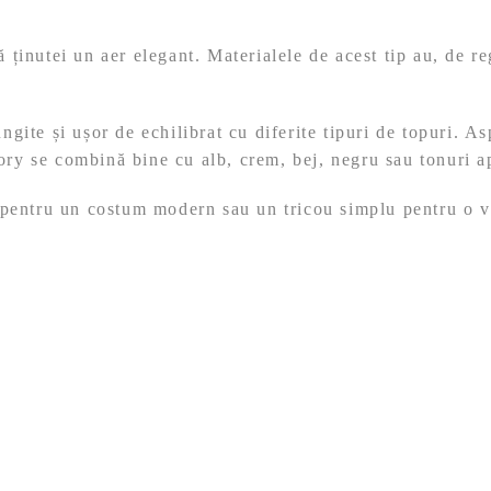
ă ținutei un aer elegant. Materialele de acest tip au, de r
ngite și ușor de echilibrat cu diferite tipuri de topuri. As
vory se combină bine cu alb, crem, bej, negru sau tonuri a
 pentru un costum modern sau un tricou simplu pentru o v