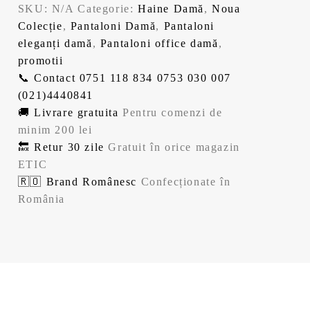
SKU:
N/A
Categorie:
Haine Damă
,
Noua
9
Colecție
,
Pantaloni Damă
,
Pantaloni
eleganți damă
,
Pantaloni office damă
,
9
l
promotii
📞 Contact
0751 118 834
0753 030 007
e
(021)4440841
l
i
🚚 Livrare gratuita
Pentru comenzi de
minim 200 lei
e
.
🔙 Retur 30 zile
Gratuit în orice magazin
ETIC
i
🇷🇴 Brand Românesc
Confecționate în
România
.