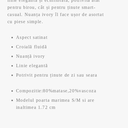
e
e
linie elegantă și echilibrată, potrivită atât
pentru birou, cât și pentru ținute smart-
ț
ț
casual. Nuanța ivory îl face ușor de asortat
cu piese simple.
u
u
l
l
Aspect satinat
Croială fluidă
i
c
Nuanță ivory
n
u
Linie elegantă
i
r
Potrivit pentru ținute de zi sau seara
ț
e
Compozitie:80%matase,20%vascoza
i
n
Modelul poarta marimea S/M si are
inaltimea 1.72 cm
a
t
l
e