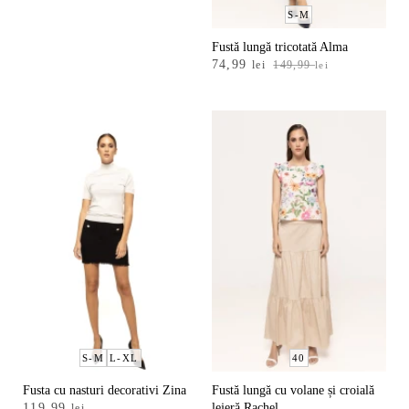
S-M
Fustă lungă tricotată Alma
Prețul
Prețul
74,99
lei
149,99
lei
inițial
curent
a
este:
fost:
74,99 lei.
149,99 lei.
S-M
L-XL
40
Fusta cu nasturi decorativi Zina
Fustă lungă cu volane și croială
119,99
lejeră Rachel
lei