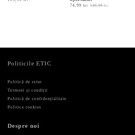
Prețul
Prețul
74,99
lei
149,99
lei
inițial
curent
a
este:
fost:
74,99 lei.
149,99 lei.
Politicile ETIC
Politică de retur
Termeni și condiții
Politică de confidențialitate
Politica cookies
Despre noi