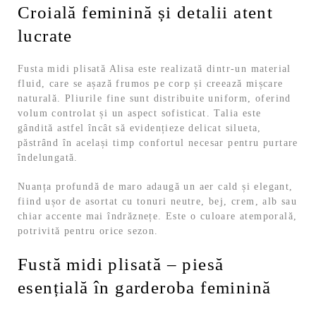
Croială feminină și detalii atent
lucrate
Fusta midi plisată Alisa este realizată dintr-un material
fluid, care se așază frumos pe corp și creează mișcare
naturală. Pliurile fine sunt distribuite uniform, oferind
volum controlat și un aspect sofisticat. Talia este
gândită astfel încât să evidențieze delicat silueta,
păstrând în același timp confortul necesar pentru purtare
îndelungată.
Nuanța profundă de maro adaugă un aer cald și elegant,
fiind ușor de asortat cu tonuri neutre, bej, crem, alb sau
chiar accente mai îndrăznețe. Este o culoare atemporală,
potrivită pentru orice sezon.
Fustă midi plisată – piesă
esențială în garderoba feminină