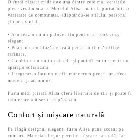
O fustă plisată midi este una dintre cele mai versatile
piese vestimentare. Modelul Alisa poate fi purtat într-o
varietate de combinații, adaptându-se stilului personal
și contextului.
• Asorteaz-o cu un pulover fin pentru un look cozy-
elegant.
• Poart-o cu o bluză delicată pentru o ținută office
rafinată.
• Combin-o cu un top simplu și pantofi cu toc pentru o
apariție sofisticată.
• Integreaz-o într-un outfit monocrom pentru un efect
modern și armonios.
Fusta midi plisată Alisa oferă libertate de stil și poate fi
reinterpretată sezon după sezon.
Confort și mișcare naturală
Pe lângă designul elegant, fusta Alisa pune accent pe
confort. Materialul ușor permite mișcare naturală, iar