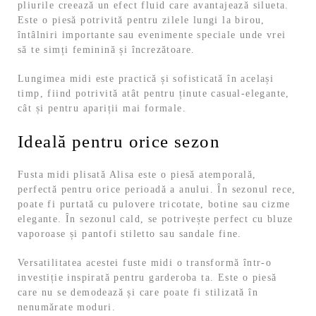
pliurile creează un efect fluid care avantajează silueta.
Este o piesă potrivită pentru zilele lungi la birou,
întâlniri importante sau evenimente speciale unde vrei
să te simți feminină și încrezătoare.
Lungimea midi este practică și sofisticată în același
timp, fiind potrivită atât pentru ținute casual-elegante,
cât și pentru apariții mai formale.
Ideală pentru orice sezon
Fusta midi plisată Alisa este o piesă atemporală,
perfectă pentru orice perioadă a anului. În sezonul rece,
poate fi purtată cu pulovere tricotate, botine sau cizme
elegante. În sezonul cald, se potrivește perfect cu bluze
vaporoase și pantofi stiletto sau sandale fine.
Versatilitatea acestei fuste midi o transformă într-o
investiție inspirată pentru garderoba ta. Este o piesă
care nu se demodează și care poate fi stilizată în
nenumărate moduri.