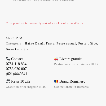
This product is currently out of stock and unavailable.
SKU:
N/A
Categorie:
Haine Damă
,
Fuste
,
Fuste casual
,
Fuste office
,
Noua Colecție
Contact
Livrare gratuita
0751 118 834
Pentru comenzi de minim 200 lei
0753 030 007
(021)4440841
Retur 30 zile
Brand Românesc
Gratuit în orice magazin ETIC
Confecționate în România