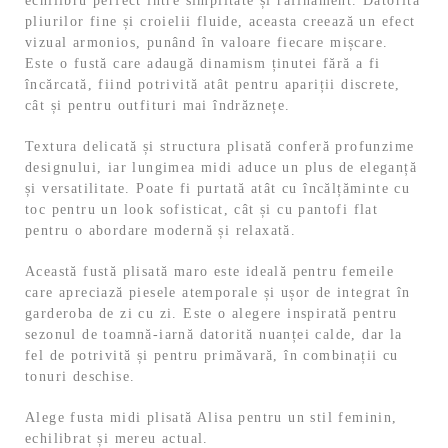
echilibru perfect între simplitate și rafinament. Datorită
pliurilor fine și croielii fluide, aceasta creează un efect
vizual armonios, punând în valoare fiecare mișcare.
Este o fustă care adaugă dinamism ținutei fără a fi
încărcată, fiind potrivită atât pentru apariții discrete,
cât și pentru outfituri mai îndrăznețe.
Textura delicată și structura plisată conferă profunzime
designului, iar lungimea midi aduce un plus de eleganță
și versatilitate. Poate fi purtată atât cu încălțăminte cu
toc pentru un look sofisticat, cât și cu pantofi flat
pentru o abordare modernă și relaxată.
Această fustă plisată maro este ideală pentru femeile
care apreciază piesele atemporale și ușor de integrat în
garderoba de zi cu zi. Este o alegere inspirată pentru
sezonul de toamnă-iarnă datorită nuanței calde, dar la
fel de potrivită și pentru primăvară, în combinații cu
tonuri deschise.
Alege fusta midi plisată Alisa pentru un stil feminin,
echilibrat și mereu actual.