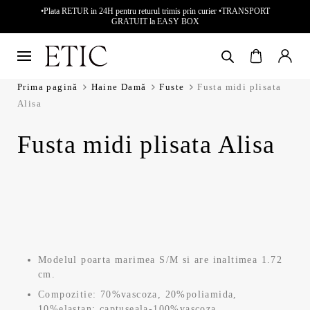
•Plata RETUR in 24H pentru returul trimis prin curier •TRANSPORT
GRATUIT la EASY BOX
Prima pagină
Haine Damă
Fuste
Fusta midi plisata
Alisa
Fusta midi plisata Alisa
Modelul poarta marimea S/M si are inaltimea 1.72
cm.
Compozitie: 70%vascoza, 20%poliamida,
10%elastan; captuseala-100%vascoza