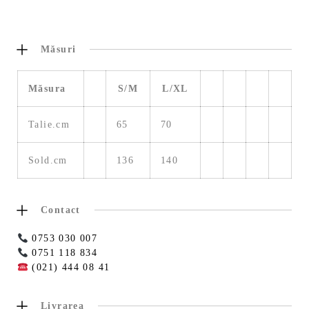
Măsuri
Măsura
S/M
L/XL
Talie.cm
65
70
Sold.cm
136
140
Contact
0753 030 007
0751 118 834
(021) 444 08 41
Livrarea