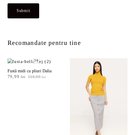
Recomandate pentru tine
36
Fustă midi cu pliuri Dalia
Prețul
Prețul
79,99
lei
159,99
lei
inițial
curent
a
este:
fost:
79,99 lei.
159,99 lei.