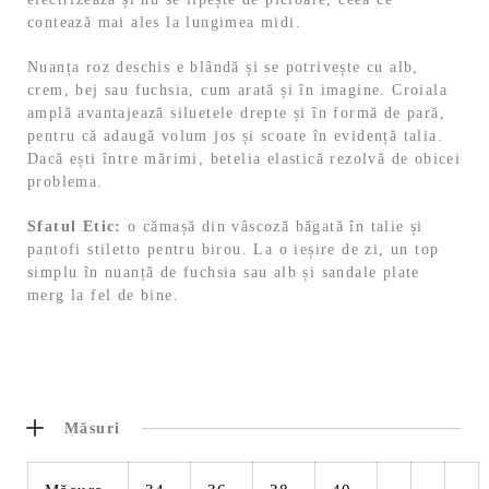
contează mai ales la lungimea midi.
Nuanța roz deschis e blândă și se potrivește cu alb,
crem, bej sau fuchsia, cum arată și în imagine. Croiala
amplă avantajează siluetele drepte și în formă de pară,
pentru că adaugă volum jos și scoate în evidență talia.
Dacă ești între mărimi, betelia elastică rezolvă de obicei
problema.
Sfatul Etic:
o cămașă din vâscoză băgată în talie și
pantofi stiletto pentru birou. La o ieșire de zi, un top
simplu în nuanță de fuchsia sau alb și sandale plate
merg la fel de bine.
Măsuri