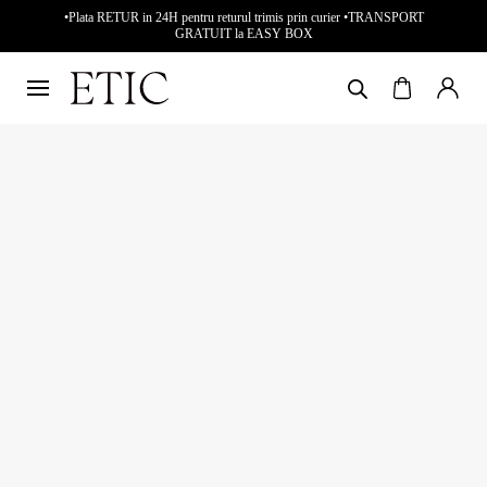
•Plata RETUR in 24H pentru returul trimis prin curier •TRANSPORT
GRATUIT la EASY BOX