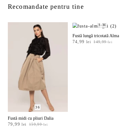
Recomandate pentru tine
S-M
Fustă lungă tricotată Alma
Prețul
Prețul
74,99
lei
149,99
lei
inițial
curent
a
este:
fost:
74,99 lei.
149,99 lei.
36
Fustă midi cu pliuri Dalia
Prețul
Prețul
79,99
lei
159,99
lei
inițial
curent
a
este: