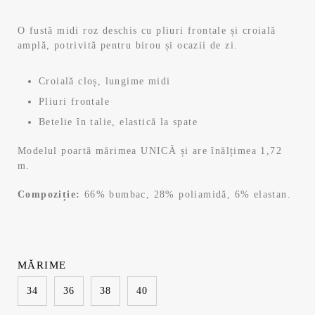
a
este:
O fustă midi roz deschis cu pliuri frontale și croială
amplă, potrivită pentru birou și ocazii de zi.
fost:
143,99 lei.
159,99 lei.
Croială cloș, lungime midi
Pliuri frontale
Betelie în talie, elastică la spate
Modelul poartă mărimea UNICĂ și are înălțimea 1,72
m.
Compoziție:
66% bumbac, 28% poliamidă, 6% elastan.
MĂRIME
34
36
38
40