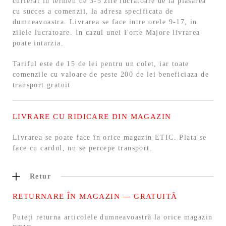
curierat in termen de 3-5 zile lucratoare de la plasarea
cu succes a comenzii, la adresa specificata de
dumneavoastra. Livrarea se face intre orele 9-17, in
zilele lucratoare. In cazul unei Forte Majore livrarea
poate intarzia.
Tariful este de 15 de lei pentru un colet, iar toate
comenzile cu valoare de peste 200 de lei beneficiaza de
transport gratuit.
LIVRARE CU RIDICARE DIN MAGAZIN
Livrarea se poate face în orice magazin ETIC. Plata se
face cu cardul, nu se percepe transport.
Retur
RETURNARE ÎN MAGAZIN — GRATUITĂ
Puteți returna articolele dumneavoastră la orice magazin