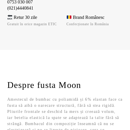
0753 030 007
(021)4440841
Retur 30 zile
Brand Românesc
Gratuit în orice magazin ETIC
Confecționate în România
Despre fusta Moon
Amestecul de bumbac cu poliamidă și 6% elastan face ca
fusta să aibă o oarecare structură, fără să stea rigidă.
Pliurile frontale se deschid la mers și creează volum,
iar betelia elastică la spate se adaptează la talie fără să
strângă. Bumbacul din compoziție înseamnă că nu se
electrizează și nu se lipește de picioare, ceea ce