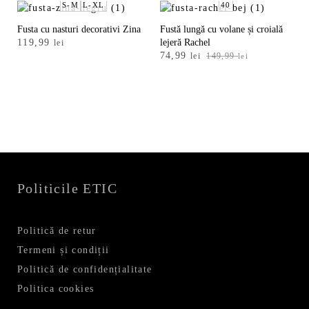
fost:
79,99 lei.
S-M
L-XL
40
159,99 lei.
Fusta cu nasturi decorativi Zina
Fustă lungă cu volane și croială
119,99
lejeră Rachel
lei
Prețul
Prețul
74,99
lei
149,99
lei
inițial
curent
a
este:
fost:
74,99 lei.
149,99 lei.
Politicile ETIC
Politică de retur
Termeni și condiții
Politică de confidențialitate
Politica cookies