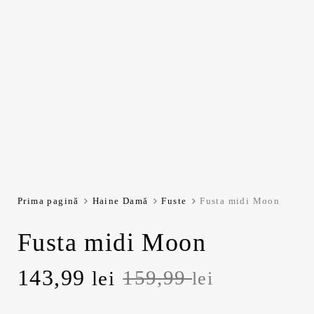
Prima pagină
Haine Damă
Fuste
Fusta midi Moon
Fusta midi Moon
Prețul
Prețul
143,99
159,99
lei
lei
inițial
curent