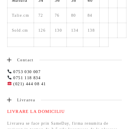
Măsura
34
36
38
40
Talie.cm
72
76
80
84
Sold.cm
126
130
134
138
Contact
0753 030 007
0751 118 834
(021) 444 08 41
Livrarea
LIVRARE LA DOMICILIU
Livrarea se face prin SameDay, firma renumita de