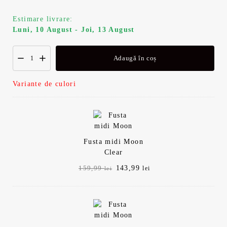
Estimare livrare:
Luni, 10 August - Joi, 13 August
Adaugă în coș
Variante de culori
Fusta midi Moon
Clear
Prețul
Prețul
143,99
159,99
lei
lei
inițial
curent
a
este:
fost:
143,99 lei.
159,99 lei.