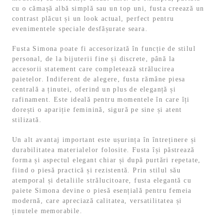
cu o cămașă albă simplă sau un top uni, fusta creează un
contrast plăcut și un look actual, perfect pentru
evenimentele speciale desfășurate seara.
Fusta Simona poate fi accesorizată în funcție de stilul
personal, de la bijuterii fine și discrete, până la
accesorii statement care completează strălucirea
paietelor. Indiferent de alegere, fusta rămâne piesa
centrală a ținutei, oferind un plus de eleganță și
rafinament. Este ideală pentru momentele în care îți
dorești o apariție feminină, sigură pe sine și atent
stilizată.
Un alt avantaj important este ușurința în întreținere și
durabilitatea materialelor folosite. Fusta își păstrează
forma și aspectul elegant chiar și după purtări repetate,
fiind o piesă practică și rezistentă. Prin stilul său
atemporal și detaliile strălucitoare, fusta elegantă cu
paiete Simona devine o piesă esențială pentru femeia
modernă, care apreciază calitatea, versatilitatea și
ținutele memorabile.