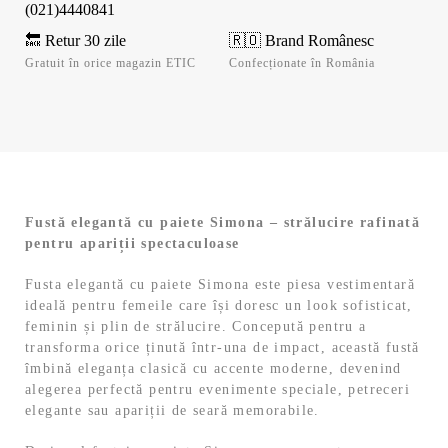
(021)4440841
🔙 Retur 30 zile
🇷🇴 Brand Românesc
Gratuit în orice magazin ETIC
Confecționate în România
Fustă elegantă cu paiete Simona – strălucire rafinată
pentru apariții spectaculoase
Fusta elegantă cu paiete Simona este piesa vestimentară
ideală pentru femeile care își doresc un look sofisticat,
feminin și plin de strălucire. Concepută pentru a
transforma orice ținută într-una de impact, această fustă
îmbină eleganța clasică cu accente moderne, devenind
alegerea perfectă pentru evenimente speciale, petreceri
elegante sau apariții de seară memorabile.