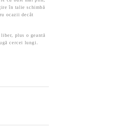
țire în talie schimbă
ru ocazii decât
liber, plus o geantă
ugă cercei lungi.