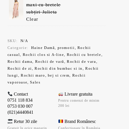
maxi cu bretele
subțiri Julieta
Clear
SKU:
N/A
Categorie:
Haine Damă
,
promotii
,
Rochii
casual
,
Rochii clos si A-line
,
Rochii cu bretele
,
Rochii dama
,
Rochii de vară
,
Rochii de vara
,
Rochii de zi
,
Rochii din bumbac si in
,
Rochii
lungi
,
Rochii maro, bej si crem
,
Rochii
vaporoase
,
Sales
Contact
Livrare gratuita
0751 118 834
Pentru comenzi de minim
0753 030 007
200 lei
(021)4440841
Retur 30 zile
Brand Românesc
Gratuit în orice magazin
Confecționate în România