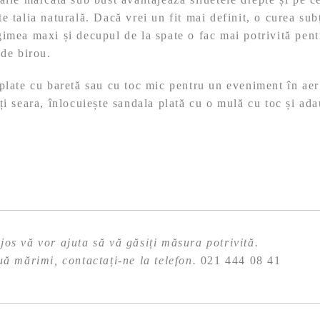
e talia naturală. Dacă vrei un fit mai definit, o curea sub
imea maxi și decupul de la spate o fac mai potrivită pent
 de birou.
late cu baretă sau cu toc mic pentru un eveniment în aer 
ți seara, înlocuiește sandala plată cu o mulă cu toc și ada
os vă vor ajuta să vă găsiți măsura potrivită.
uă mărimi, contactați-ne la telefon.
021 444 08 41