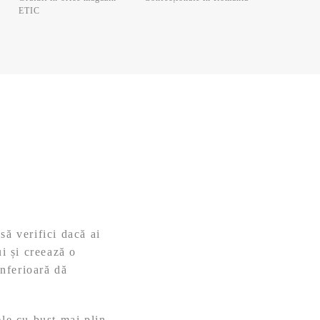
ETIC
să verifici dacă ai
i și creează o
inferioară dă
ele cu bust mai plin,