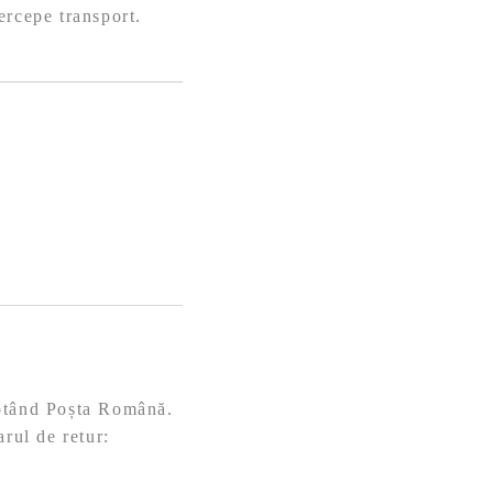
ercepe transport.
eptând Poșta Română.
arul de retur: