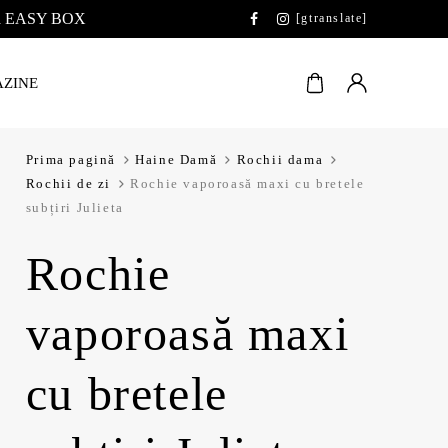
 la EASY BOX
[gtranslate]
ZINE
Prima pagină
Haine Damă
Rochii dama
Rochii de zi
Rochie vaporoasă maxi cu bretele
subțiri Julieta
Rochie
vaporoasă maxi
cu bretele