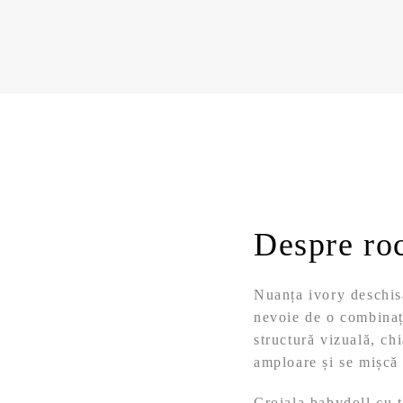
Despre roc
Nuanța ivory deschisă
nevoie de o combinaț
structură vizuală, chi
amploare și se mișcă 
Croiala babydoll cu t