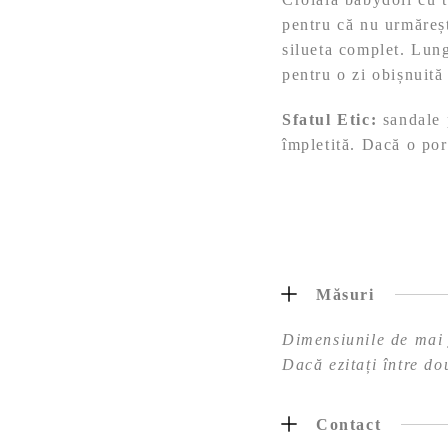
pentru că nu urmăreșt
silueta complet. Lung
pentru o zi obișnuită
Sfatul Etic:
sandale p
împletită. Dacă o por
Măsuri
Dimensiunile de mai j
Dacă ezitați între do
Contact