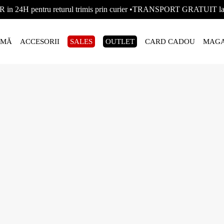
R in 24H pentru returul trimis prin curier •TRANSPORT GRATUIT
AMĂ
ACCESORII
SALES
OUTLET
CARD CADOU
MAGA