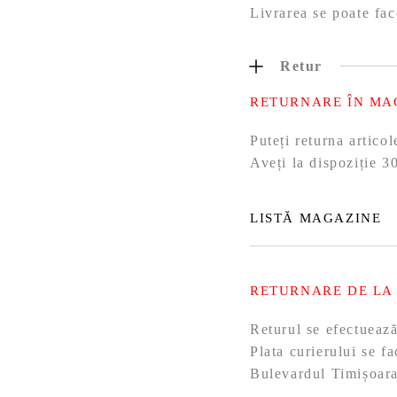
Livrarea se poate fac
Retur
RETURNARE ÎN MA
Puteți returna artic
Aveți la dispoziție 30
LISTĂ MAGAZINE
RETURNARE DE LA
Returul se efectueaz
Plata curierului se f
Bulevardul Timișoara