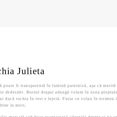
hia Julieta
 poate fi transparentă în lumină puternică, așa că merită 
ie dedesubt. Bustul drapat adaugă volum în zona pieptulu
ar dacă rochia în rest e lejeră. Fusta cu volan în treimea 
bine la mers.
alie marcată sub bust avantajează siluetele drepte și pe c