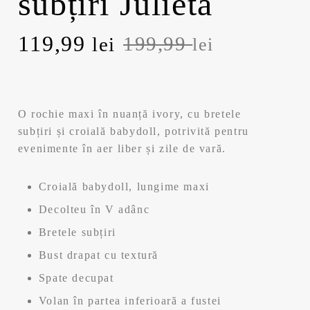
subțiri Julieta
Prețul
Prețul
119,99
199,99
lei
lei
inițial
curent
a
este:
O rochie maxi în nuanță ivory, cu bretele
fost:
119,99 lei.
subțiri și croială babydoll, potrivită pentru
evenimente în aer liber și zile de vară.
199,99 lei.
Croială babydoll, lungime maxi
Decolteu în V adânc
Bretele subțiri
Bust drapat cu textură
Spate decupat
Volan în partea inferioară a fustei