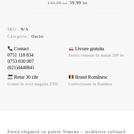
Prețul
Prețul
59,99
119,99
lei
lei
inițial
curent
a
este:
fost:
59,99 lei.
119,99 lei.
SKU:
N/A
Categorie:
Outlet
Contact
Livrare gratuita
0751 118 834
Pentru comenzi de minim 200 lei
0753 030 007
(021)4440841
Retur 30 zile
Brand Românesc
Gratuit în orice magazin ETIC
Confecționate în România
Fustă elegantă cu paiete Simona – strălucire rafinată