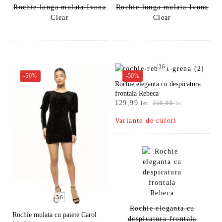
Rochie lunga mulata Ivona
Rochie lunga mulata Ivona
Clear
Clear
36
-50%
-50%
Rochie eleganta cu despicatura
frontala Rebeca
Prețul
Prețul
129,99
lei
259,99
lei
inițial
curent
Variante de culori
a
este:
fost:
129,99 lei.
259,99 lei.
36
Rochie eleganta cu
Rochie mulata cu paiete Carol
despicatura frontala