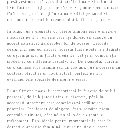
piesă vestimentară versatilă, strălucitoare și rafinată.
Este fusta care îți permite să creezi ținute spectaculoase
fără efort, punându-ți în valoare stilul personal și
oferindu-ți o apariție memorabilă la fiecare purtare.
În plus, fusta elegantă cu paiete Simona este o alegere
inspirată pentru femeile care își doresc să adauge un
accent sofisticat garderobei lor de ocazie. Datorită
designului său echilibrat, această fustă poate fi integrată
cu ușurință atât în ținute elegante, cât și în combinații
moderne, cu influențe casual-chic. De exemplu, purtată
cu o cămașă albă simplă sau un top uni, fusta creează un
contrast plăcut și un look actual, perfect pentru
evenimentele speciale desfășurate seara.
Fusta Simona poate fi accesorizată în funcție de stilul
personal, de la bijuterii fine și discrete, până la
accesorii statement care completează strălucirea
paietelor. Indiferent de alegere, fusta rămâne piesa
centrală a ținutei, oferind un plus de eleganță și
rafinament. Este ideală pentru momentele în care îți
dorești o apariție feminină, sigură pe sine și atent