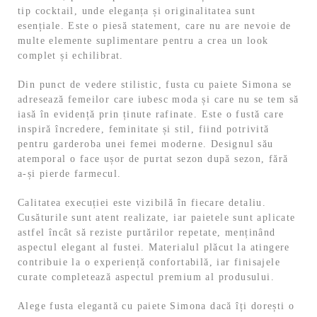
tip cocktail, unde eleganța și originalitatea sunt
esențiale. Este o piesă statement, care nu are nevoie de
multe elemente suplimentare pentru a crea un look
complet și echilibrat.
Din punct de vedere stilistic, fusta cu paiete Simona se
adresează femeilor care iubesc moda și care nu se tem să
iasă în evidență prin ținute rafinate. Este o fustă care
inspiră încredere, feminitate și stil, fiind potrivită
pentru garderoba unei femei moderne. Designul său
atemporal o face ușor de purtat sezon după sezon, fără
a-și pierde farmecul.
Calitatea execuției este vizibilă în fiecare detaliu.
Cusăturile sunt atent realizate, iar paietele sunt aplicate
astfel încât să reziste purtărilor repetate, menținând
aspectul elegant al fustei. Materialul plăcut la atingere
contribuie la o experiență confortabilă, iar finisajele
curate completează aspectul premium al produsului.
Alege fusta elegantă cu paiete Simona dacă îți dorești o