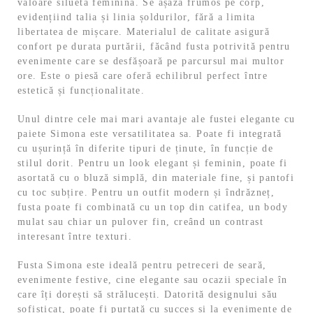
valoare silueta feminină. Se așază frumos pe corp,
evidențiind talia și linia șoldurilor, fără a limita
libertatea de mișcare. Materialul de calitate asigură
confort pe durata purtării, făcând fusta potrivită pentru
evenimente care se desfășoară pe parcursul mai multor
ore. Este o piesă care oferă echilibrul perfect între
estetică și funcționalitate.
Unul dintre cele mai mari avantaje ale fustei elegante cu
paiete Simona este versatilitatea sa. Poate fi integrată
cu ușurință în diferite tipuri de ținute, în funcție de
stilul dorit. Pentru un look elegant și feminin, poate fi
asortată cu o bluză simplă, din materiale fine, și pantofi
cu toc subțire. Pentru un outfit modern și îndrăzneț,
fusta poate fi combinată cu un top din catifea, un body
mulat sau chiar un pulover fin, creând un contrast
interesant între texturi.
Fusta Simona este ideală pentru petreceri de seară,
evenimente festive, cine elegante sau ocazii speciale în
care îți dorești să strălucești. Datorită designului său
sofisticat, poate fi purtată cu succes și la evenimente de