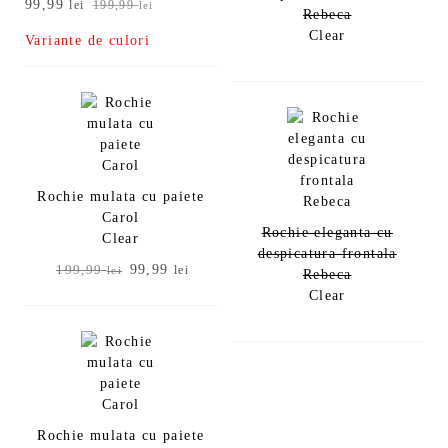
Prețul
Prețul
99,99
lei
199,99
lei
Rebeca
inițial
curent
Clear
Variante de culori
a
este:
fost:
99,99 lei.
199,99 lei.
Rochie mulata cu paiete
Carol
Rochie eleganta cu
Clear
despicatura frontala
Prețul
Prețul
99,99
199,99
lei
lei
Rebeca
inițial
curent
Clear
a
este:
fost:
99,99 lei.
199,99 lei.
Rochie mulata cu paiete