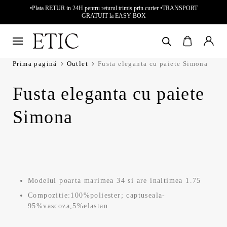
•Plata RETUR in 24H pentru returul trimis prin curier •TRANSPORT
GRATUIT la EASY BOX
Prima pagină
Outlet
Fusta eleganta cu paiete Simona
Fusta eleganta cu paiete
Simona
Modelul poarta marimea 34 si are inaltimea 1.75
Compozitie:100%poliester; captuseala-
95%vascoza,5%elastan