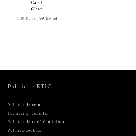
Carol
Clear
Prețul
Prețul
99,99
199,99
lei
lei
inițial
curent
a
este:
fost:
99,99 lei.
199,99 lei.
Politicile ETIC
Politică de retur
Termeni și condiții
Politică de confidențialitate
Politica cookies