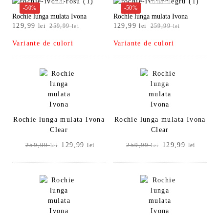
-50%
-50%
Rochie lunga mulata Ivona
Rochie lunga mulata Ivona
Prețul
Prețul
Prețul
Prețul
129,99
129,99
lei
259,99
lei
259,99
lei
lei
inițial
curent
inițial
curent
Variante de culori
Variante de culori
a
este:
a
este:
fost:
129,99 lei.
fost:
129,99 lei.
259,99 lei.
259,99 lei.
Rochie lunga mulata Ivona
Rochie lunga mulata Ivona
Clear
Clear
Prețul
Prețul
Prețul
Prețul
129,99
129,99
259,99
lei
259,99
lei
lei
lei
inițial
curent
inițial
curent
a
este:
a
este:
fost:
129,99 lei.
fost:
129,99
259,99 lei.
259,99 lei.