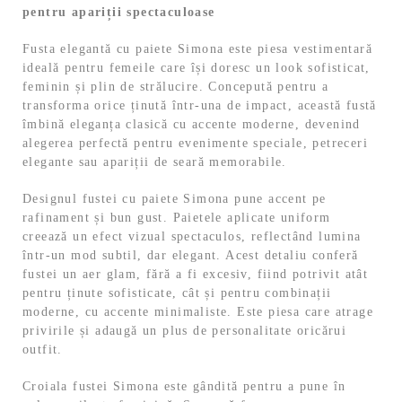
pentru apariții spectaculoase
Fusta elegantă cu paiete Simona este piesa vestimentară
ideală pentru femeile care își doresc un look sofisticat,
feminin și plin de strălucire. Concepută pentru a
transforma orice ținută într-una de impact, această fustă
îmbină eleganța clasică cu accente moderne, devenind
alegerea perfectă pentru evenimente speciale, petreceri
elegante sau apariții de seară memorabile.
Designul fustei cu paiete Simona pune accent pe
rafinament și bun gust. Paietele aplicate uniform
creează un efect vizual spectaculos, reflectând lumina
într-un mod subtil, dar elegant. Acest detaliu conferă
fustei un aer glam, fără a fi excesiv, fiind potrivit atât
pentru ținute sofisticate, cât și pentru combinații
moderne, cu accente minimaliste. Este piesa care atrage
privirile și adaugă un plus de personalitate oricărui
outfit.
Croiala fustei Simona este gândită pentru a pune în