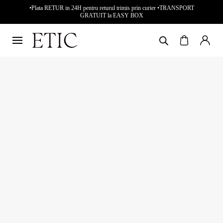
•Plata RETUR in 24H pentru returul trimis prin curier •TRANSPORT
GRATUIT la EASY BOX