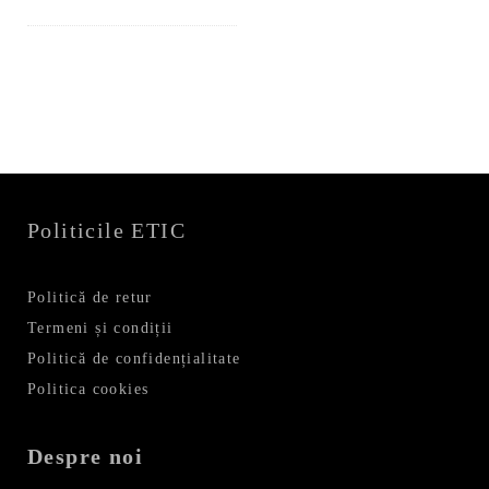
fost:
109,99
219,99 lei.
Politicile ETIC
Politică de retur
Termeni și condiții
Politică de confidențialitate
Politica cookies
Despre noi