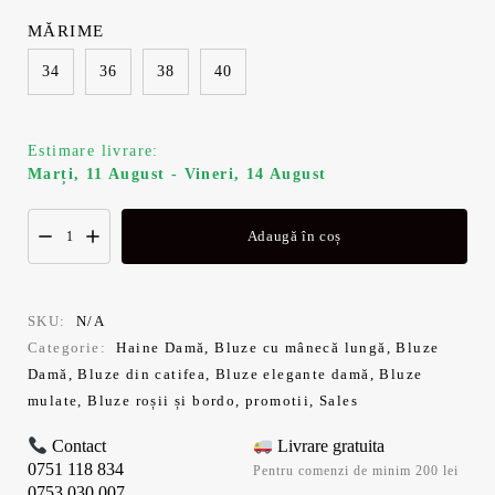
MĂRIME
34
36
38
40
Estimare livrare:
Marți, 11 August - Vineri, 14 August
Adaugă în coș
SKU:
N/A
Categorie:
Haine Damă
,
Bluze cu mânecă lungă
,
Bluze
Damă
,
Bluze din catifea
,
Bluze elegante damă
,
Bluze
mulate
,
Bluze roșii și bordo
,
promotii
,
Sales
Contact
Livrare gratuita
0751 118 834
Pentru comenzi de minim 200 lei
0753 030 007