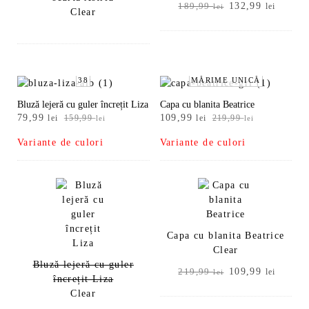
Prețul
Prețul
132,99
189,99
lei
lei
Clear
inițial
curent
a
este:
fost:
132,99
189,99 lei.
38
MĂRIME UNICĂ
Bluză lejeră cu guler încrețit Liza
Capa cu blanita Beatrice
Prețul
Prețul
Prețul
Prețul
79,99
109,99
lei
159,99
lei
219,99
lei
lei
inițial
curent
inițial
curent
Variante de culori
Variante de culori
a
este:
a
este:
fost:
79,99 lei.
fost:
109,99 lei.
159,99 lei.
219,99 lei.
Capa cu blanita Beatrice
Clear
Bluză lejeră cu guler
Prețul
Prețul
109,99
219,99
lei
lei
încrețit Liza
inițial
curent
Clear
a
este: