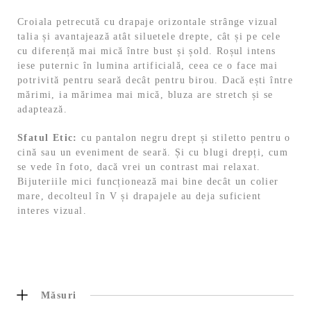
Croiala petrecută cu drapaje orizontale strânge vizual
talia și avantajează atât siluetele drepte, cât și pe cele
cu diferență mai mică între bust și șold. Roșul intens
iese puternic în lumina artificială, ceea ce o face mai
potrivită pentru seară decât pentru birou. Dacă ești între
mărimi, ia mărimea mai mică, bluza are stretch și se
adaptează.
Sfatul Etic:
cu pantalon negru drept și stiletto pentru o
cină sau un eveniment de seară. Și cu blugi drepți, cum
se vede în foto, dacă vrei un contrast mai relaxat.
Bijuteriile mici funcționează mai bine decât un colier
mare, decolteul în V și drapajele au deja suficient
interes vizual.
Măsuri