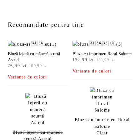
Recomandate pentru tine
34
36
34
36
38
40
Bluză lejeră cu mânecă scurtă
Bluza cu imprimeu floral Salome
Prețul
Prețul
Astrid
132,99
lei
189,99
lei
Prețul
Prețul
76,99
inițial
curent
lei
109,99
lei
Variante de culori
inițial
curent
a
este:
Variante de culori
a
este:
fost:
132,99 lei.
fost:
76,99 lei.
189,99 lei.
109,99 lei.
Bluza cu imprimeu floral
Salome
Bluză lejeră cu mânecă
Clear
scurtă Astrid