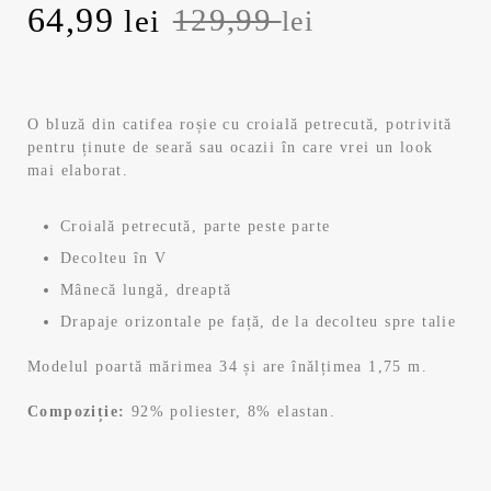
Prețul
Prețul
64,99
129,99
lei
lei
inițial
curent
a
este:
O bluză din catifea roșie cu croială petrecută, potrivită
pentru ținute de seară sau ocazii în care vrei un look
fost:
64,99 lei.
mai elaborat.
129,99 lei.
Croială petrecută, parte peste parte
Decolteu în V
Mânecă lungă, dreaptă
Drapaje orizontale pe față, de la decolteu spre talie
Modelul poartă mărimea 34 și are înălțimea 1,75 m.
Compoziție:
92% poliester, 8% elastan.