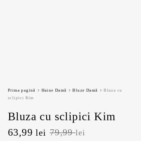
Prima pagină
Haine Damă
Bluze Damă
Bluza cu
sclipici Kim
Bluza cu sclipici Kim
Prețul
Prețul
63,99
79,99
lei
lei