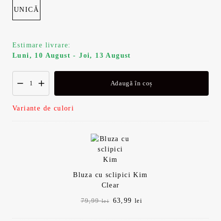
UNICĂ
Estimare livrare:
Luni, 10 August - Joi, 13 August
Adaugă în coș
Variante de culori
Bluza cu sclipici Kim
Clear
Prețul
Prețul
63,99
79,99
lei
lei
inițial
curent
a
este: