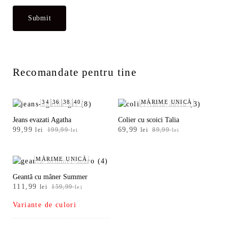
Recomandate pentru tine
34
36
38
40
MĂRIME UNICĂ
Jeans evazati Agatha
Colier cu scoici Talia
Prețul
Prețul
Prețul
Prețul
99,99
69,99
lei
199,99
lei
89,99
lei
lei
inițial
curent
inițial
curent
a
este:
a
este:
fost:
99,99 lei.
fost:
69,99 lei.
MĂRIME UNICĂ
199,99 lei.
89,99 lei.
Geantă cu mâner Summer
Prețul
Prețul
111,99
lei
159,99
lei
inițial
curent
Variante de culori
a
este:
fost:
111,99 lei.
159,99 lei.