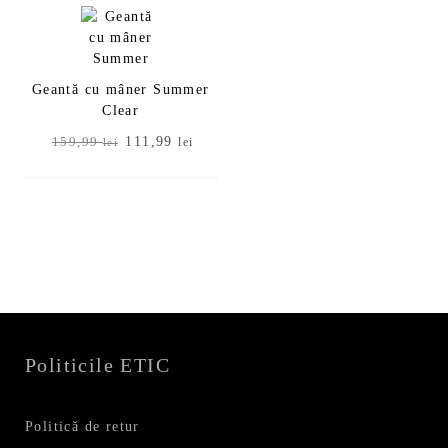
Geantă cu mâner Summer
Clear
Prețul
Prețul
111,99
159,99
lei
lei
inițial
curent
a
este:
fost:
111,99 lei.
159,99 lei.
Politicile ETIC
Politică de retur