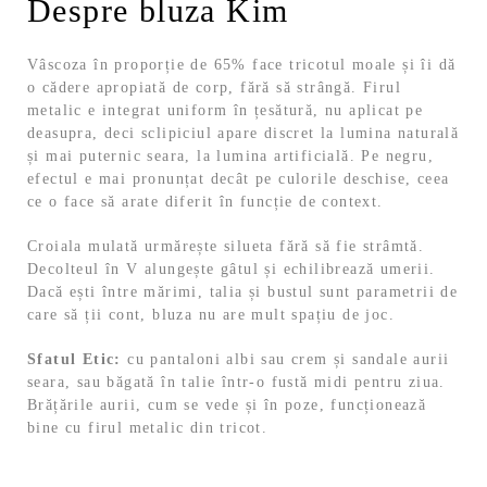
Despre bluza Kim
Vâscoza în proporție de 65% face tricotul moale și îi dă
o cădere apropiată de corp, fără să strângă. Firul
metalic e integrat uniform în țesătură, nu aplicat pe
deasupra, deci sclipiciul apare discret la lumina naturală
și mai puternic seara, la lumina artificială. Pe negru,
efectul e mai pronunțat decât pe culorile deschise, ceea
ce o face să arate diferit în funcție de context.
Croiala mulată urmărește silueta fără să fie strâmtă.
Decolteul în V alungește gâtul și echilibrează umerii.
Dacă ești între mărimi, talia și bustul sunt parametrii de
care să ții cont, bluza nu are mult spațiu de joc.
Sfatul Etic:
cu pantaloni albi sau crem și sandale aurii
seara, sau băgată în talie într-o fustă midi pentru ziua.
Brățările aurii, cum se vede și în poze, funcționează
bine cu firul metalic din tricot.