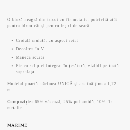
inițial
curent
a
este:
O bluză neagră din tricot cu fir metalic, potrivită atât
pentru birou cât și pentru ieșiri de seară.
fost:
63,99 lei.
79,99 lei.
Croială mulată, cu aspect reiat
Decolteu în V
Mânecă scurtă
Fir cu sclipici integrat în țesătură, vizibil pe toată
suprafața
Modelul poartă mărimea UNICĂ și are înălțimea 1,72
m.
Compoziție:
65% vâscoză, 25% poliamidă, 10% fir
metalic.
MĂRIME