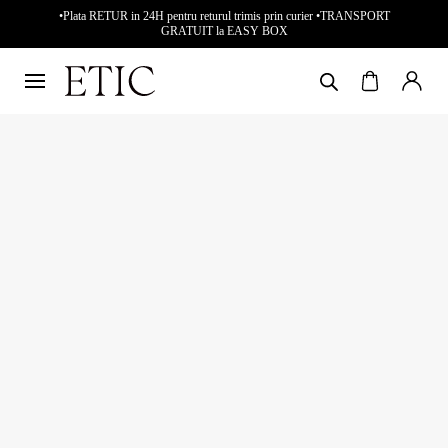
•Plata RETUR in 24H pentru returul trimis prin curier •TRANSPORT
GRATUIT la EASY BOX