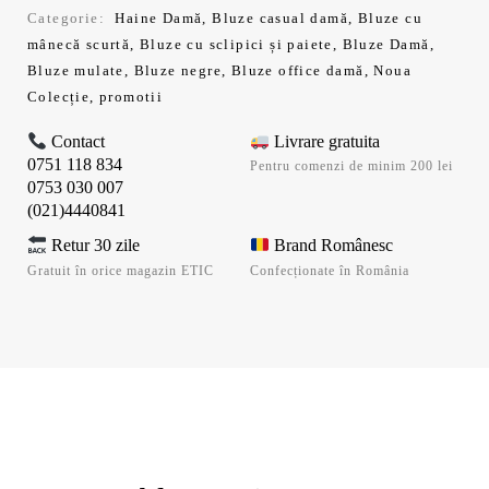
Categorie:
Haine Damă
,
Bluze casual damă
,
Bluze cu
mânecă scurtă
,
Bluze cu sclipici și paiete
,
Bluze Damă
,
Bluze mulate
,
Bluze negre
,
Bluze office damă
,
Noua
Colecție
,
promotii
Contact
Livrare gratuita
0751 118 834
Pentru comenzi de minim 200 lei
0753 030 007
(021)4440841
Retur 30 zile
Brand Românesc
Gratuit în orice magazin ETIC
Confecționate în România