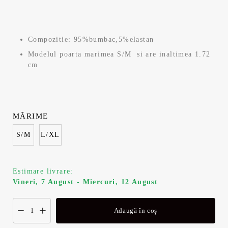
inițial
curent
a
este:
Compozitie: 95%bumbac,5%elastan
fost:
29,99 lei.
Modelul poarta marimea S/M si are inaltimea 1.72
cm
49,99 lei.
MĂRIME
S/M
L/XL
Estimare livrare:
Vineri, 7 August - Miercuri, 12 August
Adaugă în coș