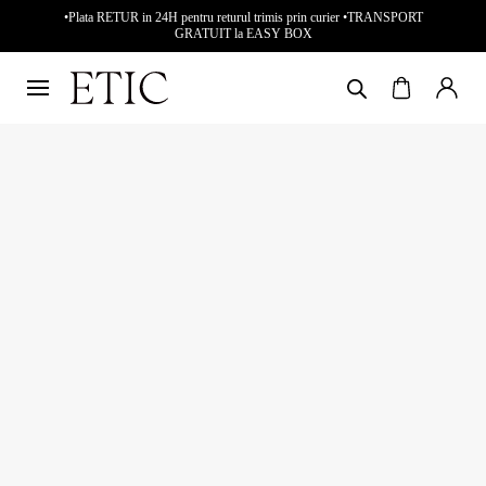
•Plata RETUR in 24H pentru returul trimis prin curier •TRANSPORT
GRATUIT la EASY BOX