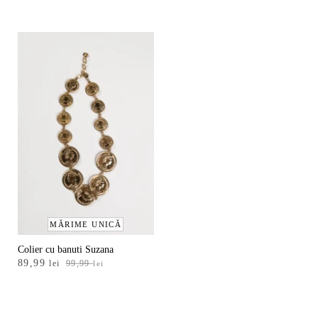
a
este:
fost:
127,99
159,99 lei.
MĂRIME UNICĂ
Colier cu banuti Suzana
Prețul
Prețul
89,99
lei
99,99
lei
inițial
curent
a
este:
fost:
89,99 lei.