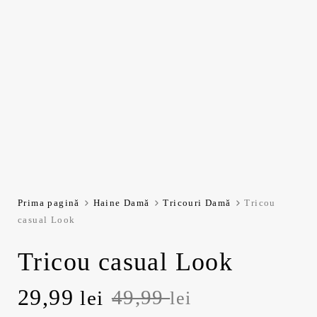
Prima pagină
Haine Damă
Tricouri Damă
Tricou
casual Look
Tricou casual Look
Prețul
Prețul
29,99
49,99
lei
lei