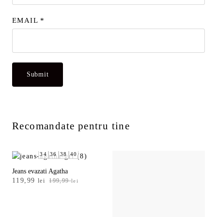
EMAIL
*
Recomandate pentru tine
34
36
38
40
Jeans evazati Agatha
Prețul
Prețul
119,99
lei
199,99
lei
inițial
curent
a
este:
fost:
119,99 lei.