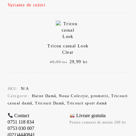
Variante de culori
Tricou casual Look
Clear
Prețul
Prețul
29,99
49,99
lei
lei
inițial
curent
a
este:
fost:
29,99 lei.
49,99 lei.
SKU:
N/A
Categorie:
Haine Damă
,
Noua Colecție
,
promotii
,
Tricouri
casual damă
,
Tricouri Damă
,
Tricouri sport damă
Contact
Livrare gratuita
0751 118 834
Pentru comenzi de minim 200 lei
0753 030 007
(021)4440841