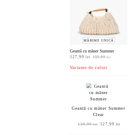
199,99 lei.
MĂRIME UNICĂ
Geantă cu mâner Summer
Prețul
Prețul
127,99
lei
159,99
lei
inițial
curent
Variante de culori
a
este:
fost:
127,99 lei.
159,99 lei.
Geantă cu mâner Summer
Clear
Prețul
Prețul
127,99
159,99
lei
lei
inițial
curent