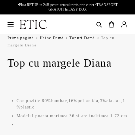
•Plata RETUR in 24H pentru returul trimis prin curier •TRANSPORT
GRATUIT la EASY BOX
Prima pagină
Haine Damă
Topuri Damă
Top cu
margele Diana
Top cu margele Diana
Compozitie:80%bumbac,16%poliamida,3%elastan,1
%plastic
Modelul poarta marimea 36 si are inaltimea 1.72 cm