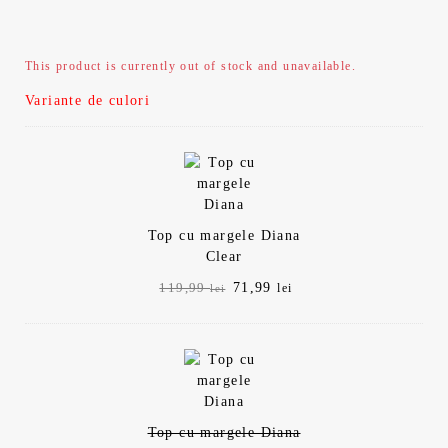
This product is currently out of stock and unavailable.
Variante de culori
Top cu margele Diana
Clear
Prețul
Prețul
71,99
119,99
lei
lei
inițial
curent
a
este:
fost:
71,99 lei.
119,99 lei.
Top cu margele Diana