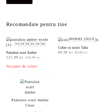
Recomandate pentru tine
MĂRIME UNICĂ
34
36
38
42
44
46
Colier cu scoici Talia
Prețul
Prețul
69,99
Pantalon scurt Amber
lei
89,99
lei
Prețul
Prețul
inițial
curent
125,99
lei
179,99
lei
inițial
curent
a
este:
Variante de culori
a
este:
fost:
69,99 lei.
fost:
125,99 lei.
89,99 lei.
179,99 lei.
Pantalon scurt Amber
Clear