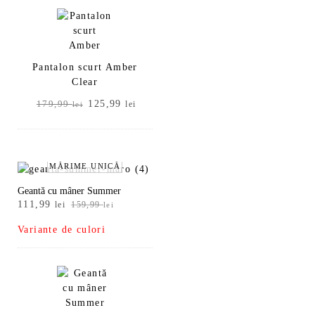
fost:
125,99 lei.
179,99 lei.
Pantalon scurt Amber
Clear
Prețul
Prețul
125,99
179,99
lei
lei
inițial
curent
a
este:
fost:
125,99 lei.
179,99 lei.
MĂRIME UNICĂ
Geantă cu mâner Summer
Prețul
Prețul
111,99
lei
159,99
lei
inițial
curent
Variante de culori
a
este:
fost:
111,99 lei.
159,99 lei.