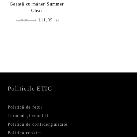
Geantă cu mâner Summer
Clear
Prețul
Prețul
111,99
159,99
lei
lei
inițial
curent
a
este:
fost:
111,99 lei.
159,99 lei.
Politicile ETIC
Politică de retur
Termeni și condiții
Politică de confidențialitate
Politica cookies