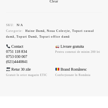
Clear
SKU:
N/A
Categorie:
Haine Damă
,
Noua Colecție
,
Topuri casual
damă
,
Topuri Damă
,
Topuri office damă
Contact
Livrare gratuita
0751 118 834
Pentru comenzi de minim 200 lei
0753 030 007
(021)4440841
Retur 30 zile
Brand Românesc
Gratuit în orice magazin ETIC
Confecționate în România