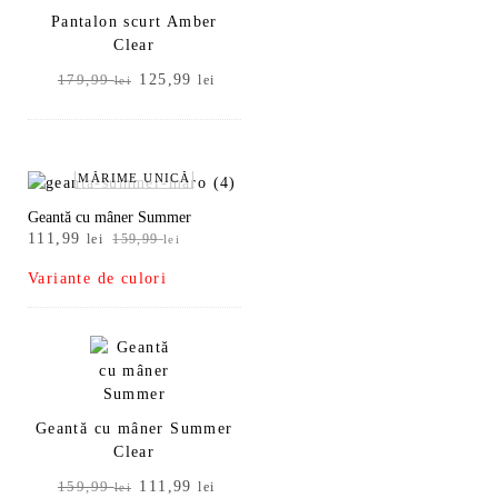
Pantalon scurt Amber
Clear
Prețul
Prețul
125,99
179,99
lei
lei
inițial
curent
a
este:
fost:
125,99 lei.
179,99 lei.
MĂRIME UNICĂ
Geantă cu mâner Summer
Prețul
Prețul
111,99
lei
159,99
lei
inițial
curent
Variante de culori
a
este:
fost:
111,99 lei.
159,99 lei.
Geantă cu mâner Summer
Clear
Prețul
Prețul
111,99
159,99
lei
lei