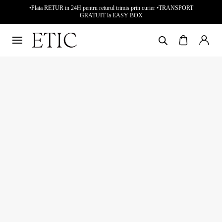
•Plata RETUR in 24H pentru returul trimis prin curier •TRANSPORT
GRATUIT la EASY BOX