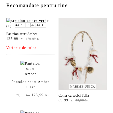
Recomandate pentru tine
34
36
38
42
44
46
Pantalon scurt Amber
Prețul
Prețul
125,99
lei
179,99
lei
inițial
curent
Variante de culori
a
este:
fost:
125,99 lei.
179,99 lei.
Pantalon scurt Amber
MĂRIME UNICĂ
Clear
Prețul
Prețul
125,99
179,99
lei
lei
Colier cu scoici Talia
inițial
curent
Prețul
Prețul
69,99
lei
89,99
lei
inițial
curent
a
este:
a
este:
fost:
125,99 lei.