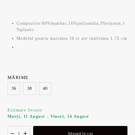
inițial
curent
a
este:
Compozitie:80%bumbac,16%poliamida,3%elastan,1
fost:
71,99 lei.
%plastic
Modelul poarta marimea 36 si are inaltimea 1.72 cm
119,99 lei.
MĂRIME
36
38
40
Estimare livrare:
Marți, 11 August - Vineri, 14 August
Adaugă în coș