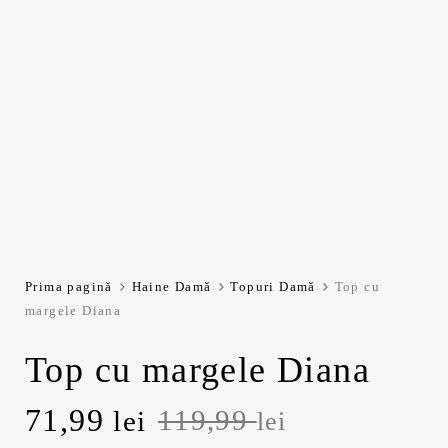
Prima pagină
Haine Damă
Topuri Damă
Top cu
margele Diana
Top cu margele Diana
Prețul
Prețul
71,99
119,99
lei
lei