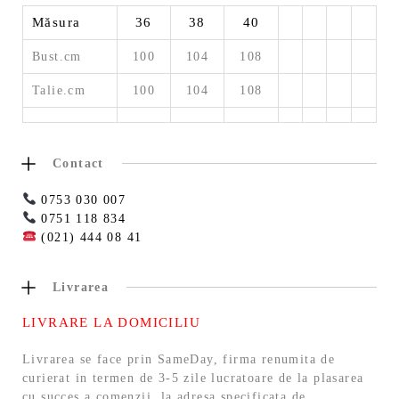
Măsura
36
38
40
Bust.cm
100
104
108
Talie.cm
100
104
108
Contact
0753 030 007
0751 118 834
(021) 444 08 41
Livrarea
LIVRARE LA DOMICILIU
Livrarea se face prin SameDay, firma renumita de
curierat in termen de 3-5 zile lucratoare de la plasarea
cu succes a comenzii, la adresa specificata de