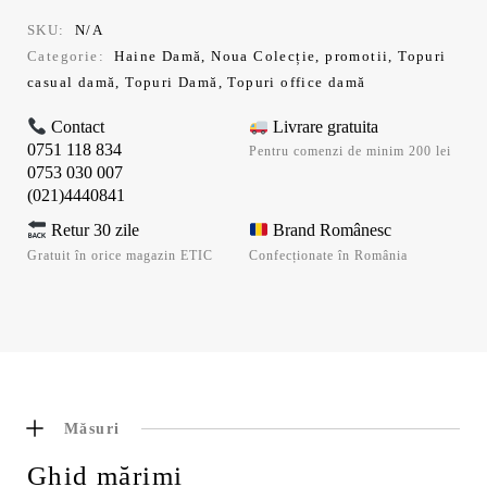
SKU:
N/A
Categorie:
Haine Damă
,
Noua Colecție
,
promotii
,
Topuri
casual damă
,
Topuri Damă
,
Topuri office damă
Contact
Livrare gratuita
0751 118 834
Pentru comenzi de minim 200 lei
0753 030 007
(021)4440841
Retur 30 zile
Brand Românesc
Gratuit în orice magazin ETIC
Confecționate în România
Măsuri
Ghid mărimi