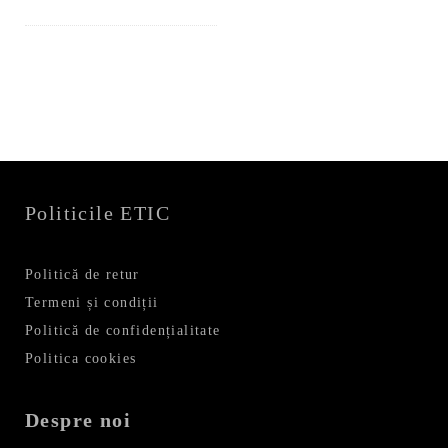
inițial
curent
a
este:
fost:
111,99 lei.
159,99 lei.
Politicile ETIC
Politică de retur
Termeni și condiții
Politică de confidențialitate
Politica cookies
Despre noi