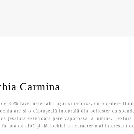
chia Carmina
 de 85% face materialul ușor și răcoros, cu o cădere fluid
ochia are și o căptușeală integrală din poliester cu spand
acă țesătura exterioară pare vaporoasă la lumină. Textura
e în nuanța albă și dă rochiei un caracter mai interesant d