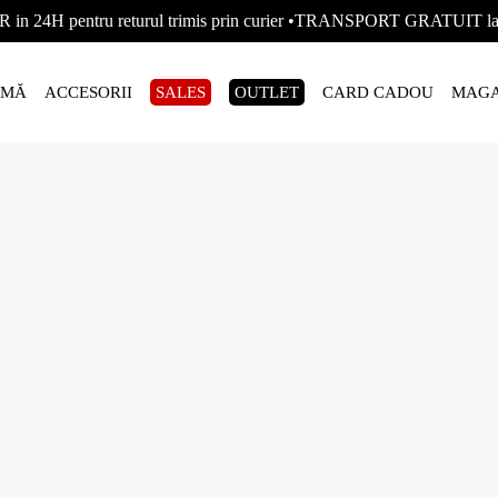
R in 24H pentru returul trimis prin curier •TRANSPORT GRATUIT
AMĂ
ACCESORII
SALES
OUTLET
CARD CADOU
MAGA