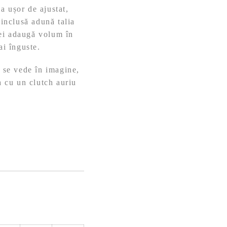
a ușor de ajustat,
 inclusă adună talia
stei adaugă volum în
ai înguste.
m se vede în imagine,
a cu un clutch auriu