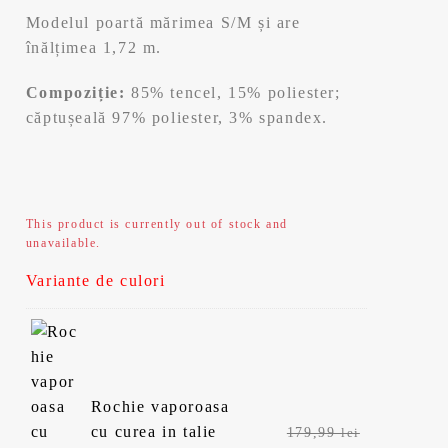
Modelul poartă mărimea S/M și are
înălțimea 1,72 m.
Compoziție:
85% tencel, 15% poliester;
căptușeală 97% poliester, 3% spandex.
This product is currently out of stock and
unavailable.
Variante de culori
Rochie vaporoasa
Prețul
cu curea in talie
179,99
lei