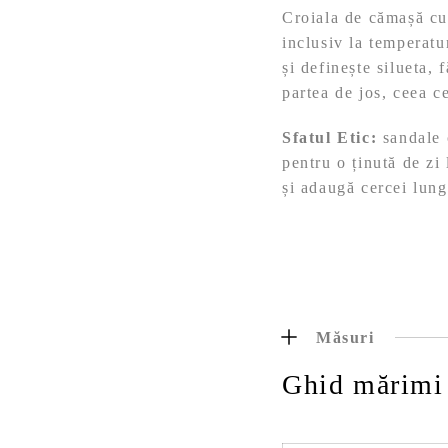
Croiala de cămașă cu 
inclusiv la temperatu
și definește silueta,
partea de jos, ceea c
Sfatul Etic:
sandale c
pentru o ținută de zi
și adaugă cercei lung
Măsuri
Ghid mărimi