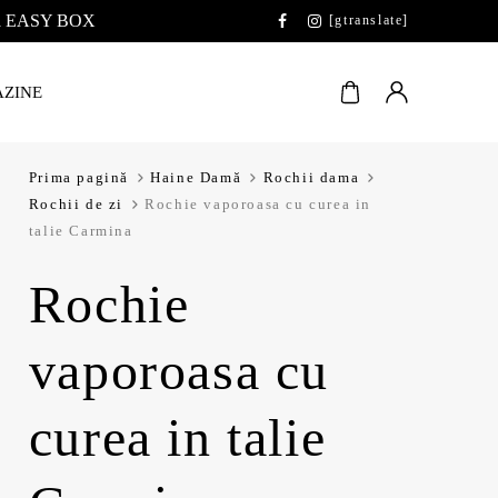
 la EASY BOX
[gtranslate]
ZINE
Prima pagină
Haine Damă
Rochii dama
Rochii de zi
Rochie vaporoasa cu curea in
talie Carmina
Rochie
vaporoasa cu
curea in talie