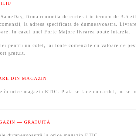
ILIU
 SameDay, firma renumita de curierat in termen de 3-5 zil
comenzii, la adresa specificata de dumneavoastra. Livrare
toare. In cazul unei Forte Majore livrarea poate intarzia.
 lei pentru un colet, iar toate comenzile cu valoare de pes
ort gratuit.
ARE DIN MAGAZIN
e în orice magazin ETIC. Plata se face cu cardul, nu se p
GAZIN — GRATUITĂ
olele dumneavoastră la orice magazin ETIC.