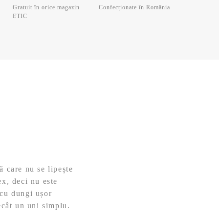
Gratuit în orice magazin
Confecționate în România
ETIC
ă care nu se lipește
ex, deci nu este
 cu dungi ușor
ecât un uni simplu.