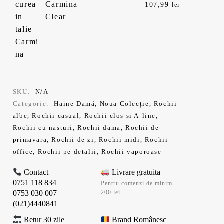
inițial
Prețul
Carmina
107,99
lei
a
curent
Clear
fost:
este:
179,99 lei.
107,99 lei.
SKU:
N/A
Categorie:
Haine Damă
,
Noua Colecție
,
Rochii
albe
,
Rochii casual
,
Rochii clos si A-line
,
Rochii cu nasturi
,
Rochii dama
,
Rochii de
primavara
,
Rochii de zi
,
Rochii midi
,
Rochii
office
,
Rochii pe detalii
,
Rochii vaporoase
Contact
Livrare gratuita
0751 118 834
Pentru comenzi de minim
0753 030 007
200 lei
(021)4440841
Retur 30 zile
Brand Românesc