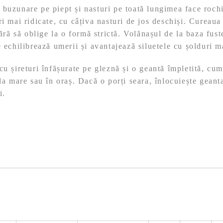
buzunare pe piept și nasturi pe toată lungimea face rochi
ri mai ridicate, cu câțiva nasturi de jos deschiși. Cureaua
 fără să oblige la o formă strictă. Volănașul de la baza fu
e echilibrează umerii și avantajează siluetele cu șolduri m
u șireturi înfășurate pe gleznă și o geantă împletită, cu
 la mare sau în oraș. Dacă o porți seara, înlocuiește geant
i.