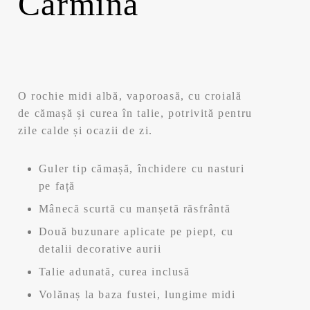
Carmina
O rochie midi albă, vaporoasă, cu croială
de cămașă și curea în talie, potrivită pentru
zile calde și ocazii de zi.
Guler tip cămașă, închidere cu nasturi
pe față
Mânecă scurtă cu manșetă răsfrântă
Două buzunare aplicate pe piept, cu
detalii decorative aurii
Talie adunată, curea inclusă
Volănaș la baza fustei, lungime midi