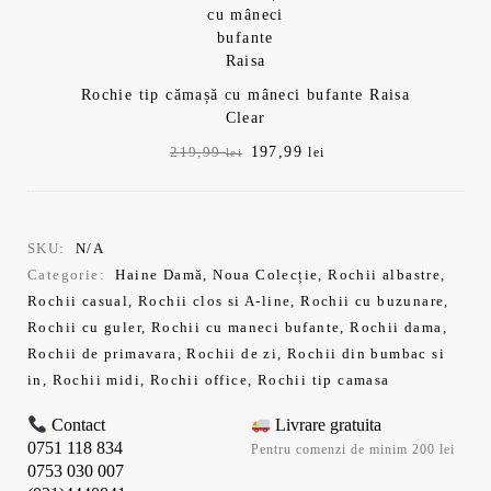
Rochie tip cămașă cu mâneci bufante Raisa
Clear
Prețul
Prețul
197,99
219,99
lei
lei
inițial
curent
a
este:
fost:
197,99 lei.
219,99 lei.
SKU:
N/A
Categorie:
Haine Damă
,
Noua Colecție
,
Rochii albastre
,
Rochii casual
,
Rochii clos si A-line
,
Rochii cu buzunare
,
Rochii cu guler
,
Rochii cu maneci bufante
,
Rochii dama
,
Rochii de primavara
,
Rochii de zi
,
Rochii din bumbac si
in
,
Rochii midi
,
Rochii office
,
Rochii tip camasa
Contact
Livrare gratuita
0751 118 834
Pentru comenzi de minim 200 lei
0753 030 007