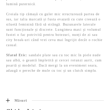
lumină puternică.
Croiala tip cămașă cu guler mic structurează partea de
sus, iar talia marcată și fusta evazată cu cute creează o
siluetă feminină fără să strângă. Buzunarele laterale
sunt funcționale și discrete. Lungimea maxi și volumul
fustei o fac potrivită pentru botezuri, nunți de zi sau
city break-uri când vrei ceva mai îngrijit decât o rochie
casual.
Sfatul Etic:
sandale plate sau cu toc mic în piele nude
sau albă, o geantă împletită și cercei rotunzi aurii, cum
poartă și modelul. Dacă mergi la un eveniment seara,
adaugă o pereche de mule cu toc și un clutch simplu.
Măsuri