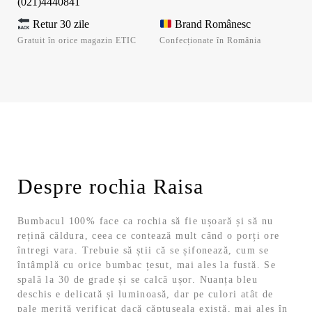
(021)4440841
Retur 30 zile
Brand Românesc
Gratuit în orice magazin ETIC
Confecționate în România
Despre rochia Raisa
Bumbacul 100% face ca rochia să fie ușoară și să nu
rețină căldura, ceea ce contează mult când o porți ore
întregi vara. Trebuie să știi că se șifonează, cum se
întâmplă cu orice bumbac țesut, mai ales la fustă. Se
spală la 30 de grade și se calcă ușor. Nuanța bleu
deschis e delicată și luminoasă, dar pe culori atât de
pale merită verificat dacă căptușeala există, mai ales în