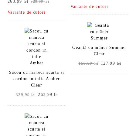
Prețul
Prețul
263,99
inițial
curent
lei
329,99
lei
Variante de culori
inițial
curent
a
este:
Variante de culori
a
este:
fost:
127,99 lei.
fost:
263,99 lei.
159,99 lei.
329,99 lei.
Geantă cu mâner Summer
Clear
Prețul
Prețul
127,99
159,99
lei
lei
inițial
curent
Sacou cu maneca scurta si
a
este:
cordon in talie Amber
fost:
127,99
Clear
159,99 lei.
Prețul
Prețul
263,99
329,99
lei
lei
inițial
curent
a
este:
fost:
263,99 lei.
329,99 lei.