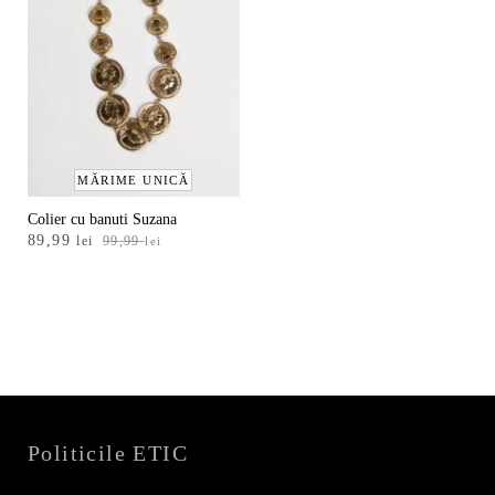
MĂRIME UNICĂ
Colier cu banuti Suzana
Prețul
Prețul
89,99
lei
99,99
lei
inițial
curent
a
este:
fost:
89,99 lei.
99,99 lei.
Politicile ETIC