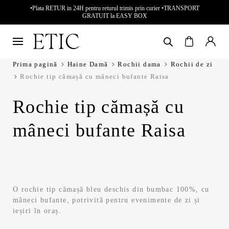
•Plata RETUR in 24H pentru returul trimis prin curier •TRANSPORT
GRATUIT la EASY BOX
Prima pagină
Haine Damă
Rochii dama
Rochii de zi
Rochie tip cămașă cu mâneci bufante Raisa
Rochie tip cămașă cu
mâneci bufante Raisa
O rochie tip cămașă bleu deschis din bumbac 100%, cu
mâneci bufante, potrivită pentru evenimente de zi și
ieșiri în oraș.