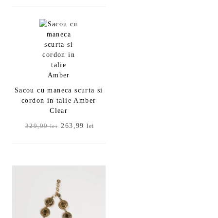
a
este:
fost:
263,99 lei.
329,99 lei.
Sacou cu maneca scurta si
cordon in talie Amber
Clear
Prețul
Prețul
263,99
329,99
lei
lei
inițial
curent
a
este:
fost:
263,99 lei.
329,99 lei.