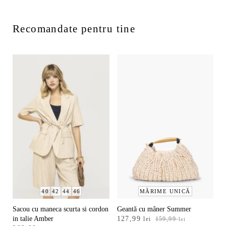
Recomandate pentru tine
40
42
44
46
MĂRIME UNICĂ
Sacou cu maneca scurta si cordon
Geantă cu mâner Summer
Prețul
Prețul
in talie Amber
127,99
lei
159,99
lei