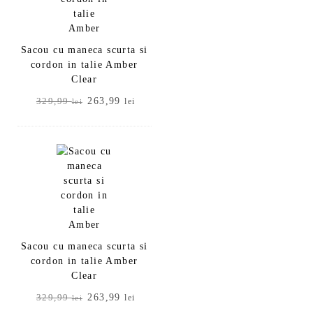
Sacou cu maneca scurta si
cordon in talie Amber
Clear
Prețul
Prețul
263,99
329,99
lei
lei
inițial
curent
a
este:
fost:
263,99 lei.
329,99 lei.
Sacou cu maneca scurta si
cordon in talie Amber
Clear
Prețul
Prețul
263,99
329,99
lei
lei
inițial
curent