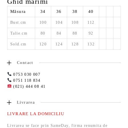
Ghid mărimi
Măsura
34
36
38
40
Bust.cm
100
104
108
112
Talie.cm
80
84
88
92
Sold.cm
120
124
128
132
Contact
0753 030 007
0751 118 834
(021) 444 08 41
Livrarea
LIVRARE LA DOMICILIU
Livrarea se face prin SameDay, firma renumita de