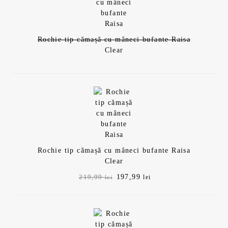
Rochie tip cămașă cu mâneci bufante Raisa
Clear
Rochie tip cămașă cu mâneci bufante Raisa
Clear
Prețul
Prețul
197,99
219,99
lei
lei
inițial
curent
a
este:
fost:
197,99 lei.
219,99 lei.