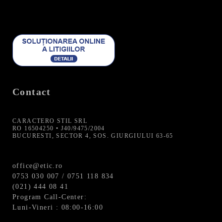
Contact
CARACTERO STIL SRL
RO 16504250 • J40/9475/2004
BUCURESTI, SECTOR 4, SOS. GIURGIULUI 63-65
office@etic.ro
0753 030 007 / 0751 118 834
(021) 444 08 41
Program Call-Center:
Luni-Vineri : 08:00-16:00