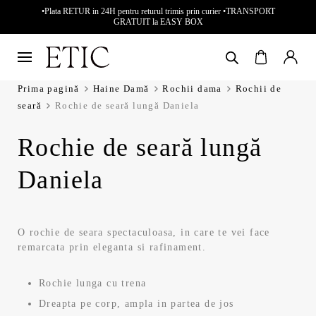
•Plata RETUR in 24H pentru returul trimis prin curier •TRANSPORT
GRATUIT la EASY BOX
Prima pagină
Haine Damă
Rochii dama
Rochii de
seară
Rochie de seară lungă Daniela
Rochie de seară lungă
Daniela
O rochie de seara spectaculoasa, in care te vei face
remarcata prin eleganta si rafinament.
Rochie lunga cu trena
Dreapta pe corp, ampla in partea de jos