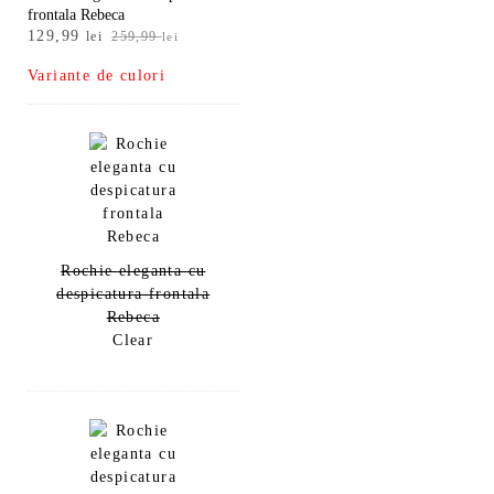
frontala Rebeca
Prețul
Prețul
129,99
lei
259,99
lei
inițial
curent
Variante de culori
a
este:
fost:
129,99 lei.
259,99 lei.
Rochie eleganta cu
despicatura frontala
Rebeca
Clear