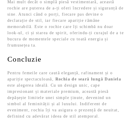
Mai mult decât o simplă piesă vestimentară, această
rochie are puterea de a-ți oferi încredere și siguranță de
sine. Atunci când o porți, fiecare pas devine o
declarație de stil, iar fiecare apariție rămâne
memorabilă. Este o rochie care îți schimbă nu doar
look-ul, ci și starea de spirit, oferindu-ți curajul de a te
bucura de momentele speciale cu toată energia și
frumusețea ta.
Concluzie
Pentru femeile care caută eleganță, rafinament și o
apariție spectaculoasă,
Rochia de seară lungă Daniela
este alegerea ideală. Cu un design unic, cape
impresionant și materiale premium, această piesă
depășește limitele unei simple ținute, devenind un
simbol al feminității și al luxului. Indiferent de
eveniment, rochia îți va asigura o prezență de neuitat,
definind cu adevărat ideea de stil atemporal.