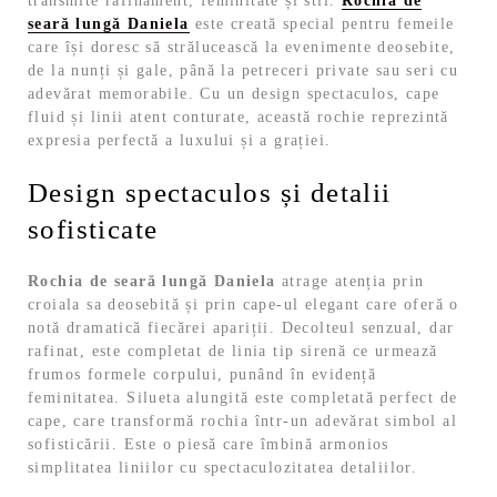
transmite rafinament, feminitate și stil.
Rochia de
seară lungă Daniela
este creată special pentru femeile
care își doresc să strălucească la evenimente deosebite,
de la nunți și gale, până la petreceri private sau seri cu
adevărat memorabile. Cu un design spectaculos, cape
fluid și linii atent conturate, această rochie reprezintă
expresia perfectă a luxului și a grației.
Design spectaculos și detalii
sofisticate
Rochia de seară lungă Daniela
atrage atenția prin
croiala sa deosebită și prin cape-ul elegant care oferă o
notă dramatică fiecărei apariții. Decolteul senzual, dar
rafinat, este completat de linia tip sirenă ce urmează
frumos formele corpului, punând în evidență
feminitatea. Silueta alungită este completată perfect de
cape, care transformă rochia într-un adevărat simbol al
sofisticării. Este o piesă care îmbină armonios
simplitatea liniilor cu spectaculozitatea detaliilor.