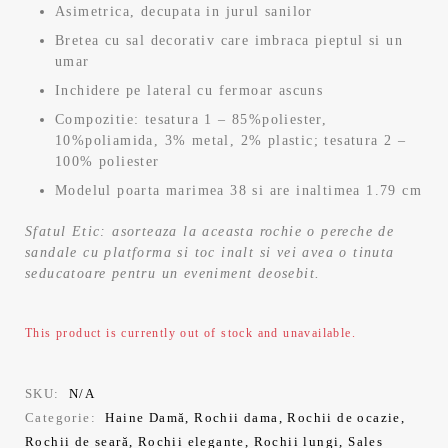
Asimetrica, decupata in jurul sanilor
Bretea cu sal decorativ care imbraca pieptul si un
umar
Inchidere pe lateral cu fermoar ascuns
Compozitie: tesatura 1 – 85%poliester,
10%poliamida, 3% metal, 2% plastic; tesatura 2 –
100% poliester
Modelul poarta marimea 38 si are inaltimea 1.79 cm
Sfatul Etic: asorteaza la aceasta rochie o pereche de
sandale cu platforma si toc inalt si vei avea o tinuta
seducatoare pentru un eveniment deosebit.
This product is currently out of stock and unavailable.
SKU:
N/A
Categorie:
Haine Damă
,
Rochii dama
,
Rochii de ocazie
,
Rochii de seară
,
Rochii elegante
,
Rochii lungi
,
Sales