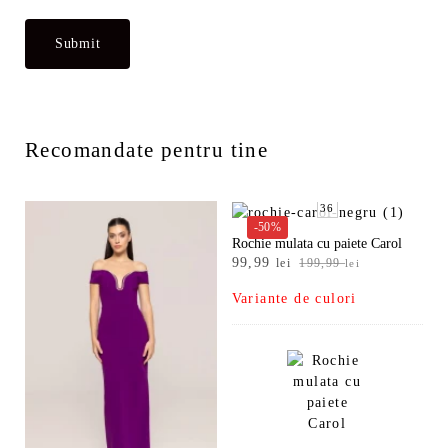
Recomandate pentru tine
36
-50%
Rochie mulata cu paiete Carol
Prețul
Prețul
99,99
lei
199,99
lei
inițial
curent
Variante de culori
a
este:
fost:
99,99 lei.
199,99 lei.