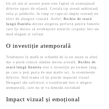
Un alt atu al acestei piese este faptul că avantajează
diferite tipuri de siluetă. Croiala tip sirenă subliniază
talia și șoldurile, în timp ce cape-ul amplu creează un
efect de alungire vizuală. Astfel,
Rochia de seară
lungă Daniela
devine alegerea perfectă pentru femeile
care își doresc să evidențieze atuurile corpului într-un
mod elegant și rafinat.
O investiție atemporală
Tendințele în modă se schimbă de la un sezon la altul,
dar o piesă clasică rămâne mereu actuală.
Rochia de
seară lungă Daniela
este o investiție pe termen lung,
pe care o poți purta de mai multe ori, la evenimente
diferite, fără teama că își pierde impactul vizual.
Designul său sofisticat o transformă într-o alegere
atemporală, care nu se va demoda niciodată.
Impact vizual și emoțional