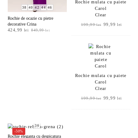
Rochie mulata cu paiete
38
40
42
44
46
Carol
Clear
Rochie de ocazie cu pietre
decorative Crina
Prețul
Prețul
99,99
199,99
lei
lei
Prețul
Prețul
424,99
lei
849,99
lei
inițial
curent
inițial
curent
a
este:
a
este:
fost:
99,99 l
fost:
424,99 lei.
199,99 lei.
849,99 lei.
Rochie mulata cu paiete
Carol
Clear
Prețul
Prețul
99,99
199,99
lei
lei
inițial
curent
a
este:
fost:
99,99 l
199,99 lei.
36
-50%
Rochie eleganta cu despicatura