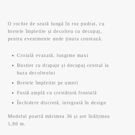
O rochie de seară lungă în roz pudrat, cu
bretele împletite și decolteu cu decupaj,
pentru evenimente unde ținuta contează.
Croială evazată, lungime maxi
Bustier cu drapaje și decupaj central la
baza decolteului
Bretele împletite pe umeri
Fustă amplă cu crestătură frontală
Închidere discretă, integrată în design
Modelul poartă mărimea 36 și are înălțimea
1,80 m.