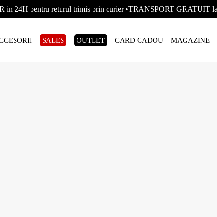
R in 24H pentru returul trimis prin curier •TRANSPORT GRATUIT
CCESORII
SALES
OUTLET
CARD CADOU
MAGAZINE