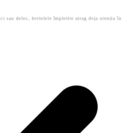
ci sau deloc, bretelele împletite atrag deja atenția în