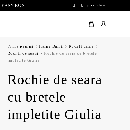
 la EASY BOX
[gtranslate]
Prima pagină
Haine Damă
Rochii dama
Rochii de seară
Rochie de seara cu bretele
impletite Giulia
Rochie de seara
cu bretele
impletite Giulia