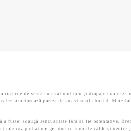
la rochiile de seară cu strat multiplu și drapaje contează
bustier structurează partea de sus și susțin bustul. Materia
 a fustei adaugă senzualitate fără să fie ostentative. Bret
ța de roz pudrat merge bine cu tenurile calde și neutre și 