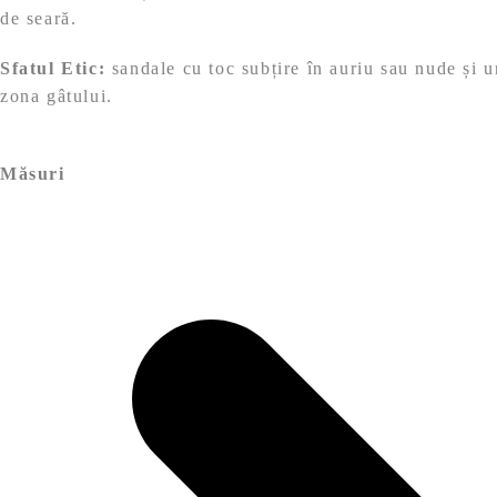
de seară.
Sfatul Etic:
sandale cu toc subțire în auriu sau nude și un
zona gâtului.
Măsuri