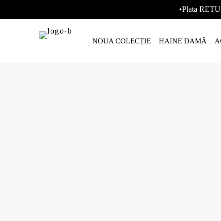
•Plata RETU
NOUA COLECȚIE
HAINE DAMĂ
A