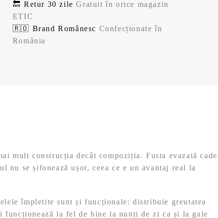
🔙 Retur 30 zile
Gratuit în orice magazin
ETIC
🇷🇴 Brand Românesc
Confecționate în
România
 mai mult construcția decât compoziția. Fusta evazată cade
lul nu se șifonează ușor, ceea ce e un avantaj real la
elele împletite sunt și funcționale: distribuie greutatea
funcționează la fel de bine la nunți de zi ca și la gale