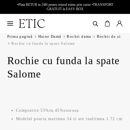
•Plata RETUR in 24H pentru returul trimis prin curier •TRANSPORT
GRATUIT la EASY BOX
Prima pagină
Haine Damă
Rochii dama
Rochii de zi
Rochie cu funda la spate Salome
Rochie cu funda la spate
Salome
Compozitie:55%in,45%vascoza
Modelul poarta marimea 34 si are inaltimea 1.72 cm