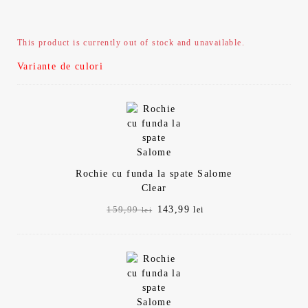
This product is currently out of stock and unavailable.
Variante de culori
Rochie cu funda la spate Salome
Clear
Prețul
Prețul
143,99
159,99
lei
lei
inițial
curent
a
este:
fost:
143,99 lei.
159,99 lei.