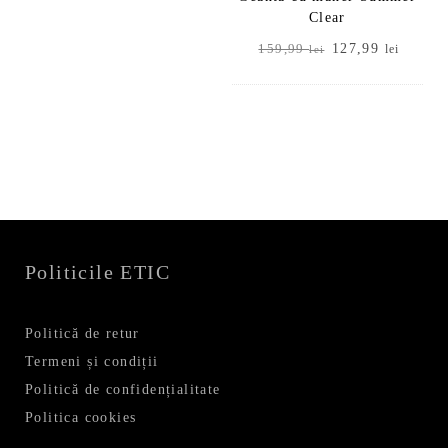
Clear
Prețul
Prețul
127,99
159,99
lei
lei
inițial
curent
a
este:
fost:
127,99
159,99 lei.
Politicile ETIC
Politică de retur
Termeni și condiții
Politică de confidențialitate
Politica cookies