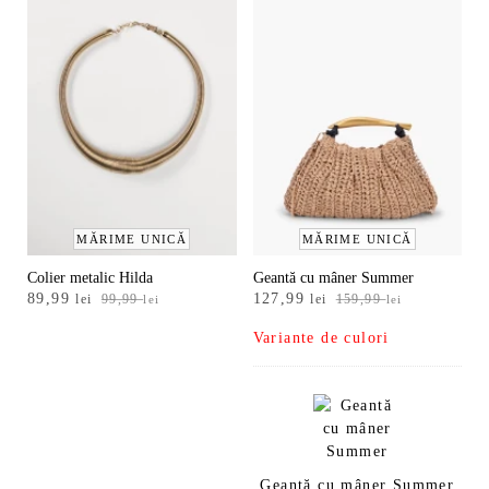
MĂRIME UNICĂ
MĂRIME UNICĂ
Colier metalic Hilda
Geantă cu mâner Summer
Prețul
Prețul
Prețul
Prețul
89,99
127,99
lei
99,99
lei
159,99
lei
lei
inițial
curent
inițial
curent
Variante de culori
a
este:
a
este:
fost:
89,99 lei.
fost:
127,99 lei.
99,99 lei.
159,99 lei.
Geantă cu mâner Summer