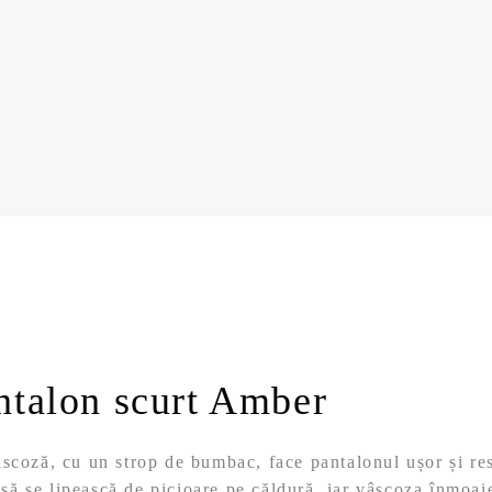
ntalon scurt Amber
scoză, cu un strop de bumbac, face pantalonul ușor și res
e să se lipească de picioare pe căldură, iar vâscoza înmoaie