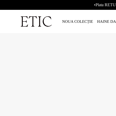
•Plata RETU
NOUA COLECȚIE
HAINE D