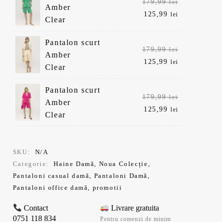
Prețul
179,99
lei
Amber
inițial
Prețul
125,99
lei
Clear
a
curent
fost:
este:
Pantalon scurt
Prețul
179,99
lei
179,99 lei.
125,99 lei.
Amber
inițial
Prețul
125,99
lei
Clear
a
curent
fost:
este:
Pantalon scurt
Prețul
179,99
lei
179,99 lei.
125,99 lei.
Amber
inițial
Prețul
125,99
lei
Clear
a
curent
fost:
este:
179,99 lei.
125,99 lei.
SKU:
N/A
Categorie:
Haine Damă
,
Noua Colecție
,
Pantaloni casual damă
,
Pantaloni Damă
,
Pantaloni office damă
,
promotii
Contact
Livrare gratuita
0751 118 834
Pentru comenzi de minim