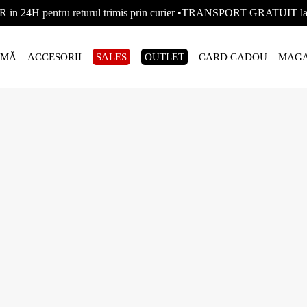
R in 24H pentru returul trimis prin curier •TRANSPORT GRATUIT
AMĂ
ACCESORII
SALES
OUTLET
CARD CADOU
MAGA