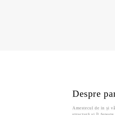
Despre pa
Amestecul de in și vâ
structură și îl fereșt