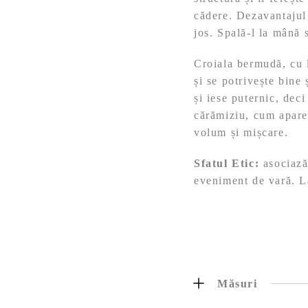
cădere. Dezavantajul 
jos. Spală-l la mână 
Croiala bermudă, cu 
și se potrivește bine
și iese puternic, deci
cărămiziu, cum apare 
volum și mișcare.
Sfatul Etic:
asociază-
eveniment de vară. La
Măsuri