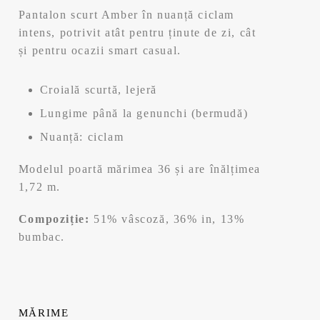
a
este:
Pantalon scurt Amber în nuanță ciclam
fost:
125,99 lei.
intens, potrivit atât pentru ținute de zi, cât
și pentru ocazii smart casual.
179,99 lei.
Croială scurtă, lejeră
Lungime până la genunchi (bermudă)
Nuanță: ciclam
Modelul poartă mărimea 36 și are înălțimea
1,72 m.
Compoziție:
51% vâscoză, 36% in, 13%
bumbac.
MĂRIME