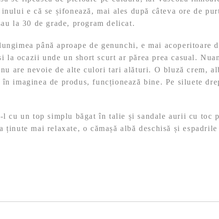
inului e că se șifonează, mai ales după câteva ore de purt
sau la 30 de grade, program delicat.
lungimea până aproape de genunchi, e mai acoperitoare de
 și la ocazii unde un short scurt ar părea prea casual. Nua
 nu are nevoie de alte culori tari alături. O bluză crem, a
în imaginea de produs, funcționează bine. Pe siluete drep
l cu un top simplu băgat în talie și sandale aurii cu toc 
 ținute mai relaxate, o cămașă albă deschisă și espadrile