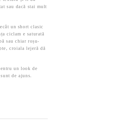
at sau dacă stai mult
cât un short clasic
nța ciclam e saturată
lbă sau chiar roșu-
te, croiala lejeră dă
pentru un look de
 sunt de ajuns.