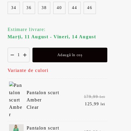
34
36
38
40
44
46
Estimare livrare:
Marți, 11 August - Vineri, 14 August
Adaugă în coș
Variante de culori
Pantalon scurt
Prețul
179,99
lei
Amber
inițial
Prețul
125,99
lei
Clear
a
curent
fost:
este:
179,99 lei.
125,99 lei.
Pantalon scurt