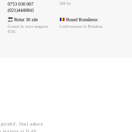
0753 030 007
200 lei
(021)4440841
Retur 30 zile
Brand Românesc
Gratuit în orice magazin
Confecționate în România
ETIC
pirabil. Inul aduce
 textura și îi dă