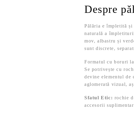
Despre pă
Pălăria e împletită ș
naturală a împletitur
mov, albastru și verde
sunt discrete, separa
Formatul cu boruri lar
Se potrivește cu roch
devine elementul de c
aglomerată vizual, a
Sfatul Etic:
rochie de
accesorii suplimentare