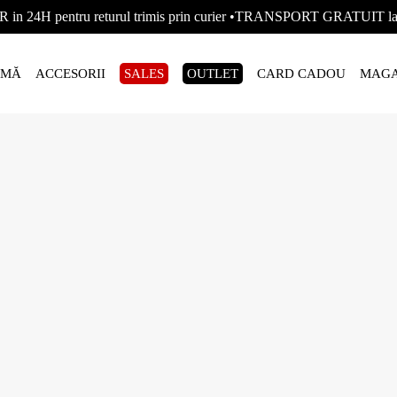
R in 24H pentru returul trimis prin curier •TRANSPORT GRATUIT
AMĂ
ACCESORII
SALES
OUTLET
CARD CADOU
MAGA