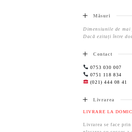
Măsuri
Dimensiunile de mai j
Dacă ezitați între do
Contact
0753 030 007
0751 118 834
(021) 444 08 41
Livrarea
LIVRARE LA DOMIC
Livrarea se face prin
plasarea cu succes a 