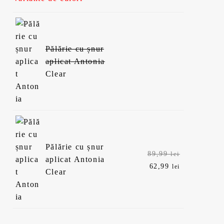
Pălărie cu șnur
aplicat Antonia
Clear
Pălărie cu șnur
Prețul
89,99
lei
aplicat Antonia
inițial
Prețul
62,99
lei
Clear
a
curent
fost:
este:
89,99 lei.
62,99 lei.