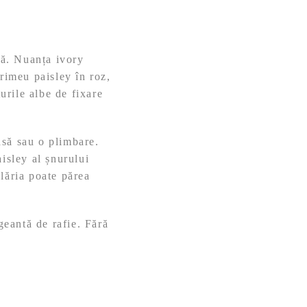
vă. Nuanța ivory
primeu paisley în roz,
turile albe de fixare
rasă sau o plimbare.
isley al șnurului
lăria poate părea
geantă de rafie. Fără