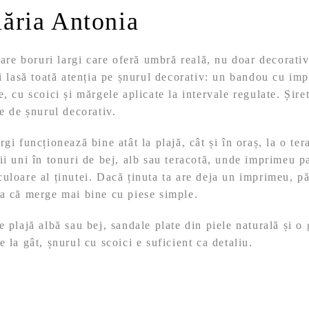
lăria Antonia
i are boruri largi care oferă umbră reală, nu doar decorati
ii lasă toată atenția pe șnurul decorativ: un bandou cu im
, cu scoici și mărgele aplicate la intervale regulate. Șire
te de șnurul decorativ.
gi funcționează bine atât la plajă, cât și în oraș, la o te
ii uni în tonuri de bej, alb sau teracotă, unde imprimeu pa
uloare al ținutei. Dacă ținuta ta are deja un imprimeu, pă
șa că merge mai bine cu piese simple.
 plajă albă sau bej, sandale plate din piele naturală și o 
 la gât, șnurul cu scoici e suficient ca detaliu.