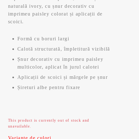
naturală ivory, cu șnur decorativ cu
imprimeu paisley colorat și aplicații de
scoici.
Formă cu boruri largi
Calotă structurată, împletitură vizibilă
Șnur decorativ cu imprimeu paisley
multicolor, aplicat în jurul calotei
Aplicații de scoici și mărgele pe șnur
Șireturi albe pentru fixare
This product is currently out of stock and
unavailable.
Variante de culori