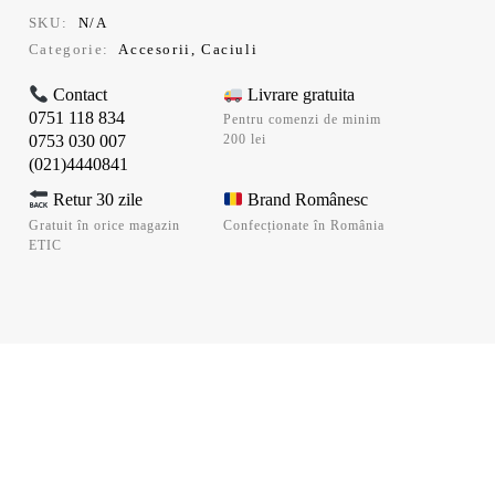
SKU:
N/A
Categorie:
Accesorii
,
Caciuli
Contact
Livrare gratuita
0751 118 834
Pentru comenzi de minim
0753 030 007
200 lei
(021)4440841
Retur 30 zile
Brand Românesc
Gratuit în orice magazin
Confecționate în România
ETIC