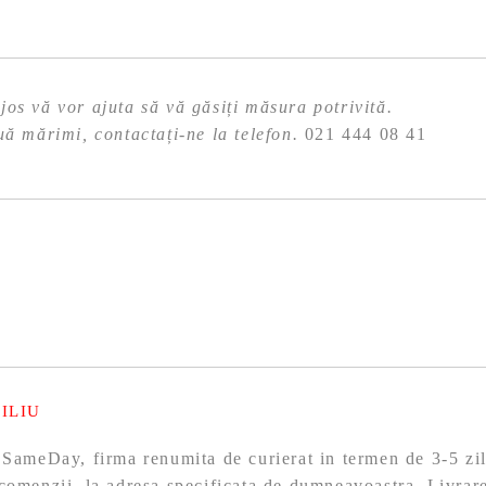
os vă vor ajuta să vă găsiți măsura potrivită.
uă mărimi, contactați-ne la telefon.
021 444 08 41
ILIU
 SameDay, firma renumita de curierat in termen de 3-5 zil
comenzii, la adresa specificata de dumneavoastra. Livrare