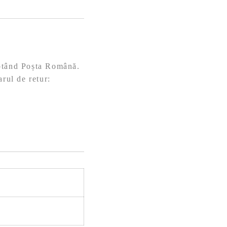
eptând Poșta Română.
arul de retur: