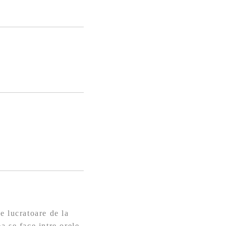
e lucratoare de la
a se face intre orele