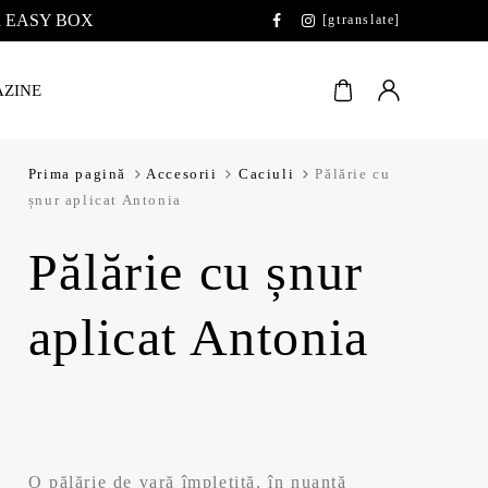
 la EASY BOX
[gtranslate]
ZINE
Prima pagină
Accesorii
Caciuli
Pălărie cu
șnur aplicat Antonia
Pălărie cu șnur
aplicat Antonia
O pălărie de vară împletită, în nuanță