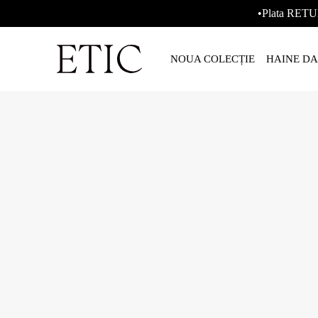
•Plata RETU
NOUA COLECȚIE
HAINE D