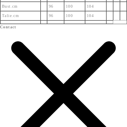
Bust.cm
96
100
104
Talie.cm
96
100
104
Contact