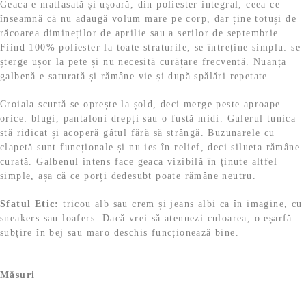
Geaca e matlasată și ușoară, din poliester integral, ceea ce
3
5
e
.
înseamnă că nu adaugă volum mare pe corp, dar ține totuși de
1
,
i
răcoarea dimineților de aprilie sau a serilor de septembrie.
9
9
.
Fiind 100% poliester la toate straturile, se întreține simplu: se
,
9
șterge ușor la pete și nu necesită curățare frecventă. Nuanța
9
galbenă e saturată și rămâne vie și după spălări repetate.
9
l
e
Croiala scurtă se oprește la șold, deci merge peste aproape
l
i
orice: blugi, pantaloni drepți sau o fustă midi. Gulerul tunica
e
.
stă ridicat și acoperă gâtul fără să strângă. Buzunarele cu
i
clapetă sunt funcționale și nu ies în relief, deci silueta rămâne
.
curată. Galbenul intens face geaca vizibilă în ținute altfel
simple, așa că ce porți dedesubt poate rămâne neutru.
Sfatul Etic:
tricou alb sau crem și jeans albi ca în imagine, cu
sneakers sau loafers. Dacă vrei să atenuezi culoarea, o eșarfă
subțire în bej sau maro deschis funcționează bine.
Măsuri