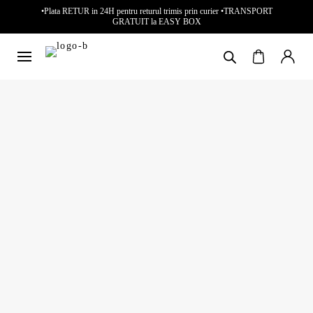
•Plata RETUR in 24H pentru returul trimis prin curier •TRANSPORT
GRATUIT la EASY BOX