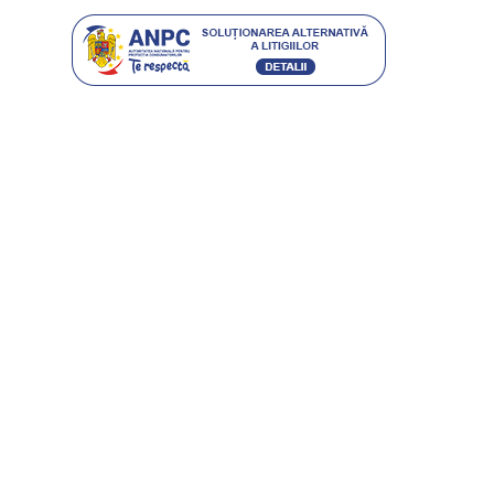
Contact
CARACTERO STIL SRL
RO 16504250 • J40/9475/2004
BUCURESTI, SECTOR 4, SOS. GIURGIULUI 63-65
office@etic.ro
0753 030 007 / 0751 118 834
(021) 444 08 41
Program Call-Center:
Luni-Vineri : 08:00-16:00