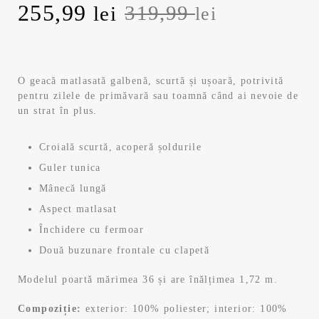
P
255,99
P
319,99
lei
lei
r
r
e
e
O geacă matlasată galbenă, scurtă și ușoară, potrivită
pentru zilele de primăvară sau toamnă când ai nevoie de
ț
ț
un strat în plus.
u
u
Croială scurtă, acoperă șoldurile
l
l
Guler tunica
Mânecă lungă
i
c
Aspect matlasat
n
u
Închidere cu fermoar
Două buzunare frontale cu clapetă
i
r
Modelul poartă mărimea 36 și are înălțimea 1,72 m.
ț
e
Compoziție:
exterior: 100% poliester; interior: 100%