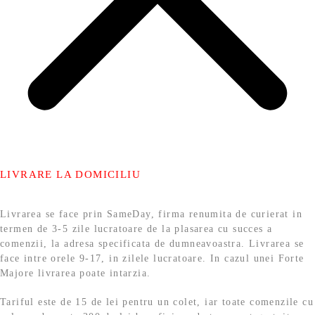
LIVRARE LA DOMICILIU
Livrarea se face prin SameDay, firma renumita de curierat in
termen de 3-5 zile lucratoare de la plasarea cu succes a
comenzii, la adresa specificata de dumneavoastra. Livrarea se
face intre orele 9-17, in zilele lucratoare. In cazul unei Forte
Majore livrarea poate intarzia.
Tariful este de 15 de lei pentru un colet, iar toate comenzile cu