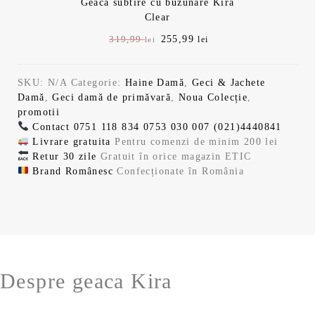
Geaca subtire cu buzunare Kira
l
l
1
,
a
s
Clear
i
c
9
9
f
t
n
u
,
9
P
255,99
P
319,99
lei
lei
o
e
i
r
9
r
r
s
:
ț
e
9
l
e
e
t
2
i
n
e
SKU:
N/A
Categorie:
Haine Damă
,
Geci & Jachete
ț
ț
:
5
a
t
l
i
Damă
,
Geci damă de primăvară
,
Noua Colecție
,
u
u
3
5
l
e
e
.
promotii
l
l
1
,
a
s
i
Contact
0751 118 834
0753 030 007
(021)4440841
i
c
9
9
f
t
.
Livrare gratuita
Pentru comenzi de minim 200 lei
n
u
,
9
o
e
Retur 30 zile
Gratuit în orice magazin ETIC
i
r
9
s
:
Brand Românesc
Confecționate în România
ț
e
9
l
t
2
i
n
e
:
5
a
t
l
i
3
5
l
e
e
.
1
,
a
s
i
9
9
f
t
.
,
9
o
e
9
Despre geaca Kira
s
:
9
l
t
2
e
:
5
l
i