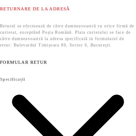
RETURNARE DE LA ADRESĂ
Returul se efectuează de către dumneavoastră cu orice firmă de
curierat, exceptând Poșta Română. Plata curierului se face de
către dumneavoastră la adresa specificată in formularul de
retur: Bulevardul Timișoara 80, Sector 6, București.
FORMULAR RETUR
Specificații