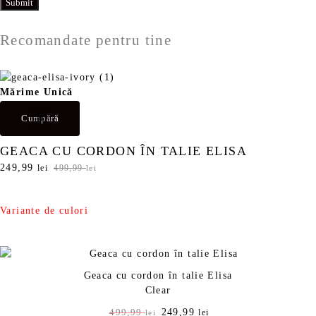
Recomandate pentru tine
Mărime Unică
Cumpără
GEACA CU CORDON ÎN TALIE ELISA
P
249,99
P
lei
499,99
lei
r
r
e
e
ț
ț
Variante de culori
u
u
l
l
i
c
n
u
Geaca cu cordon în talie Elisa
i
r
Clear
ț
e
i
n
P
249,99
P
499,99
lei
lei