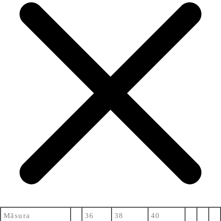
Măsura
36
38
40