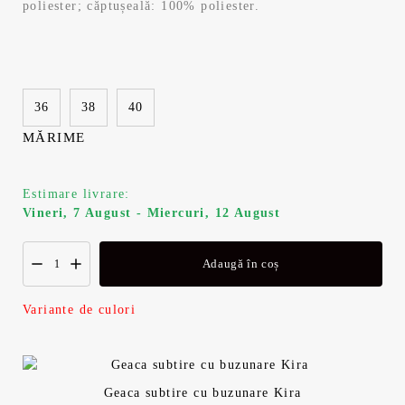
i
n
poliester; căptușeală: 100% poliester.
a
t
l
e
36
38
40
a
s
MĂRIME
f
t
Estimare livrare:
o
e
Vineri, 7 August - Miercuri, 12 August
s
:
Adaugă în coș
t
2
Variante de culori
:
5
3
5
Geaca subtire cu buzunare Kira