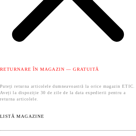
RETURNARE ÎN MAGAZIN — GRATUITĂ
Puteți returna articolele dumneavoastră la orice magazin ETIC.
Aveți la dispoziție 30 de zile de la data expedierii pentru a
returna articolele.
LISTĂ MAGAZINE