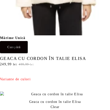
Mărime Unică
Cumpără
GEACA CU CORDON ÎN TALIE ELISA
P
249,99
P
lei
499,99
lei
r
r
e
e
ț
ț
Variante de culori
u
u
l
l
i
c
n
u
Geaca cu cordon în talie Elisa
i
r
Clear
ț
e