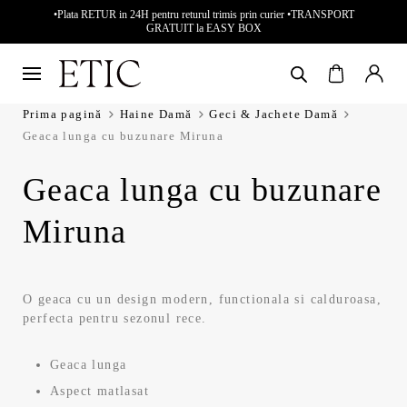
•Plata RETUR in 24H pentru returul trimis prin curier •TRANSPORT
GRATUIT la EASY BOX
Prima pagină
Haine Damă
Geci & Jachete Damă
Geaca lunga cu buzunare Miruna
Geaca lunga cu buzunare
Miruna
O geaca cu un design modern, functionala si calduroasa,
perfecta pentru sezonul rece.
Geaca lunga
Aspect matlasat