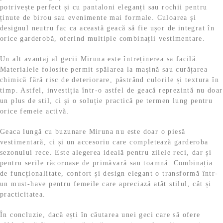
potrivește perfect și cu pantaloni eleganți sau rochii pentru
ținute de birou sau evenimente mai formale. Culoarea și
designul neutru fac ca această geacă să fie ușor de integrat în
orice garderobă, oferind multiple combinații vestimentare.
Un alt avantaj al gecii Miruna este întreținerea sa facilă.
Materialele folosite permit spălarea la mașină sau curățarea
chimică fără risc de deteriorare, păstrând culorile și textura în
timp. Astfel, investiția într-o astfel de geacă reprezintă nu doar
un plus de stil, ci și o soluție practică pe termen lung pentru
orice femeie activă.
Geaca lungă cu buzunare Miruna nu este doar o piesă
vestimentară, ci și un accesoriu care completează garderoba
sezonului rece. Este alegerea ideală pentru zilele reci, dar și
pentru serile răcoroase de primăvară sau toamnă. Combinația
de funcționalitate, confort și design elegant o transformă într-
un must-have pentru femeile care apreciază atât stilul, cât și
practicitatea.
În concluzie, dacă ești în căutarea unei geci care să ofere