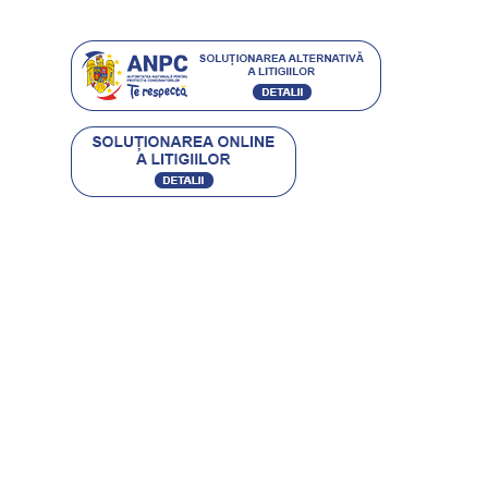
Protecția consumatorilor
Contact
CARACTERO STIL SRL
RO 16504250 • J40/9475/2004
BUCURESTI, SECTOR 4, SOS. GIURGIULUI 63-65
office@etic.ro
0753 030 007 / 0751 118 834
(021) 444 08 41
Program Call-Center:
Luni-Vineri : 08:00-16:00