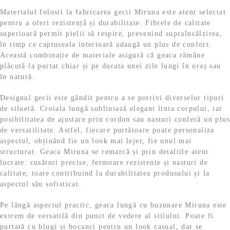
Materialul folosit la fabricarea gecii Miruna este atent selectat
pentru a oferi rezistență și durabilitate. Fibrele de calitate
superioară permit pielii să respire, prevenind supraîncălzirea,
în timp ce captuseala interioară adaugă un plus de confort.
Această combinație de materiale asigură că geaca rămâne
plăcută la purtat chiar și pe durata unei zile lungi în oraș sau
în natură.
Designul gecii este gândit pentru a se potrivi diverselor tipuri
de siluetă. Croiala lungă subliniază elegant linia corpului, iar
posibilitatea de ajustare prin cordon sau nasturi conferă un plus
de versatilitate. Astfel, fiecare purtătoare poate personaliza
aspectul, obținând fie un look mai lejer, fie unul mai
structurat. Geaca Miruna se remarcă și prin detaliile atent
lucrate: cusături precise, fermoare rezistente și nasturi de
calitate, toate contribuind la durabilitatea produsului și la
aspectul său sofisticat.
Pe lângă aspectul practic, geaca lungă cu buzunare Miruna este
extrem de versatilă din punct de vedere al stilului. Poate fi
purtată cu blugi și bocanci pentru un look casual, dar se