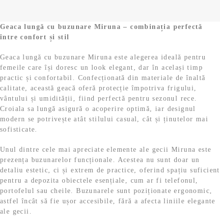
Geaca lungă cu buzunare Miruna – combinația perfectă
între confort și stil
Geaca lungă cu buzunare Miruna este alegerea ideală pentru
femeile care își doresc un look elegant, dar în același timp
practic și confortabil. Confecționată din materiale de înaltă
calitate, această geacă oferă protecție împotriva frigului,
vântului și umidității, fiind perfectă pentru sezonul rece.
Croiala sa lungă asigură o acoperire optimă, iar designul
modern se potrivește atât stilului casual, cât și ținutelor mai
sofisticate.
Unul dintre cele mai apreciate elemente ale gecii Miruna este
prezența buzunarelor funcționale. Acestea nu sunt doar un
detaliu estetic, ci și extrem de practice, oferind spațiu suficient
pentru a depozita obiectele esențiale, cum ar fi telefonul,
portofelul sau cheile. Buzunarele sunt poziționate ergonomic,
astfel încât să fie ușor accesibile, fără a afecta liniile elegante
ale gecii.