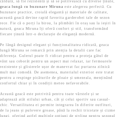
căldură, să fie rezistentă și să se potrivească cu diverse ținute,
geaca lungă cu buzunare Miruna
este alegerea perfectă. Cu
buzunare practice, croială elegantă și materiale de calitate,
această geacă devine rapid favorita garderobei tale de sezon
rece. Fie că o porți la birou, la plimbări în oraș sau la ieșiri în
natură, geaca Miruna îți oferă confort și stil, transformând
fiecare ținută într-o declarație de eleganță modernă.
Pe lângă designul elegant și funcționalitatea ridicată, geaca
lungă Miruna se remarcă prin atenția la detalii care fac
diferența. Gulerul poate fi ridicat pentru a proteja gâtul de
vânt sau coborât pentru un aspect mai relaxat, iar fermoarele
rezistente și glisierele ușor de manevrat fac purtarea zilnică
mult mai comodă. De asemenea, materialul exterior este tratat
pentru a respinge picăturile de ploaie și umezeala, menținând
confortul chiar și în condiții meteo nefavorabile.
Această geacă este potrivită pentru toate vârstele și se
adaptează atât stilului urban, cât și celui sportiv sau casual-
chic. Versatilitatea ei permite integrarea în diferite outfituri,
de la jeans și pulovere groase, până la rochii tricotate și cizme
lungi, oferind astfel multiple opțiuni de styling pentru sezonul