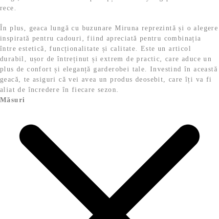
rece.
În plus, geaca lungă cu buzunare Miruna reprezintă și o alegere
inspirată pentru cadouri, fiind apreciată pentru combinația
între estetică, funcționalitate și calitate. Este un articol
durabil, ușor de întreținut și extrem de practic, care aduce un
plus de confort și eleganță garderobei tale. Investind în această
geacă, te asiguri că vei avea un produs deosebit, care îți va fi
aliat de încredere în fiecare sezon.
Măsuri