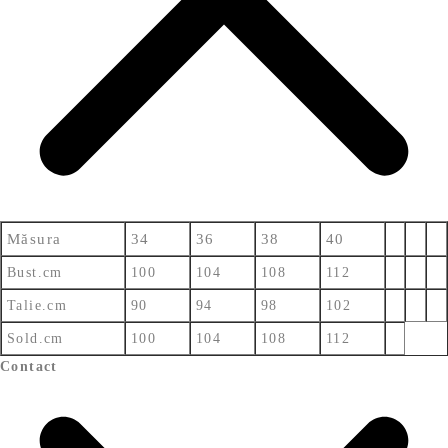
Măsura
34
36
38
40
Bust.cm
100
104
108
112
Talie.cm
90
94
98
102
Sold.cm
100
104
108
112
Contact