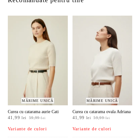
MĂRIME UNICĂ
MĂRIME UNICĂ
Curea cu catarama aurie Cati
Curea cu catarama ovala Adriana
Prețul
Prețul
Prețul
Prețul
41,99
41,99
lei
59,99
lei
59,99
lei
lei
inițial
curent
inițial
curent
Variante de culori
Variante de culori
a
este:
a
este:
fost:
41,99 lei.
fost:
41,99 lei.