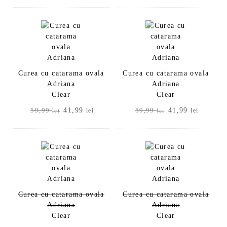
a
este:
a
este:
fost:
41,99 lei.
fost:
41,99 le
59,99 lei.
59,99 lei.
Curea cu catarama ovala
Curea cu catarama ovala
Adriana
Adriana
Clear
Clear
Prețul
Prețul
Prețul
Prețul
41,99
41,99
59,99
lei
59,99
lei
lei
lei
inițial
curent
inițial
curent
a
este:
a
este:
fost:
41,99 lei.
fost:
41,99 le
59,99 lei.
59,99 lei.
Curea cu catarama ovala
Curea cu catarama ovala
Adriana
Adriana
Clear
Clear