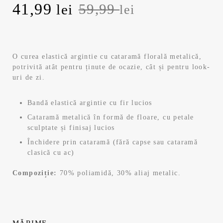
Prețul
Prețul
41,99
59,99
lei
lei
inițial
curent
a
este:
O curea elastică argintie cu cataramă florală metalică,
potrivită atât pentru ținute de ocazie, cât și pentru look-
fost:
41,99 lei.
uri de zi.
59,99 lei.
Bandă elastică argintie cu fir lucios
Cataramă metalică în formă de floare, cu petale
sculptate și finisaj lucios
Închidere prin cataramă (fără capse sau cataramă
clasică cu ac)
Compoziție:
70% poliamidă, 30% aliaj metalic.