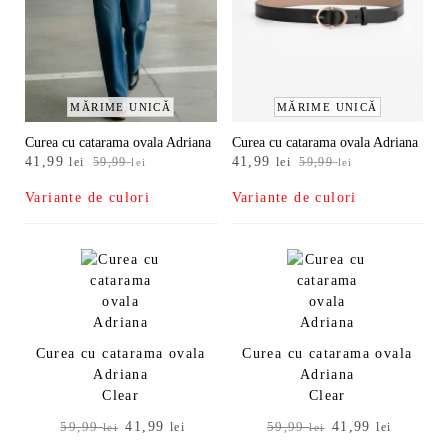
MĂRIME UNICĂ
MĂRIME UNICĂ
Curea cu catarama ovala Adriana
Curea cu catarama ovala Adriana
Prețul
Prețul
Prețul
Prețul
41,99
41,99
lei
59,99
lei
59,99
lei
lei
inițial
curent
inițial
curent
Variante de culori
Variante de culori
a
este:
a
este:
fost:
41,99 lei.
fost:
41,99 lei.
59,99 lei.
59,99 lei.
Curea cu catarama ovala
Curea cu catarama ovala
Adriana
Adriana
Clear
Clear
Prețul
Prețul
Prețul
Prețul
41,99
41,99
59,99
lei
59,99
lei
lei
lei
inițial
curent
inițial
curent