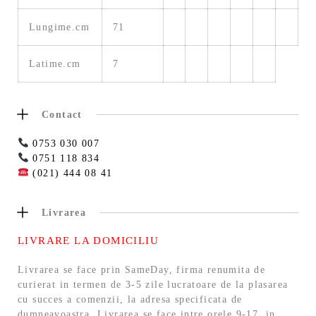
Lungime.cm
71
Latime.cm
7
Contact
0753 030 007
0751 118 834
(021) 444 08 41
Livrarea
LIVRARE LA DOMICILIU
Livrarea se face prin SameDay, firma renumita de
curierat in termen de 3-5 zile lucratoare de la plasarea
cu succes a comenzii, la adresa specificata de
dumneavoastra. Livrarea se face intre orele 9-17, in