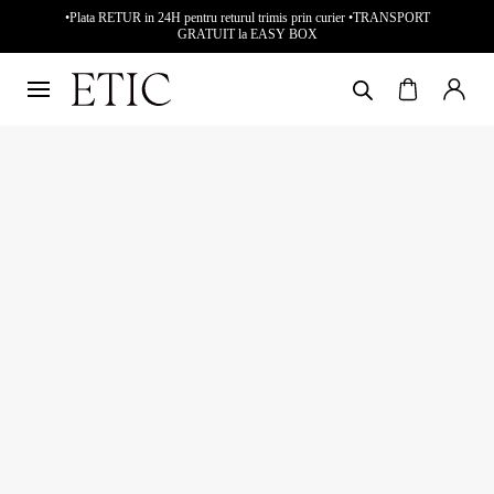
•Plata RETUR in 24H pentru returul trimis prin curier •TRANSPORT
GRATUIT la EASY BOX