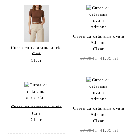
59,99 lei.
59,99 lei.
Curea cu catarama ovala
Adriana
Curea cu catarama aurie
Clear
Cati
Prețul
Prețul
41,99
59,99
lei
lei
Clear
inițial
curent
a
este:
fost:
41,99 le
59,99 lei.
Curea cu catarama aurie
Curea cu catarama ovala
Cati
Adriana
Clear
Clear
Prețul
Prețul
41,99
59,99
lei
lei