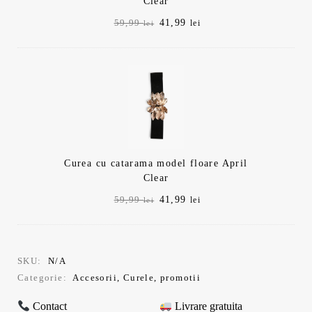
Clear
Prețul
Prețul
41,99
59,99
lei
lei
inițial
curent
a
este:
fost:
41,99 lei.
59,99 lei.
Curea cu catarama model floare April
Clear
Prețul
Prețul
41,99
59,99
lei
lei
inițial
curent
a
este:
fost:
41,99 lei.
59,99 lei.
SKU:
N/A
Categorie:
Accesorii
,
Curele
,
promotii
Contact
Livrare gratuita