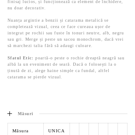
finisaj lucios, și funcționează ca element de închidere,
nu doar decorativ.
Nuanța argintie a benzii și catarama metalică se
completează vizual, ceea ce face cureaua ușor de
integrat pe rochii sau fuste în tonuri neutre, alb, negru
sau gri. Merge și peste un sacou monochrom, dacă vrei
să marchezi talia fără să adaugi culoare.
Sfatul Etic:
poartă-o peste o rochie dreaptă neagră sau
albă la un eveniment de seară. Dacă o folosești la o
ținută de zi, alege haine simple ca fundal, altfel
catarama se pierde vizual.
Măsuri
Măsura
UNICA