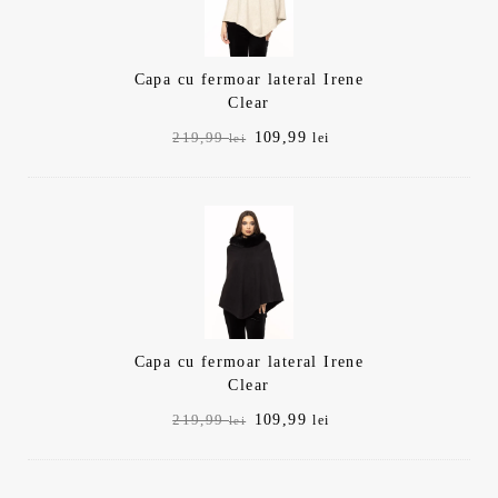
Capa cu fermoar lateral Irene
Clear
Prețul
Prețul
109,99
219,99
lei
lei
inițial
curent
a
este:
fost:
109,99 lei.
219,99 lei.
Capa cu fermoar lateral Irene
Clear
Prețul
Prețul
109,99
219,99
lei
lei
inițial
curent
a
este:
fost:
109,99 lei.