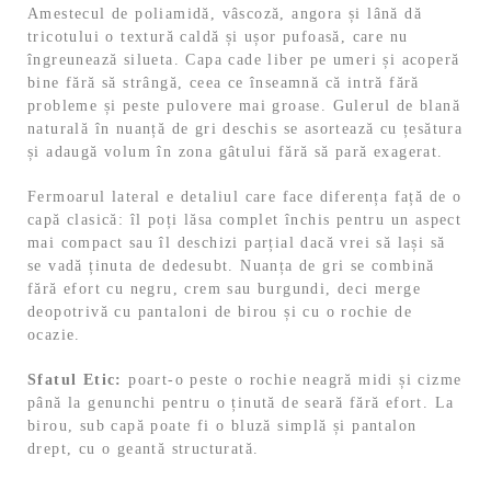
Amestecul de poliamidă, vâscoză, angora și lână dă
tricotului o textură caldă și ușor pufoasă, care nu
îngreunează silueta. Capa cade liber pe umeri și acoperă
bine fără să strângă, ceea ce înseamnă că intră fără
probleme și peste pulovere mai groase. Gulerul de blană
naturală în nuanță de gri deschis se asortează cu țesătura
și adaugă volum în zona gâtului fără să pară exagerat.
Fermoarul lateral e detaliul care face diferența față de o
capă clasică: îl poți lăsa complet închis pentru un aspect
mai compact sau îl deschizi parțial dacă vrei să lași să
se vadă ținuta de dedesubt. Nuanța de gri se combină
fără efort cu negru, crem sau burgundi, deci merge
deopotrivă cu pantaloni de birou și cu o rochie de
ocazie.
Sfatul Etic:
poart-o peste o rochie neagră midi și cizme
până la genunchi pentru o ținută de seară fără efort. La
birou, sub capă poate fi o bluză simplă și pantalon
drept, cu o geantă structurată.