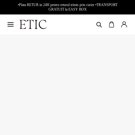
•Plata RETUR in 24H pentru returul trimis prin curier •TRANSPORT
GRATUIT la EASY BOX