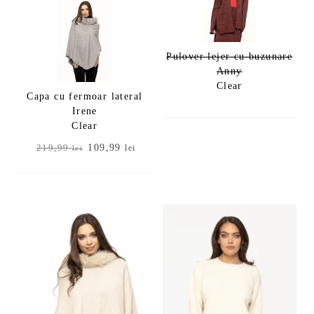
219,99 lei.
Pulover lejer cu buzunare
Anny
Clear
Capa cu fermoar lateral
Irene
Clear
Prețul
Prețul
109,99
219,99
lei
lei
inițial
curent
a
este:
fost:
109,99 lei.
219,99 lei.