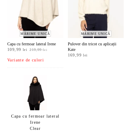
MĂRIME UNICĂ
MĂRIME UNICĂ
Capa cu fermoar lateral Irene
Pulover din tricot cu aplicații
Prețul
Prețul
109,99
Kate
lei
219,99
lei
inițial
curent
169,99
lei
Variante de culori
a
este:
fost:
109,99 lei.
219,99 lei.
Capa cu fermoar lateral
Irene
Clear