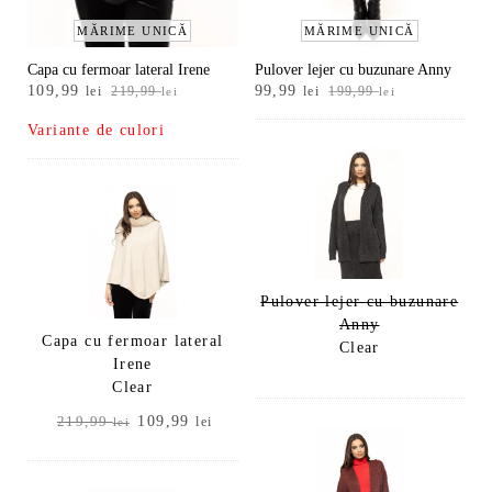
MĂRIME UNICĂ
MĂRIME UNICĂ
Capa cu fermoar lateral Irene
Pulover lejer cu buzunare Anny
Prețul
Prețul
Prețul
Prețul
109,99
99,99
lei
219,99
lei
199,99
lei
lei
inițial
curent
inițial
curent
Variante de culori
a
este:
a
este:
fost:
109,99 lei.
fost:
99,99 lei.
219,99 lei.
199,99 lei.
Pulover lejer cu buzunare
Anny
Capa cu fermoar lateral
Clear
Irene
Clear
Prețul
Prețul
109,99
219,99
lei
lei
inițial
curent
a
este:
fost:
109,99 lei.