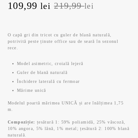
Prețul
Prețul
109,99
219,99
lei
lei
inițial
curent
a
este:
O capă gri din tricot cu guler de blană naturală,
potrivită peste ținute office sau de seară în sezonul
fost:
109,99 lei.
rece.
219,99 lei.
Model asimetric, croială lejeră
Guler de blană naturală
Închidere laterală cu fermoar
Mărime unică
Modelul poartă mărimea UNICĂ și are înălțimea 1,75
m.
Compoziție:
țesătură 1: 59% poliamidă, 25% vâscoză,
10% angora, 5% lână, 1% metal; țesătură 2: 100% blană
naturală.