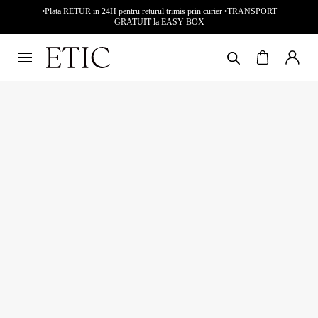
•Plata RETUR in 24H pentru returul trimis prin curier •TRANSPORT
GRATUIT la EASY BOX