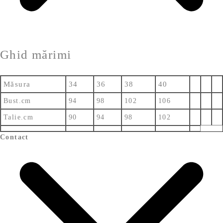
Ghid mărimi
Măsura
34
36
38
40
Bust.cm
94
98
102
106
Talie.cm
90
94
98
102
Contact