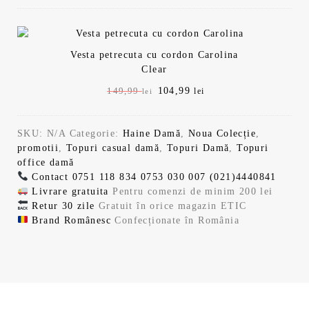
s
:
ț
e
9
l
e
e
t
1
i
n
e
ț
ț
:
0
a
t
l
i
u
u
1
4
l
e
e
.
Vesta petrecuta cu cordon Carolina
l
l
4
,
a
s
i
Clear
i
c
9
9
f
t
.
n
u
,
9
P
104,99
P
149,99
lei
lei
o
e
i
r
9
r
r
s
:
ț
e
9
l
e
e
t
1
i
n
e
SKU:
N/A
Categorie:
Haine Damă
,
Noua Colecție
,
ț
ț
:
0
a
t
l
i
promotii
,
Topuri casual damă
,
Topuri Damă
,
Topuri
u
u
1
4
l
e
e
.
office damă
l
l
4
,
a
s
i
Contact
0751 118 834
0753 030 007
(021)4440841
i
c
9
9
f
t
.
Livrare gratuita
Pentru comenzi de minim 200 lei
n
u
,
9
o
e
Retur 30 zile
Gratuit în orice magazin ETIC
i
r
9
s
:
Brand Românesc
Confecționate în România
ț
e
9
l
t
1
i
n
e
:
0
a
t
l
i
1
4
l
e
e
.
4
,
a
s
i
9
9
f
t
.
,
9
o
e