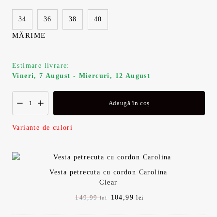
i
n
34
36
38
40
a
t
MĂRIME
l
e
a
s
Estimare livrare:
Vineri, 7 August - Miercuri, 12 August
f
t
Adaugă în coș
o
e
s
:
Variante de culori
t
1
:
0
Vesta petrecuta cu cordon Carolina
Clear
1
4
P
104,99
P
149,99
lei
lei
r
r