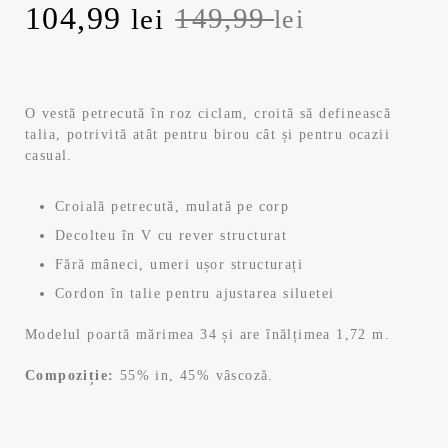
P
104,99
P
149,99
lei
lei
r
r
e
e
O vestă petrecută în roz ciclam, croită să definească
talia, potrivită atât pentru birou cât și pentru ocazii
ț
ț
casual.
u
u
Croială petrecută, mulată pe corp
l
l
Decolteu în V cu rever structurat
Fără mâneci, umeri ușor structurați
i
c
Cordon în talie pentru ajustarea siluetei
n
u
Modelul poartă mărimea 34 și are înălțimea 1,72 m.
i
r
Compoziție:
55% in, 45% vâscoză.
ț
e