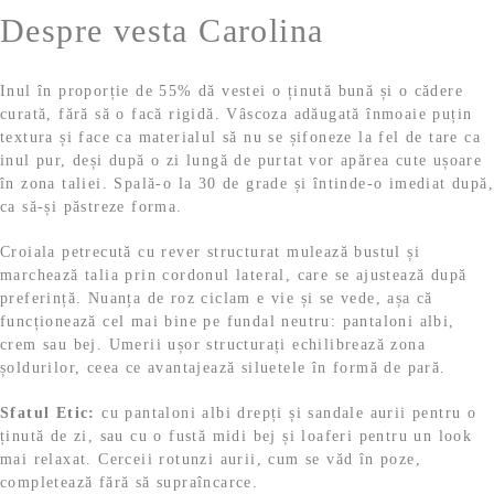
9
Despre vesta Carolina
s
:
9
l
t
1
e
:
0
l
i
Inul în proporție de 55% dă vestei o ținută bună și o cădere
1
4
e
.
curată, fără să o facă rigidă. Vâscoza adăugată înmoaie puțin
4
,
i
textura și face ca materialul să nu se șifoneze la fel de tare ca
9
9
.
inul pur, deși după o zi lungă de purtat vor apărea cute ușoare
,
9
în zona taliei. Spală-o la 30 de grade și întinde-o imediat după,
9
ca să-și păstreze forma.
9
l
e
Croiala petrecută cu rever structurat mulează bustul și
l
i
marchează talia prin cordonul lateral, care se ajustează după
e
.
preferință. Nuanța de roz ciclam e vie și se vede, așa că
i
funcționează cel mai bine pe fundal neutru: pantaloni albi,
.
crem sau bej. Umerii ușor structurați echilibrează zona
șoldurilor, ceea ce avantajează siluetele în formă de pară.
Sfatul Etic:
cu pantaloni albi drepți și sandale aurii pentru o
ținută de zi, sau cu o fustă midi bej și loaferi pentru un look
mai relaxat. Cerceii rotunzi aurii, cum se văd în poze,
completează fără să supraîncarce.