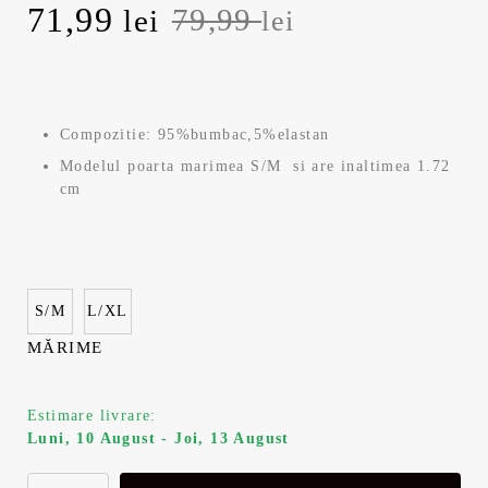
P
71,99
P
79,99
lei
lei
r
r
e
e
Compozitie: 95%bumbac,5%elastan
ț
ț
Modelul poarta marimea S/M si are inaltimea 1.72
cm
u
u
l
l
i
c
S/M
L/XL
n
u
MĂRIME
i
r
Estimare livrare:
Luni, 10 August - Joi, 13 August
ț
e