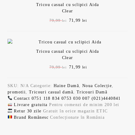
9
9
l
e
Tricou casual cu sclipici Aida
l
l
a
s
,
9
Clear
i
c
f
t
n
u
P
71,99
P
79,99
lei
lei
o
e
9
i
r
r
r
s
:
ț
e
e
e
t
7
i
n
9
l
ț
ț
:
1
a
t
u
u
7
,
l
e
e
Tricou casual cu sclipici Aida
l
l
9
9
a
s
Clear
i
c
,
9
f
t
l
i
n
u
9
P
71,99
P
79,99
lei
lei
o
e
i
r
9
l
r
r
s
:
e
.
ț
e
e
e
e
t
7
i
n
l
i
SKU:
N/A
Categorie:
Haine Damă
,
Noua Colecție
,
ț
ț
:
1
a
t
i
e
.
promotii
,
Tricouri casual damă
,
Tricouri Damă
u
u
7
,
l
e
i
Contact
0751 118 834
0753 030 007
(021)4440841
l
l
9
9
a
s
.
.
Livrare gratuita
Pentru comenzi de minim 200 lei
i
c
,
9
f
t
Retur 30 zile
Gratuit în orice magazin ETIC
n
u
9
o
e
Brand Românesc
Confecționate în România
i
r
9
l
s
:
ț
e
e
t
7
i
n
l
i
:
1