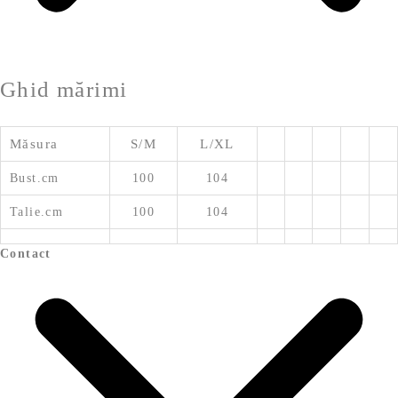
Ghid mărimi
Măsura
S/M
L/XL
Bust.cm
100
104
Talie.cm
100
104
Contact