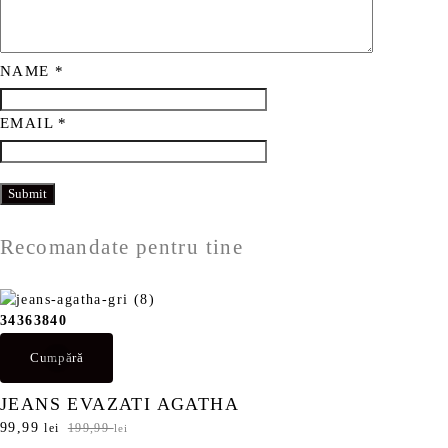
NAME
*
EMAIL
*
Recomandate pentru tine
34
36
38
40
Cumpără
JEANS EVAZATI AGATHA
P
99,99
P
lei
199,99
lei
r
r