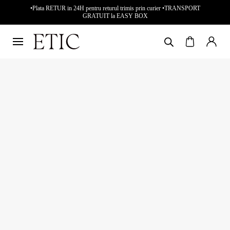
•Plata RETUR in 24H pentru returul trimis prin curier •TRANSPORT
GRATUIT la EASY BOX