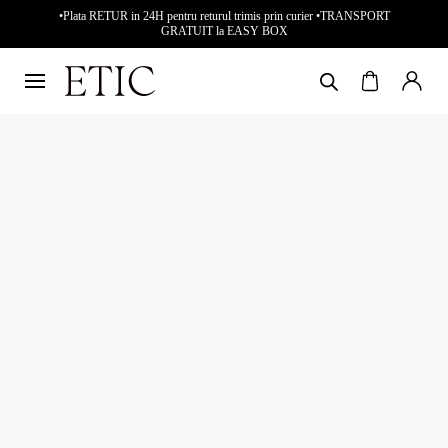
•Plata RETUR in 24H pentru returul trimis prin curier •TRANSPORT
GRATUIT la EASY BOX