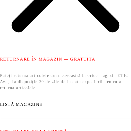
RETURNARE ÎN MAGAZIN — GRATUITĂ
Puteți returna articolele dumneavoastră la orice magazin ETIC.
Aveți la dispoziție 30 de zile de la data expedierii pentru a
returna articolele.
LISTĂ MAGAZINE