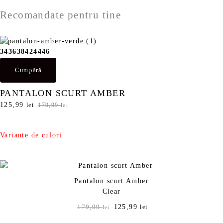
Recomandate pentru tine
34
36
38
42
44
46
Cumpără
PANTALON SCURT AMBER
P
125,99
P
lei
179,99
lei
r
r
e
e
ț
ț
Variante de culori
u
u
l
l
i
c
n
u
Pantalon scurt Amber
i
r
Clear
ț
e
i
n
P
125,99
P
179,99
lei
lei
a
t
r
r