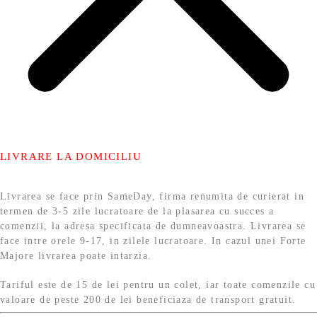
LIVRARE LA DOMICILIU
Livrarea se face prin SameDay, firma renumita de curierat in
termen de 3-5 zile lucratoare de la plasarea cu succes a
comenzii, la adresa specificata de dumneavoastra. Livrarea se
face intre orele 9-17, in zilele lucratoare. In cazul unei Forte
Majore livrarea poate intarzia.
Tariful este de 15 de lei pentru un colet, iar toate comenzile cu
valoare de peste 200 de lei beneficiaza de transport gratuit.