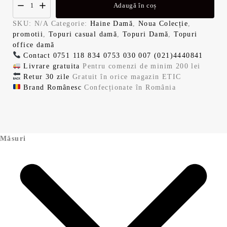
i
n
Adaugă în coș
a
t
SKU:
N/A
Categorie:
Haine Damă
,
Noua Colecție
,
promotii
,
Topuri casual damă
,
Topuri Damă
,
Topuri
l
e
office damă
Contact
0751 118 834
0753 030 007
(021)4440841
Livrare gratuita
Pentru comenzi de minim 200 lei
a
s
Retur 30 zile
Gratuit în orice magazin ETIC
Brand Românesc
Confecționate în România
f
t
o
e
s
:
Măsuri
t
7
:
1
1
,