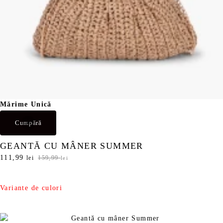
i
.
Mărime Unică
Cumpără
GEANTĂ CU MÂNER SUMMER
P
111,99
P
lei
159,99
lei
r
r
e
e
ț
ț
Variante de culori
u
u
l
l
i
c