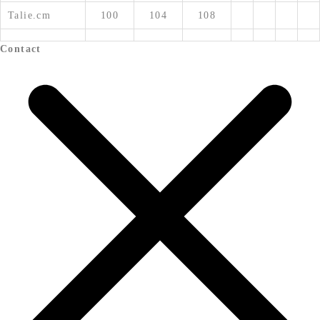
Talie.cm
100
104
108
Contact