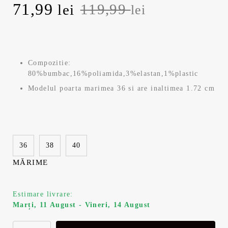
P
71,99
P
119,99
lei
lei
r
r
e
e
Compozitie:
ț
ț
80%bumbac,16%poliamida,3%elastan,1%plastic
Modelul poarta marimea 36 si are inaltimea 1.72 cm
u
u
l
l
i
c
36
38
40
n
u
MĂRIME
i
r
Estimare livrare:
Marți, 11 August - Vineri, 14 August
ț
e