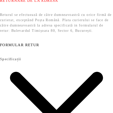
RETURNARE DE LA ADRESĂ
Returul se efectuează de către dumneavoastră cu orice firmă de
curierat, exceptând Poșta Română. Plata curierului se face de
către dumneavoastră la adresa specificată in formularul de
retur: Bulevardul Timișoara 80, Sector 6, București.
FORMULAR RETUR
Specificații