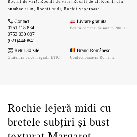
Rochii de vară
,
Rochii de vara
,
Rochii de zi
,
Rochii din
bumbac si in
,
Rochii midi
,
Rochii vaporoase
Contact
Livrare gratuita
0751 118 834
Pentru comenzi de minim 200 lei
0753 030 007
(021)4440841
Retur 30 zile
Brand Românesc
Gratuit în orice magazin ETIC
Confecționate în România
Rochie lejeră midi cu
bretele subțiri și bust
texturat Margaret –