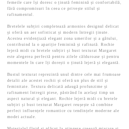
femeile care își doresc o ținută feminină și confortabilă,
fără compromisuri în ceea ce privește stilul și
rafinamentul.
Bretelele subțiri completează armonios designul delicat
și oferă un aer sofisticat și modern întregii ținute.
Acestea evidențiază elegant zona umerilor și a gâtului,
contribuind la o apariție feminină și rafinată. Rochie
lejeră midi cu bretele subțiri și bust texturat Margaret
este alegerea perfectă pentru zilele călduroase și pentru
momentele în care îți dorești o ținută lejeră și elegantă.
Bustul texturat reprezintă unul dintre cele mai frumoase
detalii ale acestei rochii și oferă un plus de stil și
feminitate. Textura delicată adaugă profunzime și
rafinament întregii piese, păstrând în același timp un
aspect natural și elegant. Rochie lejeră midi cu bretele
subțiri și bust texturat Margaret reușește să combine
perfect influențele romantice cu tendințele moderne ale
modei actuale.
Materialul fluid și plăcut la atingere creează mișcare și