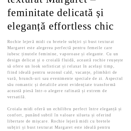
feminitate delicată și
eleganță effortless chic
Rochie lejeră midi cu bretele subțiri și bust texturat
Margaret este alegerea perfectă pentru femeile care
iubesc ținutele feminine, vaporoase și elegante. Cu un
design delicat și o croială fluidă, această rochie reușește
să ofere un look sofisticat și relaxat în același timp,
fiind ideală pentru sezonul cald, vacanțe, plimbări de
vară, brunch-uri sau evenimente speciale de zi. Aspectul
său romantic și detaliile atent evidențiate transformă
această piesă într-o alegere rafinată și extrem de
versatilă.
Croiala midi oferă un echilibru perfect între eleganță și
confort, punând subtil în valoare silueta și oferind
libertate de mișcare. Rochie lejeră midi cu bretele
subțiri și bust texturat Margaret este ideală pentru