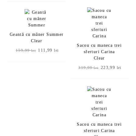
fost:
111,99 lei.
159,99 lei.
Geantă cu mâner Summer
Clear
Sacou cu maneca trei
Prețul
Prețul
111,99
159,99
lei
lei
sferturi Carina
inițial
curent
Clear
a
este:
Prețul
Prețul
223,99
319,99
lei
lei
fost:
111,99 lei.
inițial
curent
159,99 lei.
a
este:
fost:
223,99
319,99 lei.
Sacou cu maneca trei
sferturi Carina