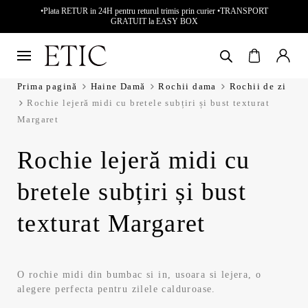
•Plata RETUR in 24H pentru returul trimis prin curier •TRANSPORT
GRATUIT la EASY BOX
Prima pagină
Haine Damă
Rochii dama
Rochii de zi
Rochie lejeră midi cu bretele subțiri și bust texturat
Margaret
Rochie lejeră midi cu
bretele subțiri și bust
texturat Margaret
O rochie midi din bumbac si in, usoara si lejera, o
alegere perfecta pentru zilele calduroase.