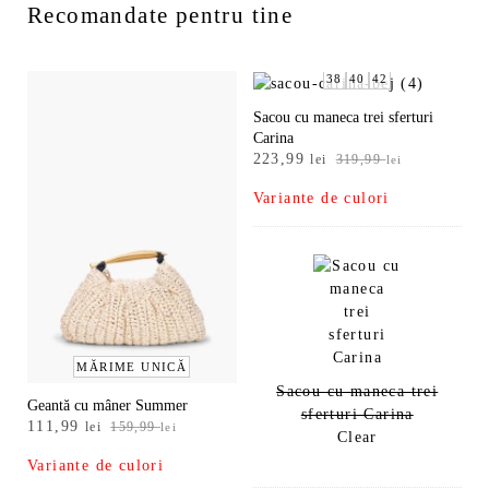
Recomandate pentru tine
38
40
42
Sacou cu maneca trei sferturi
Carina
Prețul
Prețul
223,99
lei
319,99
lei
inițial
curent
Variante de culori
a
este:
fost:
223,99 lei.
319,99 lei.
MĂRIME UNICĂ
Sacou cu maneca trei
Geantă cu mâner Summer
sferturi Carina
Prețul
Prețul
111,99
lei
159,99
lei
Clear
inițial
curent
Variante de culori
a
este: