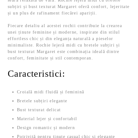
seară relaxată de vară. Rochie lejeră midi cu bretele
subțiri și bust texturat Margaret oferă confort, lejeritate
și un plus de rafinament fiecărei apariții.
Fiecare detaliu al acestei rochii contribuie la crearea
unei ținute feminine și moderne, inspirate din stilul
effortless chic și din eleganța naturală a pieselor
minimaliste. Rochie lejeră midi cu bretele subțiri și
bust texturat Margaret este combinația ideală dintre
confort, feminitate și stil contemporan.
Caracteristici:
Croială midi fluidă și feminină
Bretele subțiri elegante
Bust texturat delicat
Material lejer și confortabil
Design romantic și modern
Potrivită pentru ținute casual chic și elegante