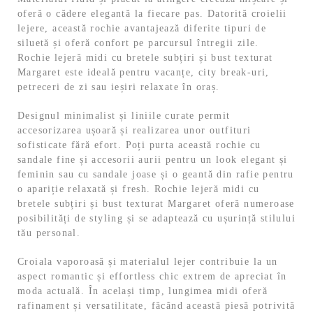
oferă o cădere elegantă la fiecare pas. Datorită croielii
lejere, această rochie avantajează diferite tipuri de
siluetă și oferă confort pe parcursul întregii zile.
Rochie lejeră midi cu bretele subțiri și bust texturat
Margaret este ideală pentru vacanțe, city break-uri,
petreceri de zi sau ieșiri relaxate în oraș.
Designul minimalist și liniile curate permit
accesorizarea ușoară și realizarea unor outfituri
sofisticate fără efort. Poți purta această rochie cu
sandale fine și accesorii aurii pentru un look elegant și
feminin sau cu sandale joase și o geantă din rafie pentru
o apariție relaxată și fresh. Rochie lejeră midi cu
bretele subțiri și bust texturat Margaret oferă numeroase
posibilități de styling și se adaptează cu ușurință stilului
tău personal.
Croiala vaporoasă și materialul lejer contribuie la un
aspect romantic și effortless chic extrem de apreciat în
moda actuală. În același timp, lungimea midi oferă
rafinament și versatilitate, făcând această piesă potrivită