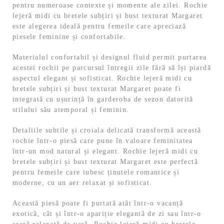
pentru numeroase contexte și momente ale zilei. Rochie
lejeră midi cu bretele subțiri și bust texturat Margaret
este alegerea ideală pentru femeile care apreciază
piesele feminine și confortabile.
Materialul confortabil și designul fluid permit purtarea
acestei rochii pe parcursul întregii zile fără să își piardă
aspectul elegant și sofisticat. Rochie lejeră midi cu
bretele subțiri și bust texturat Margaret poate fi
integrată cu ușurință în garderoba de sezon datorită
stilului său atemporal și feminin.
Detaliile subtile și croiala delicată transformă această
rochie într-o piesă care pune în valoare feminitatea
într-un mod natural și elegant. Rochie lejeră midi cu
bretele subțiri și bust texturat Margaret este perfectă
pentru femeile care iubesc ținutele romantice și
moderne, cu un aer relaxat și sofisticat.
Această piesă poate fi purtată atât într-o vacanță
exotică, cât și într-o apariție elegantă de zi sau într-o