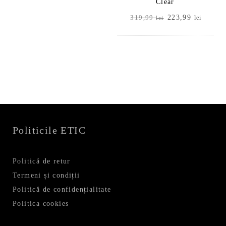
Clear
Prețul
Prețul
223,99
319,99
lei
lei
inițial
curent
a
este:
fost:
223,99
319,99 lei.
Politicile ETIC
Politică de retur
Termeni și condiții
Politică de confidențialitate
Politica cookies