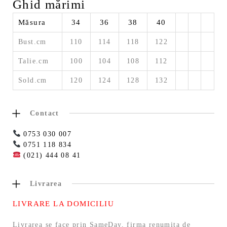
Ghid mărimi
Măsura
34
36
38
40
Bust.cm
110
114
118
122
Talie.cm
100
104
108
112
Sold.cm
120
124
128
132
Contact
0753 030 007
0751 118 834
(021) 444 08 41
Livrarea
LIVRARE LA DOMICILIU
Livrarea se face prin SameDay, firma renumita de