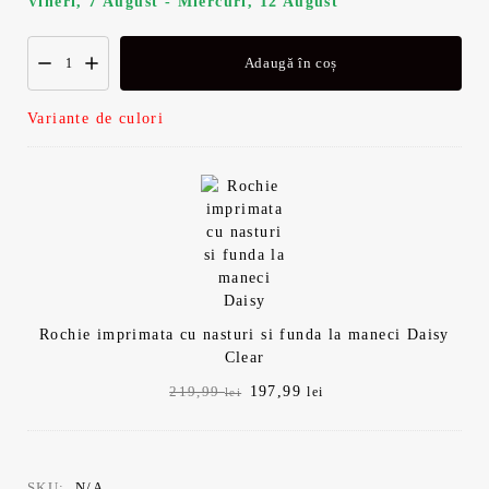
Vineri, 7 August - Miercuri, 12 August
Adaugă în coș
Variante de culori
Rochie imprimata cu nasturi si funda la maneci Daisy
Clear
Prețul
Prețul
197,99
219,99
lei
lei
inițial
curent
a
este:
fost:
197,99 lei.
219,99 lei.
SKU:
N/A