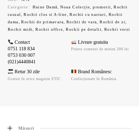
Categorie:
Haine Damă
,
Noua Colecție
,
promotii
,
Rochii
casual
,
Rochii clos si A-line
,
Rochii cu nasturi
,
Rochii
dama
,
Rochii de primavara
,
Rochii de vara
,
Rochii de zi
,
Rochii midi
,
Rochii office
,
Rochii pe detalii
,
Rochii verzi
Contact
Livrare gratuita
0751 118 834
Pentru comenzi de minim 200 lei
0753 030 007
(021)4440841
Retur 30 zile
Brand Românesc
Gratuit în orice magazin ETIC
Confecționate în România
Măsuri