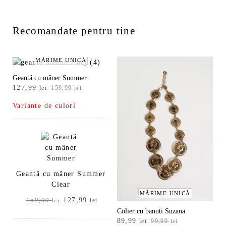
Recomandate pentru tine
MĂRIME UNICĂ
Geantă cu mâner Summer
Prețul
Prețul
127,99
lei
159,99
lei
inițial
curent
Variante de culori
a
este:
fost:
127,99 lei.
159,99 lei.
Geantă cu mâner Summer
Clear
MĂRIME UNICĂ
Prețul
Prețul
127,99
159,99
lei
lei
inițial
curent
Colier cu banuti Suzana
Prețul
Prețul
89,99
a
este:
lei
99,99
lei