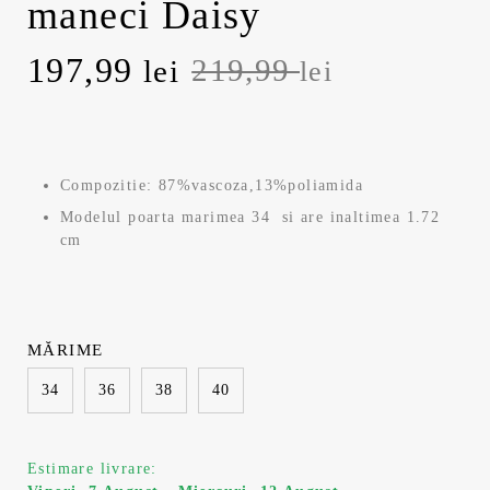
maneci Daisy
Prețul
Prețul
197,99
219,99
lei
lei
inițial
curent
a
este:
Compozitie: 87%vascoza,13%poliamida
fost:
197,99 lei.
Modelul poarta marimea 34 si are inaltimea 1.72
cm
219,99 lei.
MĂRIME
34
36
38
40
Estimare livrare: