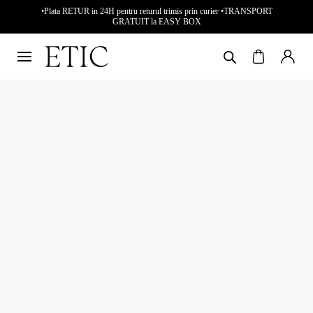
•Plata RETUR in 24H pentru returul trimis prin curier •TRANSPORT
GRATUIT la EASY BOX