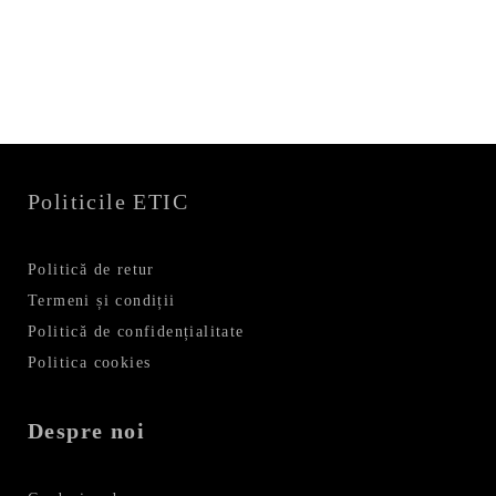
inițial
curent
fost:
127,99 lei.
a
este:
159,99 lei.
fost:
89,99 lei.
99,99 lei.
Politicile ETIC
Politică de retur
Termeni și condiții
Politică de confidențialitate
Politica cookies
Despre noi