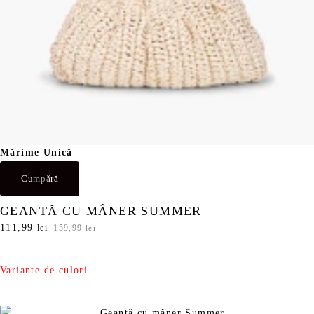
Mărime Unică
Cumpără
GEANTĂ CU MÂNER SUMMER
P
111,99
P
lei
159,99
lei
r
r
e
e
ț
ț
Variante de culori
u
u
l
l
i
c