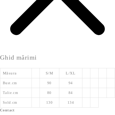
Ghid mărimi
Măsura
S/M
L/XL
Bust.cm
90
94
Talie.cm
80
84
Sold.cm
130
134
Contact