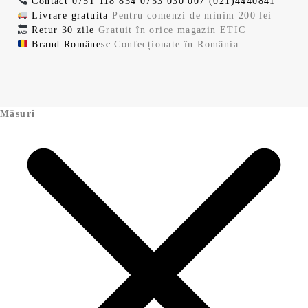
Contact
0751 118 834
0753 030 007
(021)4440841
Livrare gratuita
Pentru comenzi de minim 200 lei
Retur 30 zile
Gratuit în orice magazin ETIC
Brand Românesc
Confecționate în România
Măsuri