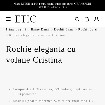
•Plata RETUR in 24H pentru returul trimis prin curier •TRANSPORT
GRATUIT la EASY BOX
Prima pagină
Haine Damă
Rochii dama
Rochii de zi
Rochie eleganta cu volane Cristina
Rochie eleganta cu
volane Cristina
Compozitie:45%vascoza,55%matase; captuseala-
100%poliester
Modelul poarta marimea S/M si are inaltimea 1.72