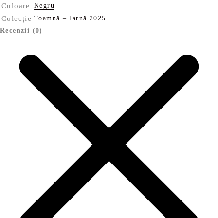
Culoare
Negru
Colecție
Toamnă – Iarnă 2025
Recenzii (0)