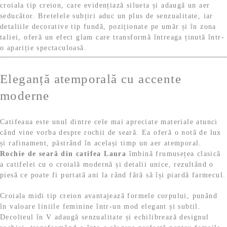
croiala tip creion, care evidențiază silueta și adaugă un aer
seducător. Bretelele subțiri aduc un plus de senzualitate, iar
detaliile decorative tip fundă, poziționate pe umăr și în zona
taliei, oferă un efect glam care transformă întreaga ținută într-
o apariție spectaculoasă.
Eleganță atemporală cu accente
moderne
Catifeaua este unul dintre cele mai apreciate materiale atunci
când vine vorba despre rochii de seară. Ea oferă o notă de lux
și rafinament, păstrând în același timp un aer atemporal.
Rochie de seară din catifea Laura
îmbină frumusețea clasică
a catifelei cu o croială modernă și detalii unice, rezultând o
piesă ce poate fi purtată ani la rând fără să își piardă farmecul.
Croiala midi tip creion avantajează formele corpului, punând
în valoare liniile feminine într-un mod elegant și subtil.
Decolteul în V adaugă senzualitate și echilibrează designul