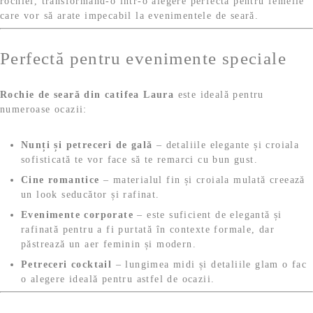
rochiei, transformând-o într-o alegere perfectă pentru femeile
care vor să arate impecabil la evenimentele de seară.
Perfectă pentru evenimente speciale
Rochie de seară din catifea Laura
este ideală pentru
numeroase ocazii:
Nunți și petreceri de gală
– detaliile elegante și croiala
sofisticată te vor face să te remarci cu bun gust.
Cine romantice
– materialul fin și croiala mulată creează
un look seducător și rafinat.
Evenimente corporate
– este suficient de elegantă și
rafinată pentru a fi purtată în contexte formale, dar
păstrează un aer feminin și modern.
Petreceri cocktail
– lungimea midi și detaliile glam o fac
o alegere ideală pentru astfel de ocazii.