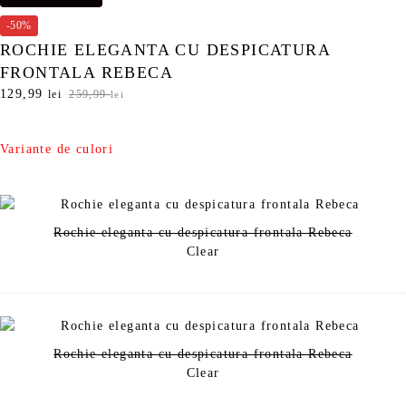
-50%
ROCHIE ELEGANTA CU DESPICATURA
FRONTALA REBECA
P
129,99
P
lei
259,99
lei
r
r
e
e
ț
ț
Variante de culori
u
u
l
l
i
c
n
u
Rochie eleganta cu despicatura frontala Rebeca
i
r
Clear
ț
e
i
n
a
t
l
e
a
s
f
t
Rochie eleganta cu despicatura frontala Rebeca
o
e
Clear
s
:
t
1