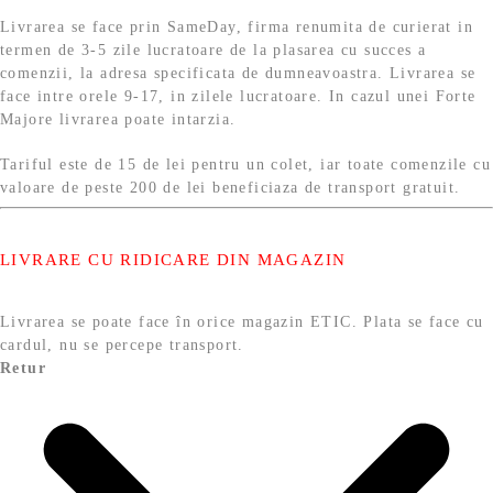
Livrarea se face prin SameDay, firma renumita de curierat in
termen de 3-5 zile lucratoare de la plasarea cu succes a
comenzii, la adresa specificata de dumneavoastra. Livrarea se
face intre orele 9-17, in zilele lucratoare. In cazul unei Forte
Majore livrarea poate intarzia.
Tariful este de 15 de lei pentru un colet, iar toate comenzile cu
valoare de peste 200 de lei beneficiaza de transport gratuit.
LIVRARE CU RIDICARE DIN MAGAZIN
Livrarea se poate face în orice magazin ETIC. Plata se face cu
cardul, nu se percepe transport.
Retur