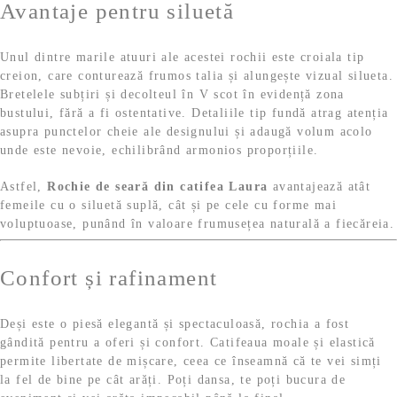
Avantaje pentru siluetă
Unul dintre marile atuuri ale acestei rochii este croiala tip
creion, care conturează frumos talia și alungește vizual silueta.
Bretelele subțiri și decolteul în V scot în evidență zona
bustului, fără a fi ostentative. Detaliile tip fundă atrag atenția
asupra punctelor cheie ale designului și adaugă volum acolo
unde este nevoie, echilibrând armonios proporțiile.
Astfel,
Rochie de seară din catifea Laura
avantajează atât
femeile cu o siluetă suplă, cât și pe cele cu forme mai
voluptuoase, punând în valoare frumusețea naturală a fiecăreia.
Confort și rafinament
Deși este o piesă elegantă și spectaculoasă, rochia a fost
gândită pentru a oferi și confort. Catifeaua moale și elastică
permite libertate de mișcare, ceea ce înseamnă că te vei simți
la fel de bine pe cât arăți. Poți dansa, te poți bucura de