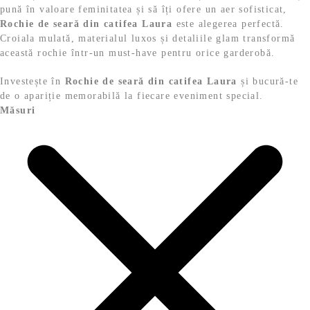
pună în valoare feminitatea și să îți ofere un aer sofisticat,
Rochie de seară din catifea Laura
este alegerea perfectă.
Croiala mulată, materialul luxos și detaliile glam transformă
această rochie într-un must-have pentru orice garderobă.
Investește în
Rochie de seară din catifea Laura
și bucură-te
de o apariție memorabilă la fiecare eveniment special.
Măsuri