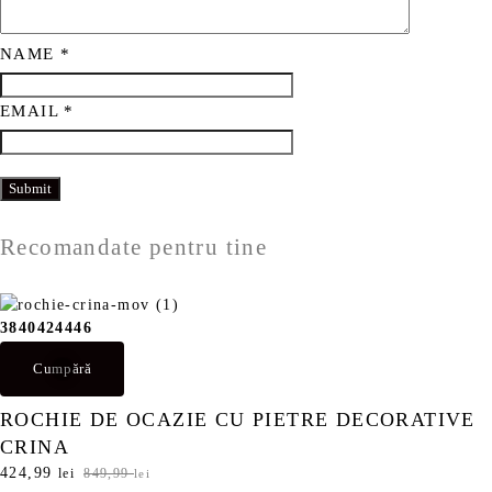
NAME
*
EMAIL
*
Recomandate pentru tine
38
40
42
44
46
Cumpără
ROCHIE DE OCAZIE CU PIETRE DECORATIVE
CRINA
P
424,99
P
lei
849,99
lei