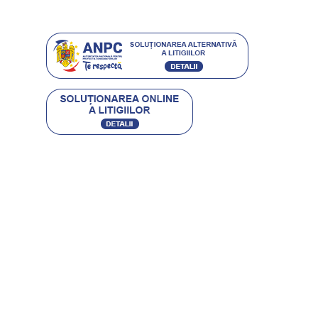
Protecția consumatorilor
Contact
CARACTERO STIL SRL
RO 16504250 • J40/9475/2004
BUCURESTI, SECTOR 4, SOS. GIURGIULUI 63-65
office@etic.ro
0753 030 007 / 0751 118 834
(021) 444 08 41
Program Call-Center: