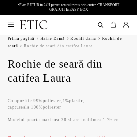
•Plata RETUR in 24H pentru returul trimis prin curier •TRANSPORT
GRATUIT la EASY BOX
Prima pagină
Haine Damă
Rochii dama
Rochii de
seară
Rochie de seară din catifea Laura
Rochie de seară din
catifea Laura
Compozitie:99%poliester,1%plastic;
captuseala:100%poliester
Modelul poarta marimea 38 si are inaltimea 1.79 cm.