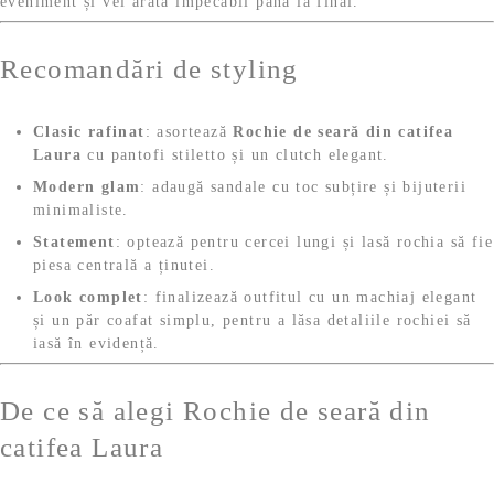
eveniment și vei arăta impecabil până la final.
Recomandări de styling
Clasic rafinat
: asortează
Rochie de seară din catifea
Laura
cu pantofi stiletto și un clutch elegant.
Modern glam
: adaugă sandale cu toc subțire și bijuterii
minimaliste.
Statement
: optează pentru cercei lungi și lasă rochia să fie
piesa centrală a ținutei.
Look complet
: finalizează outfitul cu un machiaj elegant
și un păr coafat simplu, pentru a lăsa detaliile rochiei să
iasă în evidență.
De ce să alegi Rochie de seară din
catifea Laura