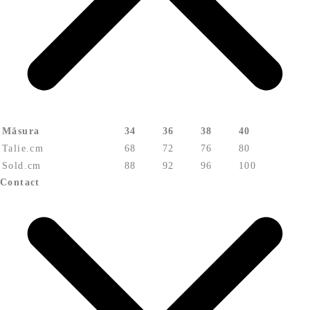
Măsura
34
36
38
40
Talie.cm
68
72
76
80
Sold.cm
88
92
96
100
Contact