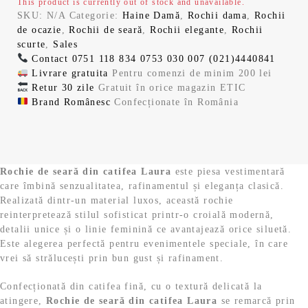
This product is currently out of stock and unavailable.
SKU:
N/A
Categorie:
Haine Damă
,
Rochii dama
,
Rochii
de ocazie
,
Rochii de seară
,
Rochii elegante
,
Rochii
scurte
,
Sales
Contact
0751 118 834
0753 030 007
(021)4440841
Livrare gratuita
Pentru comenzi de minim 200 lei
Retur 30 zile
Gratuit în orice magazin ETIC
Brand Românesc
Confecționate în România
Rochie de seară din catifea Laura
este piesa vestimentară
care îmbină senzualitatea, rafinamentul și eleganța clasică.
Realizată dintr-un material luxos, această rochie
reinterpretează stilul sofisticat printr-o croială modernă,
detalii unice și o linie feminină ce avantajează orice siluetă.
Este alegerea perfectă pentru evenimentele speciale, în care
vrei să strălucești prin bun gust și rafinament.
Confecționată din catifea fină, cu o textură delicată la
atingere,
Rochie de seară din catifea Laura
se remarcă prin