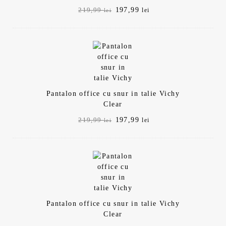
Prețul
Prețul
197,99
219,99
lei
lei
inițial
curent
a
este:
fost:
197,99 lei.
219,99 lei.
Pantalon office cu snur in talie Vichy
Clear
Prețul
Prețul
197,99
219,99
lei
lei
inițial
curent
a
este:
fost:
197,99 lei.
219,99 lei.
Pantalon office cu snur in talie Vichy
Clear