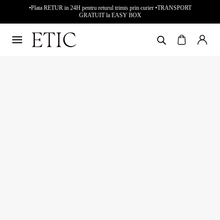
•Plata RETUR in 24H pentru returul trimis prin curier •TRANSPORT
GRATUIT la EASY BOX