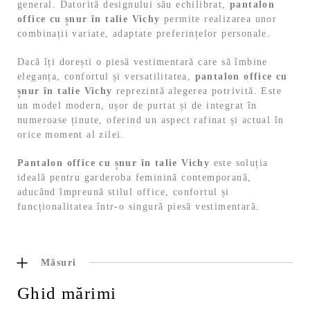
general. Datorită designului său echilibrat,
pantalon
office cu șnur în talie Vichy
permite realizarea unor
combinații variate, adaptate preferințelor personale.
Dacă îți dorești o piesă vestimentară care să îmbine
eleganța, confortul și versatilitatea,
pantalon office cu
șnur în talie Vichy
reprezintă alegerea potrivită. Este
un model modern, ușor de purtat și de integrat în
numeroase ținute, oferind un aspect rafinat și actual în
orice moment al zilei.
Pantalon office cu șnur în talie Vichy
este soluția
ideală pentru garderoba feminină contemporană,
aducând împreună stilul office, confortul și
funcționalitatea într-o singură piesă vestimentară.
Măsuri
Ghid mărimi