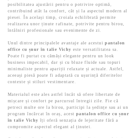
posibilitatea ajustării pentru o potrivire optimă,
contribuind atât la confort, cât și la aspectul modern al
piesei. În același timp, croiala echilibrată permite
realizarea unor ținute rafinate, potrivite pentru birou,
întâlniri profesionale sau evenimente de zi.
Unul dintre principalele avantaje ale acestui
pantalon
office cu șnur în talie Vichy
este versatilitatea sa.
Poate fi purtat cu cămăși elegante pentru un look
business impecabil, dar și cu bluze fluide sau topuri
minimaliste pentru apariții relaxate și actuale. Astfel,
aceeași piesă poate fi adaptată cu ușurință diferitelor
contexte și stiluri vestimentare.
Materialul este ales astfel încât să ofere libertate de
mișcare și confort pe parcursul întregii zile. Fie că
petreci multe ore la birou, participi la ședințe sau ai un
program încărcat în oraș, acest
pantalon office cu șnur
în talie Vichy
îți oferă senzația de lejeritate fără a
compromite aspectul elegant al ținutei.