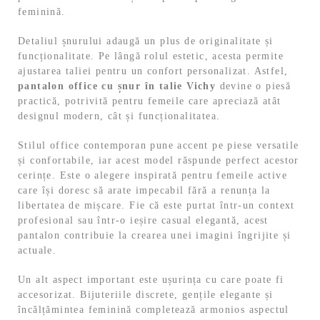
feminină.
Detaliul șnurului adaugă un plus de originalitate și
funcționalitate. Pe lângă rolul estetic, acesta permite
ajustarea taliei pentru un confort personalizat. Astfel,
pantalon office cu șnur în talie Vichy
devine o piesă
practică, potrivită pentru femeile care apreciază atât
designul modern, cât și funcționalitatea.
Stilul office contemporan pune accent pe piese versatile
și confortabile, iar acest model răspunde perfect acestor
cerințe. Este o alegere inspirată pentru femeile active
care își doresc să arate impecabil fără a renunța la
libertatea de mișcare. Fie că este purtat într-un context
profesional sau într-o ieșire casual elegantă, acest
pantalon contribuie la crearea unei imagini îngrijite și
actuale.
Un alt aspect important este ușurința cu care poate fi
accesorizat. Bijuteriile discrete, gențile elegante și
încălțămintea feminină completează armonios aspectul