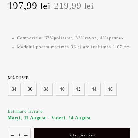
Prețul
Prețul
197,99
219,99
lei
lei
inițial
curent
a
este:
Compozitie: 63%poliester, 33%rayon, 4%spandex
fost:
197,99 lei.
Modelul poarta marimea 36 si are inaltimea 1.67 cm
219,99 lei.
MĂRIME
34
36
38
40
42
44
46
Estimare livrare:
Marți, 11 August - Vineri, 14 August
Adaugă în coș