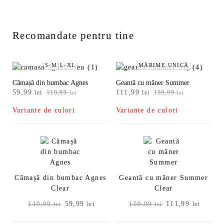
Recomandate pentru tine
S-M
L-XL
MĂRIME UNICĂ
Cămașă din bumbac Agnes
Geantă cu mâner Summer
Prețul
Prețul
Prețul
Prețul
59,99
111,99
lei
119,99
lei
159,99
lei
lei
inițial
curent
inițial
curent
Variante de culori
Variante de culori
a
este:
a
este:
fost:
59,99 lei.
fost:
111,99 lei.
119,99 lei.
159,99 lei.
Cămașă din bumbac Agnes
Geantă cu mâner Summer
Clear
Clear
Prețul
Prețul
Prețul
Prețul
59,99
111,99
119,99
lei
159,99
lei
lei
lei
inițial
curent
inițial
curent