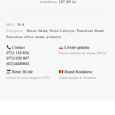
Prețul
Prețul
197,99
219,99
lei
lei
inițial
curent
a
este:
fost:
197,99 lei.
219,99 lei.
SKU:
N/A
Categorie:
Haine Damă
,
Noua Colecție
,
Pantaloni Damă
,
Pantaloni office damă
,
promotii
Contact
Livrare gratuita
0751 118 834
Pentru comenzi de minim 200 lei
0753 030 007
(021)4440841
Retur 30 zile
Brand Românesc
Gratuit în orice magazin ETIC
Confecționate în România