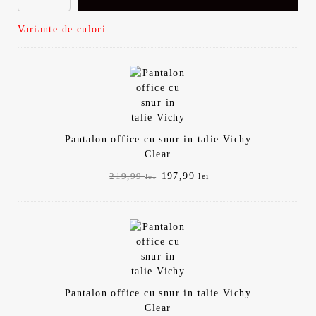
Variante de culori
Pantalon office cu snur in talie Vichy
Clear
Prețul
Prețul
197,99
219,99
lei
lei
inițial
curent
a
este:
fost:
197,99 lei.
219,99 lei.
Pantalon office cu snur in talie Vichy
Clear