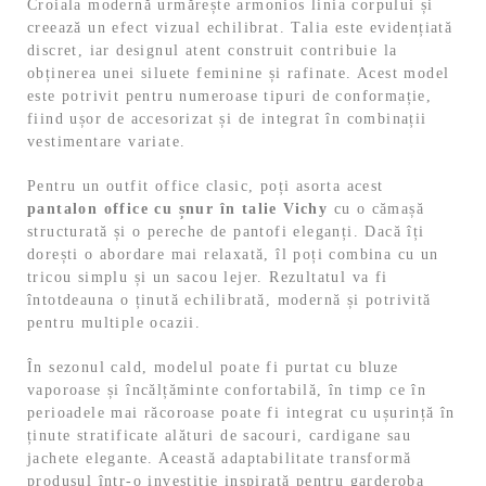
Croiala modernă urmărește armonios linia corpului și
creează un efect vizual echilibrat. Talia este evidențiată
discret, iar designul atent construit contribuie la
obținerea unei siluete feminine și rafinate. Acest model
este potrivit pentru numeroase tipuri de conformație,
fiind ușor de accesorizat și de integrat în combinații
vestimentare variate.
Pentru un outfit office clasic, poți asorta acest
pantalon office cu șnur în talie Vichy
cu o cămașă
structurată și o pereche de pantofi eleganți. Dacă îți
dorești o abordare mai relaxată, îl poți combina cu un
tricou simplu și un sacou lejer. Rezultatul va fi
întotdeauna o ținută echilibrată, modernă și potrivită
pentru multiple ocazii.
În sezonul cald, modelul poate fi purtat cu bluze
vaporoase și încălțăminte confortabilă, în timp ce în
perioadele mai răcoroase poate fi integrat cu ușurință în
ținute stratificate alături de sacouri, cardigane sau
jachete elegante. Această adaptabilitate transformă
produsul într-o investiție inspirată pentru garderoba