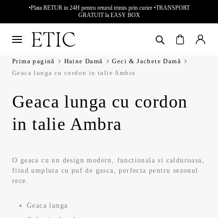
•Plata RETUR in 24H pentru returul trimis prin curier •TRANSPORT
GRATUIT la EASY BOX
Prima pagină
Haine Damă
Geci & Jachete Damă
Geaca lunga cu cordon in talie Ambra
Geaca lunga cu cordon
in talie Ambra
O geaca cu un design modern, functionala si calduroasa,
fiind umpluta cu puf de gasca, perfecta pentru sezonul
rece.
Geaca lunga