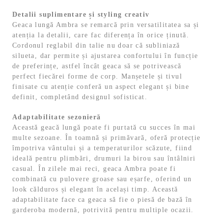
Detalii suplimentare și styling creativ
Geaca lungă Ambra se remarcă prin versatilitatea sa și
atenția la detalii, care fac diferența în orice ținută.
Cordonul reglabil din talie nu doar că subliniază
silueta, dar permite și ajustarea confortului în funcție
de preferințe, astfel încât geaca să se potrivească
perfect fiecărei forme de corp. Manșetele și tivul
finisate cu atenție conferă un aspect elegant și bine
definit, completând designul sofisticat.
Adaptabilitate sezonieră
Această geacă lungă poate fi purtată cu succes în mai
multe sezoane. În toamnă și primăvară, oferă protecție
împotriva vântului și a temperaturilor scăzute, fiind
ideală pentru plimbări, drumuri la birou sau întâlniri
casual. În zilele mai reci, geaca Ambra poate fi
combinată cu pulovere groase sau eșarfe, oferind un
look călduros și elegant în același timp. Această
adaptabilitate face ca geaca să fie o piesă de bază în
garderoba modernă, potrivită pentru multiple ocazii.