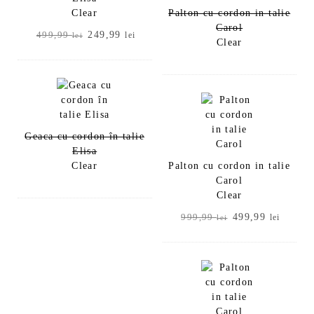
Clear
Palton cu cordon in talie
Carol
Prețul
Prețul
249,99
499,99
lei
lei
Clear
inițial
curent
a
este:
fost:
249,99 lei.
499,99 lei.
Geaca cu cordon în talie
Elisa
Clear
Palton cu cordon in talie
Carol
Clear
Prețul
Prețul
499,99
999,99
lei
lei
inițial
curent
a
este:
fost:
499,99
999,99 lei.