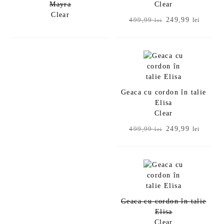
Mayra
Clear
Clear
Prețul
Prețul
249,99
499,99
lei
lei
inițial
curent
a
este:
fost:
249,99
499,99 lei.
Geaca cu cordon în talie
Elisa
Clear
Prețul
Prețul
249,99
499,99
lei
lei
inițial
curent
a
este:
fost:
249,99
499,99 lei.
Geaca cu cordon în talie
Elisa
Clear