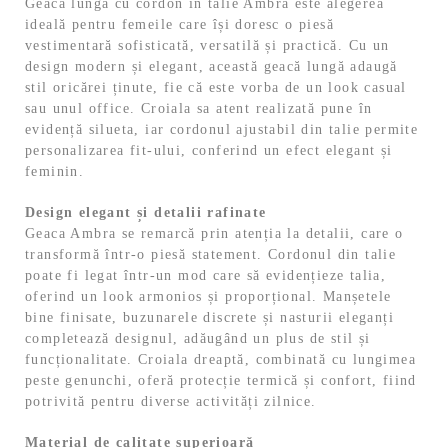
Geaca lungă cu cordon în talie Ambra este alegerea
ideală pentru femeile care își doresc o piesă
vestimentară sofisticată, versatilă și practică. Cu un
design modern și elegant, această geacă lungă adaugă
stil oricărei ținute, fie că este vorba de un look casual
sau unul office. Croiala sa atent realizată pune în
evidență silueta, iar cordonul ajustabil din talie permite
personalizarea fit-ului, conferind un efect elegant și
feminin.
Design elegant și detalii rafinate
Geaca Ambra se remarcă prin atenția la detalii, care o
transformă într-o piesă statement. Cordonul din talie
poate fi legat într-un mod care să evidențieze talia,
oferind un look armonios și proporțional. Manșetele
bine finisate, buzunarele discrete și nasturii eleganți
completează designul, adăugând un plus de stil și
funcționalitate. Croiala dreaptă, combinată cu lungimea
peste genunchi, oferă protecție termică și confort, fiind
potrivită pentru diverse activități zilnice.
Material de calitate superioară