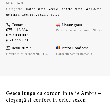
SKU:
N/A
Categorie:
Haine Damă
,
Geci & Jachete Damă
,
Geci damă
de iarnă
,
Geci lungi damă
,
Sales
Contact
Livrare gratuita
0751 118 834
Pentru comenzi de minim 200 lei
0753 030 007
(021)4440841
Retur 30 zile
Brand Românesc
Gratuit în orice magazin ETIC
Confecționate în România
Geaca lunga cu cordon in talie Ambra –
eleganță și confort în orice sezon