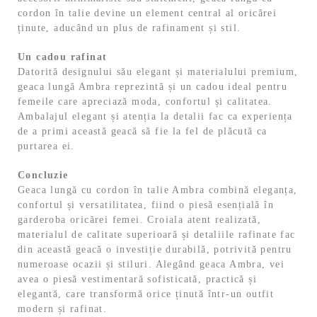
cordon în talie devine un element central al oricărei
ținute, aducând un plus de rafinament și stil.
Un cadou rafinat
Datorită designului său elegant și materialului premium,
geaca lungă Ambra reprezintă și un cadou ideal pentru
femeile care apreciază moda, confortul și calitatea.
Ambalajul elegant și atenția la detalii fac ca experiența
de a primi această geacă să fie la fel de plăcută ca
purtarea ei.
Concluzie
Geaca lungă cu cordon în talie Ambra combină eleganța,
confortul și versatilitatea, fiind o piesă esențială în
garderoba oricărei femei. Croiala atent realizată,
materialul de calitate superioară și detaliile rafinate fac
din această geacă o investiție durabilă, potrivită pentru
numeroase ocazii și stiluri. Alegând geaca Ambra, vei
avea o piesă vestimentară sofisticată, practică și
elegantă, care transformă orice ținută într-un outfit
modern și rafinat.