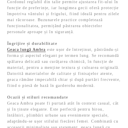
Cordonul reglabil din talie permite ajustarea fit-ului în
funcție de preferințe, iar lungimea gecii oferă protecție
împotriva vântului și frigului, fiind ideală pentru zilele
mai răcoroase. Buzunarele practice completează
funcționalitatea, permițând păstrarea obiectelor
personale aproape și în siguranță.
Îngrijire și durabilitate
Geaca lungă Ambra
este ușor de întreținut, păstrându-și
forma și aspectul elegant pe termen lung. Se recomandă
spălarea delicată sau curățarea chimică, în funcție de
material, pentru a menține textura și culoarea originală.
Datorită materialelor de calitate și finisajelor atente,
geaca rămâne impecabilă chiar și după purtări frecvente,
fiind o piesă de bază în garderoba modernă.
Ocazii și stiluri recomandate
Geaca Ambra poate fi purtată atât în context casual, cât
și în ținute elegante. Este perfectă pentru birou,
întâlniri, plimbări urbane sau evenimente speciale,
adaptându-se ușor stilului fiecărei femei. Combinată cu
accesorii minimaliste sau statement, geaca lungă cu