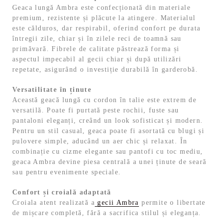
Geaca lungă Ambra este confecționată din materiale
premium, rezistente și plăcute la atingere. Materialul
este călduros, dar respirabil, oferind confort pe durata
întregii zile, chiar și în zilele reci de toamnă sau
primăvară. Fibrele de calitate păstrează forma și
aspectul impecabil al gecii chiar și după utilizări
repetate, asigurând o investiție durabilă în garderobă.
Versatilitate în ținute
Această geacă lungă cu cordon în talie este extrem de
versatilă. Poate fi purtată peste rochii, fuste sau
pantaloni eleganți, creând un look sofisticat și modern.
Pentru un stil casual, geaca poate fi asortată cu blugi și
pulovere simple, aducând un aer chic și relaxat. În
combinație cu cizme elegante sau pantofi cu toc mediu,
geaca Ambra devine piesa centrală a unei ținute de seară
sau pentru evenimente speciale.
Confort și croială adaptată
Croiala atent realizată a
gecii Ambra
permite o libertate
de mișcare completă, fără a sacrifica stilul și eleganța.