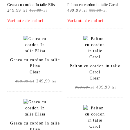
Geaca cu cordon în talie Elisa
Palton cu cordon in talie Carol
Prețul
Prețul
Prețul
Prețul
249,99
499,99
lei
499,99
lei
999,99
lei
lei
inițial
curent
inițial
curent
Variante de culori
Variante de culori
a
este:
a
este:
fost:
249,99 lei.
fost:
499,99 lei.
499,99 lei.
999,99 lei.
Geaca cu cordon în talie
Elisa
Palton cu cordon in talie
Clear
Carol
Clear
Prețul
Prețul
249,99
499,99
lei
lei
inițial
curent
Prețul
Prețul
499,99
999,99
lei
lei
a
este:
inițial
curent
fost:
249,99 lei.
a
este:
499,99 lei.
fost:
499,99
999,99 lei.
Geaca cu cordon în talie
Elisa