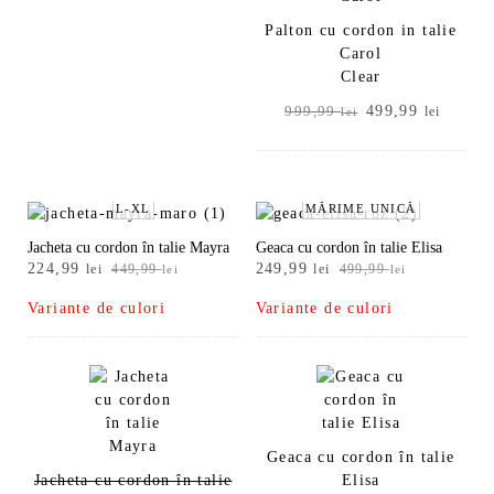
Palton cu cordon in talie
Carol
Clear
Prețul
Prețul
499,99
999,99
lei
lei
inițial
curent
a
este:
fost:
499,99
999,99 lei.
L-XL
MĂRIME UNICĂ
Jacheta cu cordon în talie Mayra
Geaca cu cordon în talie Elisa
Prețul
Prețul
Prețul
Prețul
224,99
249,99
lei
449,99
lei
499,99
lei
lei
inițial
curent
inițial
curent
Variante de culori
Variante de culori
a
este:
a
este:
fost:
224,99 lei.
fost:
249,99 lei.
449,99 lei.
499,99 lei.
Geaca cu cordon în talie
Jacheta cu cordon în talie
Elisa