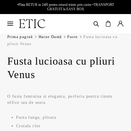
•Plata RETUR in 24H pentru returul trimis prin curier •TRANSPORT
GRATUIT la EASY BOX
Prima pagină
Haine Damă
Fuste
Fusta lucioasa cu
pliuri Venus
Fusta lucioasa cu pliuri
Venus
O fusta feminina si eleganta, perfecta pentru tinute
office sau de seara.
Fusta lunga, plisata
Croiala clos