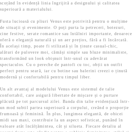
scoțând în evidență linia îngrijită a designului și calitatea
superioară a materialului.
Fusta lucioasă cu pliuri Venus este potrivită pentru o mulțime
de situații și evenimente. O poți purta la petreceri, botezuri,
cine festive, serate romantice sau întâlniri importante, deoarece
oferă o eleganță naturală și un aer prețios, fără a fi încărcată.
În același timp, poate fi stilizată și în ținute casual-chic,
alături de pulovere moi, cămăși simple sau bluze minimaliste,
transformând un look obișnuit într-unul cu adevărat
spectaculos. Cu o pereche de pantofi cu toc, obții un outfit
perfect pentru seară, iar cu botine sau balerini creezi o ținută
modernă și confortabilă pentru timpul liber.
Un alt avantaj al modelului Venus este sistemul de talie
confortabil, care asigură libertate de mișcare și o purtare
plăcută pe tot parcursul zilei. Banda din talie evidențiază într-
un mod subtil partea superioară a corpului, creând o proporție
frumoasă și feminină. În plus, lungimea elegantă, de obicei
midi sau maxi, contribuie la un aspect sofisticat, punând în
valoare atât încălțămintea, cât și silueta. Fiecare detaliu al