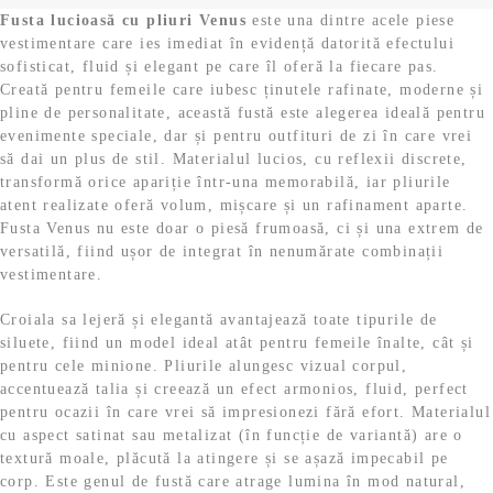
Fusta lucioasă cu pliuri Venus
este una dintre acele piese
vestimentare care ies imediat în evidență datorită efectului
sofisticat, fluid și elegant pe care îl oferă la fiecare pas.
Creată pentru femeile care iubesc ținutele rafinate, moderne și
pline de personalitate, această fustă este alegerea ideală pentru
evenimente speciale, dar și pentru outfituri de zi în care vrei
să dai un plus de stil. Materialul lucios, cu reflexii discrete,
transformă orice apariție într-una memorabilă, iar pliurile
atent realizate oferă volum, mișcare și un rafinament aparte.
Fusta Venus nu este doar o piesă frumoasă, ci și una extrem de
versatilă, fiind ușor de integrat în nenumărate combinații
vestimentare.
Croiala sa lejeră și elegantă avantajează toate tipurile de
siluete, fiind un model ideal atât pentru femeile înalte, cât și
pentru cele minione. Pliurile alungesc vizual corpul,
accentuează talia și creează un efect armonios, fluid, perfect
pentru ocazii în care vrei să impresionezi fără efort. Materialul
cu aspect satinat sau metalizat (în funcție de variantă) are o
textură moale, plăcută la atingere și se așază impecabil pe
corp. Este genul de fustă care atrage lumina în mod natural,