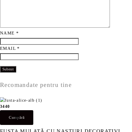
NAME
*
EMAIL
*
Recomandate pentru tine
34
40
Cumpără
FUSTA MULATĂ CU NASTURI DECORATIVI