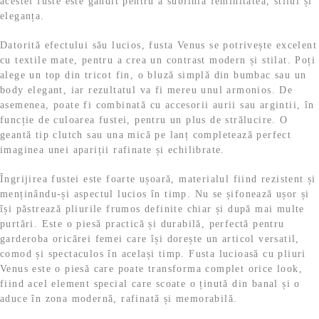
acestei fuste este gândit pentru a sublinia feminitatea, stilul și
eleganța.
Datorită efectului său lucios, fusta Venus se potrivește excelent
cu textile mate, pentru a crea un contrast modern și stilat. Poți
alege un top din tricot fin, o bluză simplă din bumbac sau un
body elegant, iar rezultatul va fi mereu unul armonios. De
asemenea, poate fi combinată cu accesorii aurii sau argintii, în
funcție de culoarea fustei, pentru un plus de strălucire. O
geantă tip clutch sau una mică pe lanț completează perfect
imaginea unei apariții rafinate și echilibrate.
Îngrijirea fustei este foarte ușoară, materialul fiind rezistent și
menținându-și aspectul lucios în timp. Nu se șifonează ușor și
își păstrează pliurile frumos definite chiar și după mai multe
purtări. Este o piesă practică și durabilă, perfectă pentru
garderoba oricărei femei care își dorește un articol versatil,
comod și spectaculos în același timp. Fusta lucioasă cu pliuri
Venus este o piesă care poate transforma complet orice look,
fiind acel element special care scoate o ținută din banal și o
aduce în zona modernă, rafinată și memorabilă.