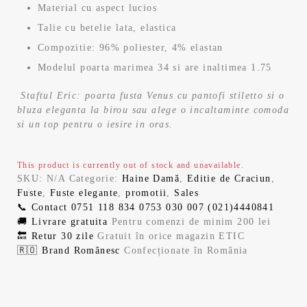
Material cu aspect lucios
Talie cu betelie lata, elastica
Compozitie: 96% poliester, 4% elastan
Modelul poarta marimea 34 si are inaltimea 1.75
Staftul Eric: poarta fusta Venus cu pantofi stiletto si o
bluza eleganta la birou sau alege o incaltaminte comoda
si un top pentru o iesire in oras.
This product is currently out of stock and unavailable.
SKU:
N/A
Categorie:
Haine Damă
,
Editie de Craciun
,
Fuste
,
Fuste elegante
,
promotii
,
Sales
📞 Contact
0751 118 834
0753 030 007
(021)4440841
🚚 Livrare gratuita
Pentru comenzi de minim 200 lei
🔙 Retur 30 zile
Gratuit în orice magazin ETIC
🇷🇴 Brand Românesc
Confecționate în România