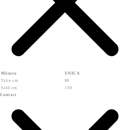
Măsura
UNICA
Talie.cm
80
Sold.cm
130
Contact