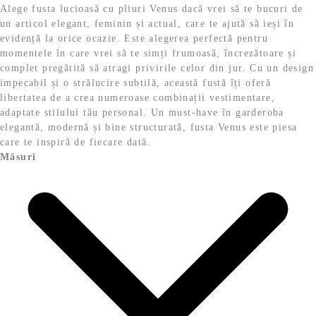
Alege fusta lucioasă cu pliuri Venus dacă vrei să te bucuri de
un articol elegant, feminin și actual, care te ajută să ieși în
evidență la orice ocazie. Este alegerea perfectă pentru
momentele în care vrei să te simți frumoasă, încrezătoare și
complet pregătită să atragi privirile celor din jur. Cu un design
impecabil și o strălucire subtilă, această fustă îți oferă
libertatea de a crea numeroase combinații vestimentare,
adaptate stilului tău personal. Un must-have în garderoba
elegantă, modernă și bine structurată, fusta Venus este piesa
care te inspiră de fiecare dată.
Măsuri