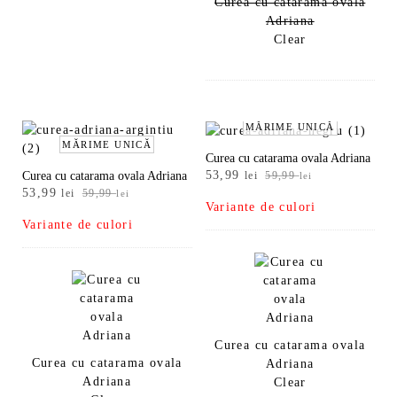
Curea cu catarama ovala
Adriana
Clear
MĂRIME UNICĂ
MĂRIME UNICĂ
Curea cu catarama ovala Adriana
Prețul
Prețul
53,99
Curea cu catarama ovala Adriana
lei
59,99
lei
Prețul
Prețul
inițial
curent
53,99
lei
59,99
lei
Variante de culori
inițial
curent
a
este:
Variante de culori
a
este:
fost:
53,99 lei.
fost:
53,99 lei.
59,99 lei.
59,99 lei.
Curea cu catarama ovala
Curea cu catarama ovala
Adriana
Adriana
Clear