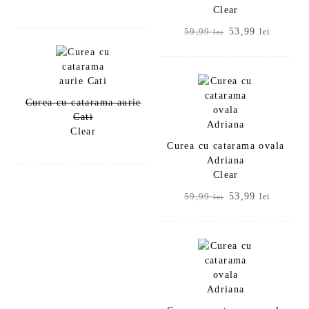
Clear
Prețul
Prețul
53,99
59,99
lei
lei
inițial
curent
a
este:
fost:
53,99 le
59,99 lei.
Curea cu catarama aurie
Cati
Clear
Curea cu catarama ovala
Adriana
Clear
Prețul
Prețul
53,99
59,99
lei
lei
inițial
curent
a
este:
fost:
53,99 le
59,99 lei.