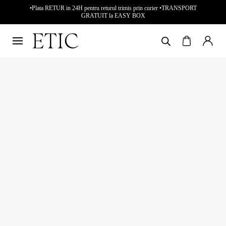
•Plata RETUR in 24H pentru returul trimis prin curier •TRANSPORT
GRATUIT la EASY BOX