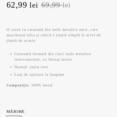
Prețul
Prețul
62,99
69,99
lei
lei
inițial
curent
a
este:
O curea cu cataramă din inele metalice aurii, care
marchează talia și ridică o ținută simplă la nivel de
fost:
62,99 lei.
ținută de ocazie.
69,99 lei.
Cataramă formată din cinci inele metalice
interconectate, cu finisaj lucios
Nuanță: auriu rose
Lanț de ajustare la lungime
Compoziție:
100% metal.
MĂRIME