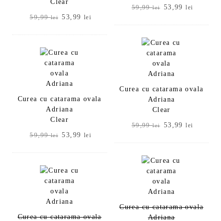
Clear
Prețul
Prețul
53,99
59,99
lei
lei
Prețul
Prețul
53,99
inițial
curent
59,99
lei
lei
inițial
curent
a
este:
a
este:
fost:
53,99 le
fost:
53,99 lei.
59,99 lei.
59,99 lei.
Curea cu catarama ovala
Curea cu catarama ovala
Adriana
Adriana
Clear
Clear
Prețul
Prețul
53,99
59,99
lei
lei
Prețul
Prețul
53,99
inițial
curent
59,99
lei
lei
inițial
curent
a
este:
a
este:
fost:
53,99 le
fost:
53,99 lei.
59,99 lei.
59,99 lei.
Curea cu catarama ovala
Curea cu catarama ovala
Adriana