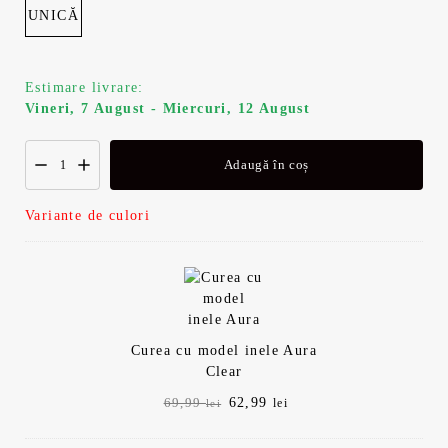
UNICĂ
Estimare livrare:
Vineri, 7 August - Miercuri, 12 August
Adaugă în coș
Variante de culori
Curea cu model inele Aura
Clear
Prețul
Prețul
62,99
69,99
lei
lei
inițial
curent
a
este: