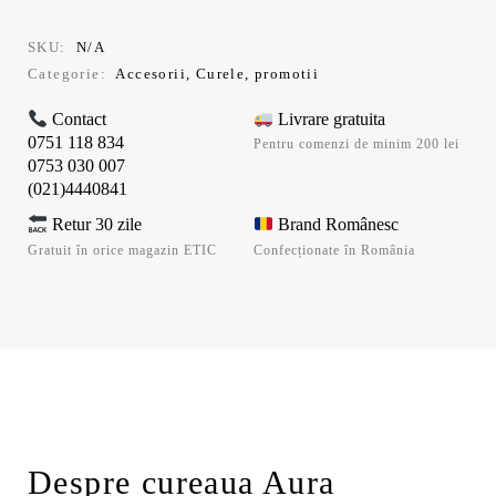
fost:
62,99 lei.
69,99 lei.
SKU:
N/A
Categorie:
Accesorii
,
Curele
,
promotii
Contact
Livrare gratuita
0751 118 834
Pentru comenzi de minim 200 lei
0753 030 007
(021)4440841
Retur 30 zile
Brand Românesc
Gratuit în orice magazin ETIC
Confecționate în România
Despre cureaua Aura