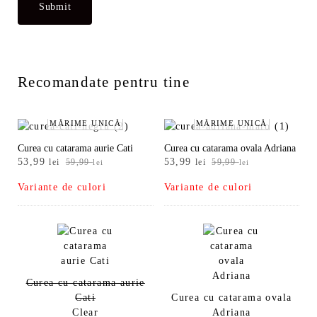
Recomandate pentru tine
MĂRIME UNICĂ
MĂRIME UNICĂ
Curea cu catarama aurie Cati
Curea cu catarama ovala Adriana
Prețul
Prețul
Prețul
Prețul
53,99
53,99
lei
59,99
lei
59,99
lei
lei
inițial
curent
inițial
curent
Variante de culori
Variante de culori
a
este:
a
este:
fost:
53,99 lei.
fost:
53,99 lei.
59,99 lei.
59,99 lei.
Curea cu catarama aurie
Cati
Curea cu catarama ovala
Clear
Adriana