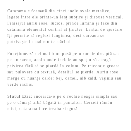
Catarama e formată din cinci inele ovale metalice,
legate între ele printr-un lanț subțire și dispuse vertical.
Finisajul auriu rose, lucios, prinde lumina și face din
cataramă elementul central al ținutei. Lanțul de ajustare
îți permite să reglezi lungimea, deci cureaua se
potrivește la mai multe mărimi.
Funcționează cel mai bine pusă pe o rochie dreaptă sau
pe un sacou, acolo unde inelele au spațiu să atragă
privirea fără să se piardă în volum. Pe tricotaje groase
sau pulovere cu textură, detaliul se pierde. Auriu rose
merge cu nuanțe calde: bej, camel, alb cald, vișiniu sau
verde închis.
Sfatul Etic:
încearcă-o pe o rochie neagră simplă sau
pe o cămașă albă băgată în pantalon. Cerceii rămân
mici, catarama face treaba singură.