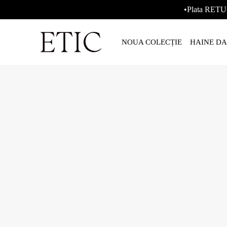
•Plata RETU
NOUA COLECȚIE
HAINE D