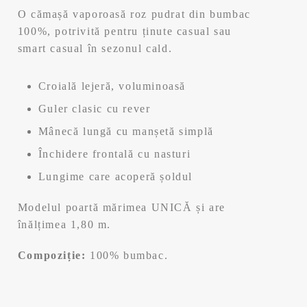
a
este:
O cămașă vaporoasă roz pudrat din bumbac
fost:
103,99 lei.
100%, potrivită pentru ținute casual sau
smart casual în sezonul cald.
129,99 lei.
Croială lejeră, voluminoasă
Guler clasic cu rever
Mânecă lungă cu manșetă simplă
Închidere frontală cu nasturi
Lungime care acoperă șoldul
Modelul poartă mărimea UNICĂ și are
înălțimea 1,80 m.
Compoziție:
100% bumbac.