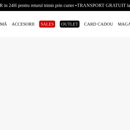
R in 24H pentru returul trimis prin curier •TRANSPORT GRATUIT
AMĂ
ACCESORII
SALES
OUTLET
CARD CADOU
MAGA