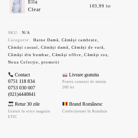
Ella
inițial
Prețul
103,99
lei
Clear
a
curent
fost:
este:
129,99 lei.
103,99 lei.
SKU:
N/A
Categorie:
Haine Damă
,
Cămăși cambrate
,
Cămăși casual
,
Cămăși damă
,
Cămăși de vară
,
Cămăși din bumbac
,
Cămăși office
,
Cămăși roz
,
Noua Colecție
,
promotii
Contact
Livrare gratuita
0751 118 834
Pentru comenzi de minim
0753 030 007
200 lei
(021)4440841
Retur 30 zile
Brand Românesc
Gratuit în orice magazin
Confecționate în România
ETIC