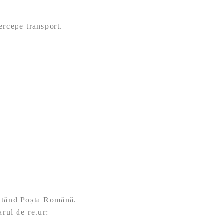
ercepe transport.
eptând Poșta Română.
arul de retur: