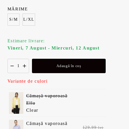
MĂRIME
S/M
L/XL
Estimare livrare:
Vineri, 7 August - Miercuri, 12 August
Adaugă în coș
Variante de culori
Cămașă vaporoasă
Ella
Clear
Cămașă vaporoasă
Prețul
129,99
lei