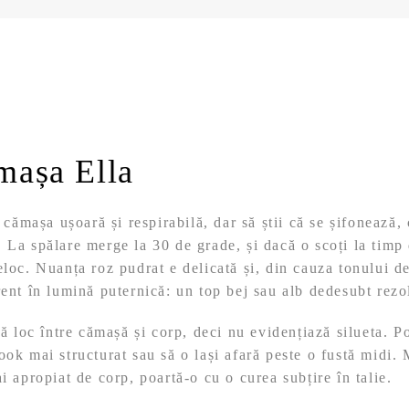
mașa Ella
ămașa ușoară și respirabilă, dar să știi că se șifonează,
 La spălare merge la 30 de grade, și dacă o scoți la timp
eloc. Nuanța roz pudrat e delicată și, din cauza tonului de
rent în lumină puternică: un top bej sau alb dedesubt rezo
să loc între cămașă și corp, deci nu evidențiază silueta. Po
ook mai structurat sau să o lași afară peste o fustă midi.
i apropiat de corp, poartă-o cu o curea subțire în talie.