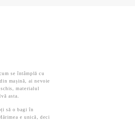
 cum se întâmplă cu
 din mașină, ai nevoie
schis, materialul
lvă asta.
ți să o bagi în
 Mărimea e unică, deci