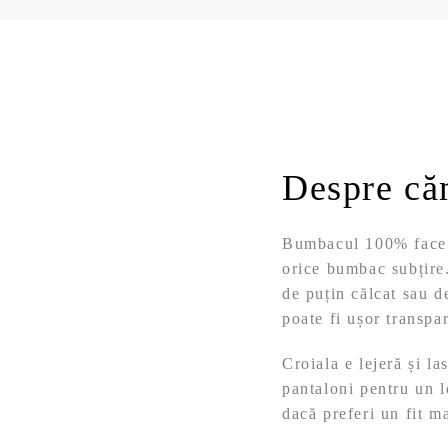
Despre că
Bumbacul 100% face c
orice bumbac subțire.
de puțin călcat sau d
poate fi ușor transpa
Croiala e lejeră și la
pantaloni pentru un l
dacă preferi un fit ma