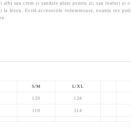
 albi sau crem și sandale plate pentru zi, sau loaferi și 
i la birou. Evită accesoriile voluminoase, nuanța roz pud
ne.
S/M
L/XL
120
124
110
114