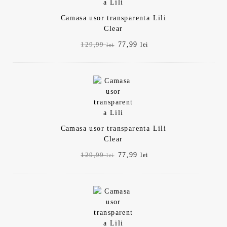
Camasa usor transparenta Lili
Clear
Prețul
Prețul
77,99
129,99
lei
lei
inițial
curent
a
este:
fost:
77,99 lei.
129,99 lei.
Camasa usor transparenta Lili
Clear
Prețul
Prețul
77,99
129,99
lei
lei
inițial
curent
a
este:
fost:
77,99 lei.
129,99 lei.