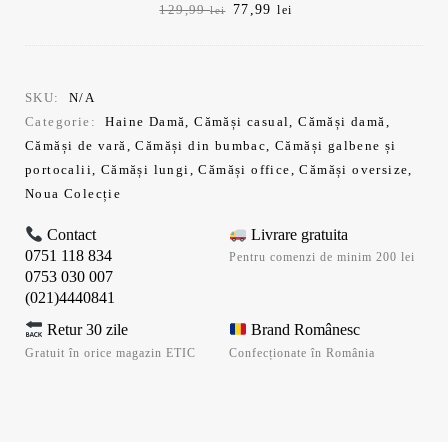
Prețul
Prețul
77,99
129,99
lei
lei
inițial
curent
a
este:
fost:
77,99 lei.
129,99 lei.
SKU:
N/A
Categorie:
Haine Damă
,
Cămăși casual
,
Cămăși damă
,
Cămăși de vară
,
Cămăși din bumbac
,
Cămăși galbene și
portocalii
,
Cămăși lungi
,
Cămăși office
,
Cămăși oversize
,
Noua Colecție
Contact
Livrare gratuita
0751 118 834
Pentru comenzi de minim 200 lei
0753 030 007
(021)4440841
Retur 30 zile
Brand Românesc
Gratuit în orice magazin ETIC
Confecționate în România