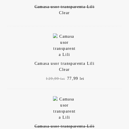
Camasa usor transparenta Lili
Clear
Camasa usor transparenta Lili
Clear
Prețul
Prețul
77,99
129,99
lei
lei
inițial
curent
a
este:
fost:
77,99 lei.
129,99 lei.
Camasa usor transparenta Lili