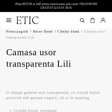
•Plata RETUR in 24H pentru returul trimis prin curier •TRANSPORT
GRATUIT la EASY BOX
Prima pagină
Haine Damă
Cămăși damă
Camasa usor
transparenta Lili
Camasa usor
transparenta Lili
O cămașă galbenă ușor transparentă, cu croială lejeră,
potrivită atât purtată singură, cât și în layering.
Croială lejeră, oversized