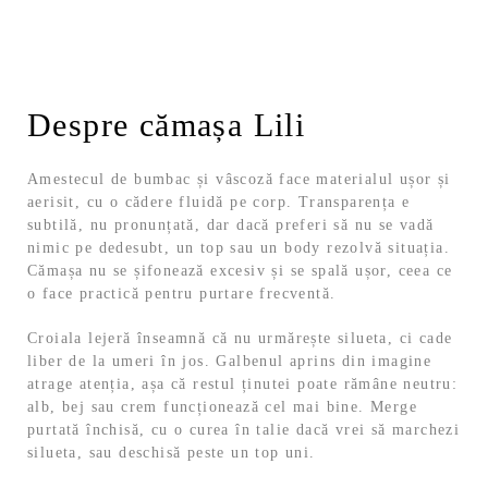
Despre cămașa Lili
Amestecul de bumbac și vâscoză face materialul ușor și
aerisit, cu o cădere fluidă pe corp. Transparența e
subtilă, nu pronunțată, dar dacă preferi să nu se vadă
nimic pe dedesubt, un top sau un body rezolvă situația.
Cămașa nu se șifonează excesiv și se spală ușor, ceea ce
o face practică pentru purtare frecventă.
Croiala lejeră înseamnă că nu urmărește silueta, ci cade
liber de la umeri în jos. Galbenul aprins din imagine
atrage atenția, așa că restul ținutei poate rămâne neutru:
alb, bej sau crem funcționează cel mai bine. Merge
purtată închisă, cu o curea în talie dacă vrei să marchezi
silueta, sau deschisă peste un top uni.