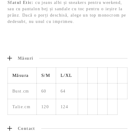
Sfatul Etic:
cu jeans albi și sneakers pentru weekend,
sau cu pantalon bej și sandale cu toc pentru o ieșire la
prânz. Dacă o porți deschisă, alege un top monocrom pe
dedesubt, nu unul cu imprimeu.
Măsuri
Măsura
S/M
L/XL
Bust.cm
60
64
Talie.cm
120
124
Contact