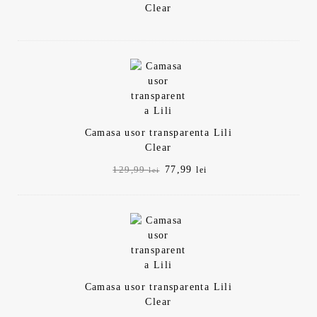
Clear
Camasa usor transparenta Lili
Clear
Prețul
Prețul
77,99
129,99
lei
lei
inițial
curent
a
este:
fost:
77,99 lei.
129,99 lei.
Camasa usor transparenta Lili
Clear