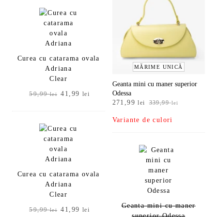
59,99 lei.
Curea cu catarama ovala
MĂRIME UNICĂ
Adriana
Clear
Geanta mini cu maner superior
Odessa
Prețul
Prețul
41,99
59,99
lei
lei
Prețul
Prețul
271,99
lei
339,99
lei
inițial
curent
inițial
curent
a
este:
Variante de culori
a
este:
fost:
41,99 lei.
fost:
271,99 lei.
59,99 lei.
339,99 lei.
Curea cu catarama ovala
Adriana
Clear
Geanta mini cu maner
Prețul
Prețul
41,99
59,99
lei
lei
superior Odessa