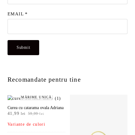
EMAIL
*
Recomandate pentru tine
MĂRIME UNICĂ
Curea cu catarama ovala Adriana
Prețul
Prețul
41,99
lei
59,99
lei
inițial
curent
Variante de culori
a
este:
fost:
41,99 lei.