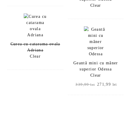
inițial
curent
Clear
a
este:
fost:
41,99 lei.
59,99 lei.
Curea cu catarama ovala
Adriana
Clear
Geantă mini cu mâner
superior Odessa
Clear
Prețul
Prețul
271,99
339,99
lei
lei
inițial
curent
a
este:
fost:
271,99
339,99 lei.