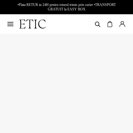
•Plata RETUR in 24H pentru returul trimis prin curier •TRANSPORT
GRATUIT la EASY BOX