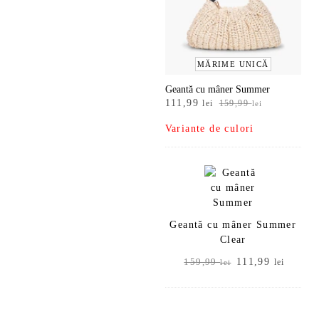
MĂRIME UNICĂ
Geantă cu mâner Summer
Prețul
Prețul
111,99
lei
159,99
lei
inițial
curent
Variante de culori
a
este:
fost:
111,99 lei.
159,99 lei.
Geantă cu mâner Summer
Clear
Prețul
Prețul
111,99
159,99
lei
lei
inițial
curent
a
este:
fost:
111,99