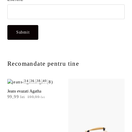
Recomandate pentru tine
34
36
38
40
Jeans evazati Agatha
Prețul
Prețul
99,99
lei
199,99
lei
inițial
curent
a
este:
fost:
99,99 lei.
199,99 lei.