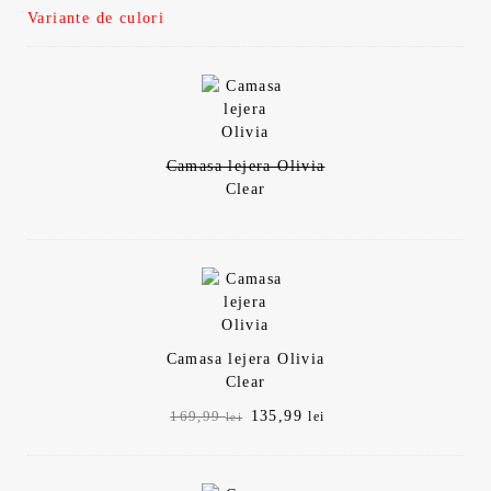
Variante de culori
Camasa lejera Olivia
Clear
Camasa lejera Olivia
Clear
Prețul
Prețul
135,99
169,99
lei
lei
inițial
curent
a
este:
fost:
135,99 lei.