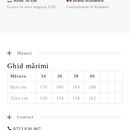
Retur 30 zile
Brand Românesc
Gratuit în orice magazin ETIC
Confecționate în România
Măsuri
Ghid mărimi
Măsura
34
36
38
40
Bust.cm
176
180
184
188
Talie.cm
150
154
158
162
Contact
0753 030 007