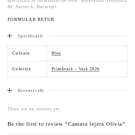
specificată in formularul de retur: Bulevardul Timișoara
80, Sector 6, București.
FORMULAR RETUR
Specificații
Culoare
Bleu
Colecție
Primăvară – Vară 2026
Recenzii (0)
There are no reviews yet.
Be the first to review “Camasa lejera Olivia”