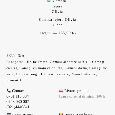
169,99 lei.
Camasa lejera Olivia
Clear
Prețul
Prețul
135,99
169,99
lei
lei
inițial
curent
a
este:
fost:
135,99 lei.
169,99 lei.
SKU:
N/A
Categorie:
Haine Damă
,
Cămăși albastre și bleu
,
Cămăși
casual
,
Cămăși cu mânecă scurtă
,
Cămăși damă
,
Cămăși de
vară
,
Cămăși lungi
,
Cămăși oversize
,
Noua Colecție
,
promotii
Contact
Livrare gratuita
0751 118 834
Pentru comenzi de minim 200 lei
0753 030 007
(021)4440841