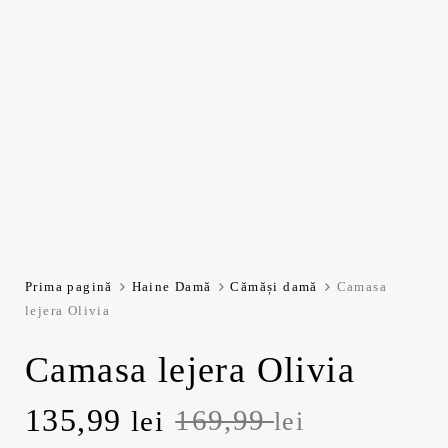
Prima pagină
Haine Damă
Cămăși damă
Camasa
lejera Olivia
Camasa lejera Olivia
Prețul
Prețul
135,99
169,99
lei
lei