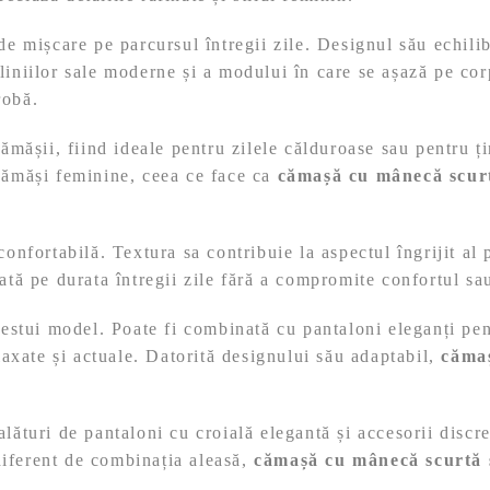
de mișcare pe parcursul întregii zile. Designul său echilib
 liniilor sale moderne și a modului în care se așază pe co
robă.
cămășii, fiind ideale pentru zilele călduroase sau pentru ți
 cămăși feminine, ceea ce face ca
cămașă cu mânecă scurt
confortabilă. Textura sa contribuie la aspectul îngrijit al 
ată pe durata întregii zile fără a compromite confortul sa
 acestui model. Poate fi combinată cu pantaloni eleganți p
elaxate și actuale. Datorită designului său adaptabil,
cămaș
lături de pantaloni cu croială elegantă și accesorii discret
diferent de combinația aleasă,
cămașă cu mânecă scurtă 