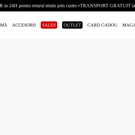
R in 24H pentru returul trimis prin curier •TRANSPORT GRATUIT
AMĂ
ACCESORII
SALES
OUTLET
CARD CADOU
MAGA