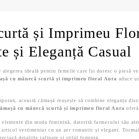
rtă și Imprimeu Flor
e și Eleganță Casual
 alegerea ideală pentru femeile care își doresc o piesă ve
așă cu mânecă scurtă și imprimeu floral Aura
aduce un
emporan, această cămașă reușește să combine eleganța discr
cămașă cu mânecă scurtă și imprimeu floral Aura
oferă 
e elemente din moda feminină, datorită farmecului său ate
un articol vestimentar cu un aer romantic și elegant. Tocm
ciază detaliile rafinate și stilul feminin.