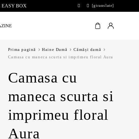
 la EASY BOX
[gtranslate]
ZINE
Prima pagină
Haine Damă
Cămăși damă
Camasa cu maneca scurta si imprimeu floral Aura
Camasa cu
maneca scurta si
imprimeu floral
Aura