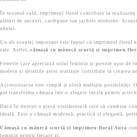
În sezonul cald, imprimeul floral contribuie la realizarea 
alături de sacouri, cardigane sau jachete moderne. Aceas
anului.
Un alt avantaj important este faptul că imprimeul floral n
sale. Astfel,
cămașă cu mânecă scurtă și imprimeu flo
Femeile care apreciază stilul feminin și piesele ușor de 
modern și detaliile atent realizate contribuie la crearea un
Accesorizarea este simplă și oferă multiple posibilități. 
pot transforma cămașa într-o alegere ideală pentru activită
Dacă îți dorești o piesă vestimentară care să combine conf
ideală. Este o cămașă modernă, practică și elegantă, potri
Cămașă cu mânecă scurtă și imprimeu floral Aura
comp
feminin pentru fiecare zi.