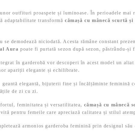
unor outfituri proaspete și luminoase. În perioadele mai ră
tă adaptabilitate transformă
cămașă cu mânecă scurtă și
u se demodează niciodată. Acesta rămâne constant prezent î
ral Aura
poate fi purtată sezon după sezon, păstrându-și f
integrat în garderobă vor descoperi în acest model un ali
or apariții elegante și echilibrate.
O geantă elegantă, bijuterii fine și încălțăminte feminină 
țile de zi cu zi.
ortul, feminitatea și versatilitatea,
cămașă cu mânecă sc
vită pentru femeile care apreciază calitatea și stilul atem
letează armonios garderoba feminină prin designul său del