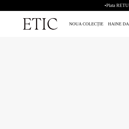
•Plata RETU
NOUA COLECȚIE
HAINE D