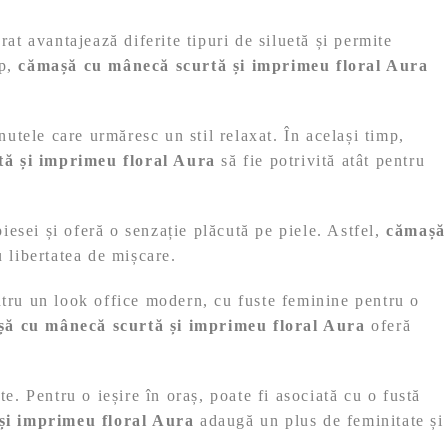
rat avantajează diferite tipuri de siluetă și permite
rp,
cămașă cu mânecă scurtă și imprimeu floral Aura
nutele care urmăresc un stil relaxat. În același timp,
ă și imprimeu floral Aura
să fie potrivită atât pentru
piesei și oferă o senzație plăcută pe piele. Astfel,
cămașă
u libertatea de mișcare.
entru un look office modern, cu fuste feminine pentru o
ă cu mânecă scurtă și imprimeu floral Aura
oferă
e. Pentru o ieșire în oraș, poate fi asociată cu o fustă
și imprimeu floral Aura
adaugă un plus de feminitate și