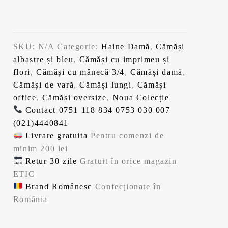
SKU:
N/A
Categorie:
Haine Damă
,
Cămăși
albastre și bleu
,
Cămăși cu imprimeu și
flori
,
Cămăși cu mânecă 3/4
,
Cămăși damă
,
Cămăși de vară
,
Cămăși lungi
,
Cămăși
office
,
Cămăși oversize
,
Noua Colecție
Contact
0751 118 834
0753 030 007
(021)4440841
Livrare gratuita
Pentru comenzi de
minim 200 lei
Retur 30 zile
Gratuit în orice magazin
ETIC
Brand Românesc
Confecționate în
România