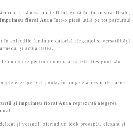
coroase, cămașa poate fi integrată în ținute stratificate,
 imprimeu floral Aura
într-o piesă utilă pe tot parcursul
n colecțiile feminine datorită eleganței și versatilității
armecul și actualitatea.
at de încredere pentru numeroase ocazii. Designul său
completează perfect ținuta, în timp ce accesoriile casual
urtă și imprimeu floral Aura
reprezintă alegerea
poral.
icat și versatil, oferind un look proaspăt, elegant și