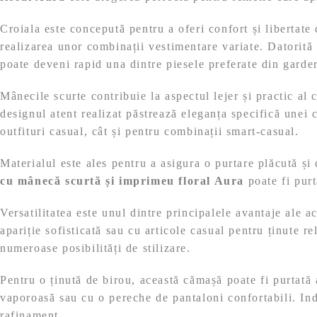
Croiala este concepută pentru a oferi confort și libertate 
realizarea unor combinații vestimentare variate. Datorită
poate deveni rapid una dintre piesele preferate din garde
Mânecile scurte contribuie la aspectul lejer și practic al 
designul atent realizat păstrează eleganța specifică unei
outfituri casual, cât și pentru combinații smart-casual.
Materialul este ales pentru a asigura o purtare plăcută și 
cu mânecă scurtă și imprimeu floral Aura
poate fi purt
Versatilitatea este unul dintre principalele avantaje ale
apariție sofisticată sau cu articole casual pentru ținute r
numeroase posibilități de stilizare.
Pentru o ținută de birou, această cămașă poate fi purtată a
vaporoasă sau cu o pereche de pantaloni confortabili. In
rafinament.