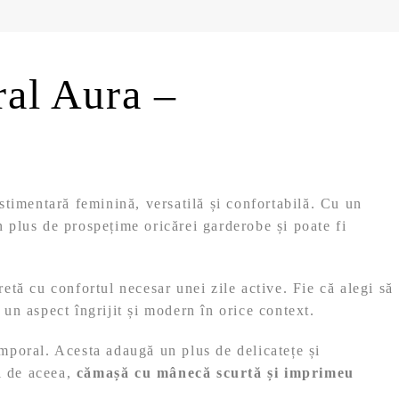
al Aura –
stimentară feminină, versatilă și confortabilă. Cu un
 plus de prospețime oricărei garderobe și poate fi
etă cu confortul necesar unei zile active. Fie că alegi să
un aspect îngrijit și modern în orice context.
mporal. Acesta adaugă un plus de delicatețe și
ai de aceea,
cămașă cu mânecă scurtă și imprimeu