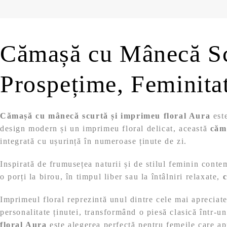
Cămașă cu Mânecă Scu
Prospețime, Feminitat
Cămașă cu mânecă scurtă și imprimeu floral Aura
este
design modern și un imprimeu floral delicat, această
căm
integrată cu ușurință în numeroase ținute de zi.
Inspirată de frumusețea naturii și de stilul feminin cont
o porți la birou, în timpul liber sau la întâlniri relaxate,
Imprimeul floral reprezintă unul dintre cele mai apreciat
personalitate ținutei, transformând o piesă clasică într-
floral Aura
este alegerea perfectă pentru femeile care apre