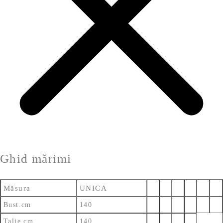
Ghid mărimi
Măsura
UNICA
Bust.cm
140
Talie.cm
140