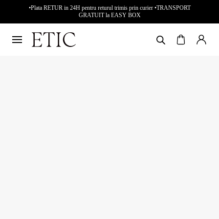
•Plata RETUR in 24H pentru returul trimis prin curier •TRANSPORT
GRATUIT la EASY BOX