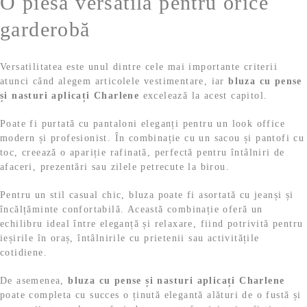
O piesă versatilă pentru orice
garderobă
Versatilitatea este unul dintre cele mai importante criterii
atunci când alegem articolele vestimentare, iar
bluza cu pense
și nasturi aplicați Charlene
excelează la acest capitol.
Poate fi purtată cu pantaloni eleganți pentru un look office
modern și profesionist. În combinație cu un sacou și pantofi cu
toc, creează o apariție rafinată, perfectă pentru întâlniri de
afaceri, prezentări sau zilele petrecute la birou.
Pentru un stil casual chic, bluza poate fi asortată cu jeanși și
încălțăminte confortabilă. Această combinație oferă un
echilibru ideal între eleganță și relaxare, fiind potrivită pentru
ieșirile în oraș, întâlnirile cu prietenii sau activitățile
cotidiene.
De asemenea,
bluza cu pense și nasturi aplicați Charlene
poate completa cu succes o ținută elegantă alături de o fustă și