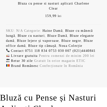
Bluza cu pense si nasturi aplicati Charlene
Clear
159,99
lei
SKU:
N/A
Categorie:
Haine Damă
,
Bluze cu mânecă
lungă
,
Bluze cu nasturi
,
Bluze Damă
,
Bluze elegante
damă
,
Bluze lejere și vaporoase
,
Bluze negre
,
Bluze
office damă
,
Bluze tip cămașă
,
Noua Colecție
Contact
0751 118 834
0753 030 007
(021)4440841
Livrare gratuita
Pentru comenzi de minim 200 lei
Retur 30 zile
Gratuit în orice magazin ETIC
Brand Românesc
Confecționate în România
Bluză cu Pense și Nasturi