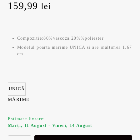
159,99
lei
Compozitie:80%vascoza,20%%poliester
Modelul poarta marime UNICA si are inaltimea 1.67
cm
UNICĂ
MĂRIME
Estimare livrare:
Marți, 11 August - Vineri, 14 August