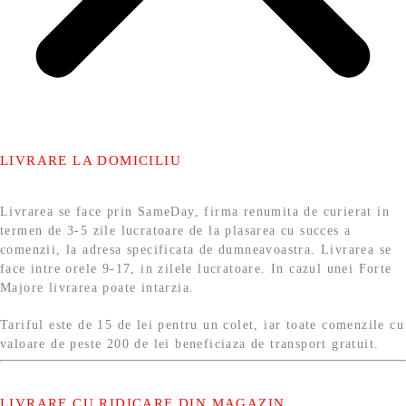
LIVRARE LA DOMICILIU
Livrarea se face prin SameDay, firma renumita de curierat in
termen de 3-5 zile lucratoare de la plasarea cu succes a
comenzii, la adresa specificata de dumneavoastra. Livrarea se
face intre orele 9-17, in zilele lucratoare. In cazul unei Forte
Majore livrarea poate intarzia.
Tariful este de 15 de lei pentru un colet, iar toate comenzile cu
valoare de peste 200 de lei beneficiaza de transport gratuit.
LIVRARE CU RIDICARE DIN MAGAZIN