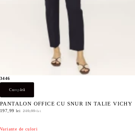
34
46
Cumpără
PANTALON OFFICE CU SNUR IN TALIE VICHY
P
197,99
P
lei
219,99
lei
r
r
e
e
ț
ț
Variante de culori
u
u