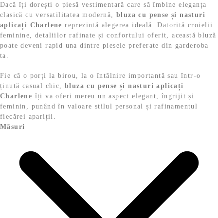
Dacă îți dorești o piesă vestimentară care să îmbine eleganța
clasică cu versatilitatea modernă,
bluza cu pense și nasturi
aplicați Charlene
reprezintă alegerea ideală. Datorită croielii
feminine, detaliilor rafinate și confortului oferit, această bluză
poate deveni rapid una dintre piesele preferate din garderoba
ta.
Fie că o porți la birou, la o întâlnire importantă sau într-o
ținută casual chic,
bluza cu pense și nasturi aplicați
Charlene
îți va oferi mereu un aspect elegant, îngrijit și
feminin, punând în valoare stilul personal și rafinamentul
fiecărei apariții.
Măsuri