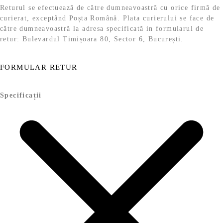
Returul se efectuează de către dumneavoastră cu orice firmă de
curierat, exceptând Poșta Română. Plata curierului se face de
către dumneavoastră la adresa specificată in formularul de
retur: Bulevardul Timișoara 80, Sector 6, București.
FORMULAR RETUR
Specificații