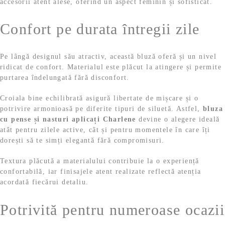
accesorii atent alese, oferind un aspect feminin și sofisticat.
Confort pe durata întregii zile
Pe lângă designul său atractiv, această bluză oferă și un nivel
ridicat de confort. Materialul este plăcut la atingere și permite
purtarea îndelungată fără disconfort.
Croiala bine echilibrată asigură libertate de mișcare și o
potrivire armonioasă pe diferite tipuri de siluetă. Astfel,
bluza
cu pense și nasturi aplicați Charlene
devine o alegere ideală
atât pentru zilele active, cât și pentru momentele în care îți
dorești să te simți elegantă fără compromisuri.
Textura plăcută a materialului contribuie la o experiență
confortabilă, iar finisajele atent realizate reflectă atenția
acordată fiecărui detaliu.
Potrivită pentru numeroase ocazii