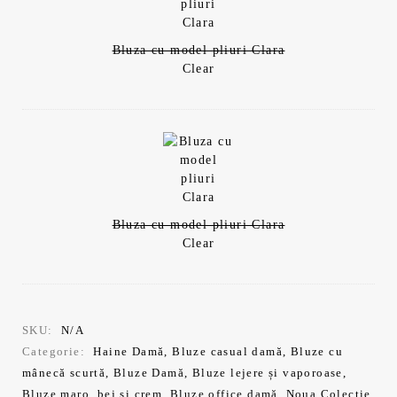
Bluza cu model pliuri Clara
Clear
Bluza cu model pliuri Clara
Clear
SKU:
N/A
Categorie:
Haine Damă
,
Bluze casual damă
,
Bluze cu
mânecă scurtă
,
Bluze Damă
,
Bluze lejere și vaporoase
,
Bluze maro, bej și crem
,
Bluze office damă
,
Noua Colecție