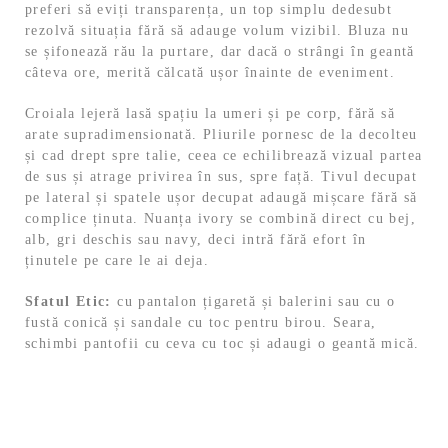
preferi să eviți transparența, un top simplu dedesubt
rezolvă situația fără să adauge volum vizibil. Bluza nu
se șifonează rău la purtare, dar dacă o strângi în geantă
câteva ore, merită călcată ușor înainte de eveniment.
Croiala lejeră lasă spațiu la umeri și pe corp, fără să
arate supradimensionată. Pliurile pornesc de la decolteu
și cad drept spre talie, ceea ce echilibrează vizual partea
de sus și atrage privirea în sus, spre față. Tivul decupat
pe lateral și spatele ușor decupat adaugă mișcare fără să
complice ținuta. Nuanța ivory se combină direct cu bej,
alb, gri deschis sau navy, deci intră fără efort în
ținutele pe care le ai deja.
Sfatul Etic:
cu pantalon țigaretă și balerini sau cu o
fustă conică și sandale cu toc pentru birou. Seara,
schimbi pantofii cu ceva cu toc și adaugi o geantă mică.