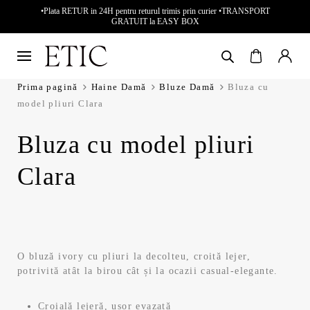
•Plata RETUR in 24H pentru returul trimis prin curier •TRANSPORT
GRATUIT la EASY BOX
Prima pagină
Haine Damă
Bluze Damă
Bluza cu
model pliuri Clara
Bluza cu model pliuri
Clara
O bluză ivory cu pliuri la decolteu, croită lejer,
potrivită atât la birou cât și la ocazii casual-elegante.
Croială lejeră, ușor evazată