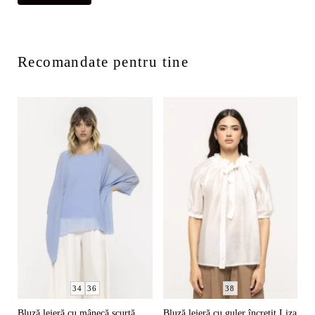
Recomandate pentru tine
34
36
38
Bluză lejeră cu mânecă scurtă
Bluză lejeră cu guler încrețit Liza