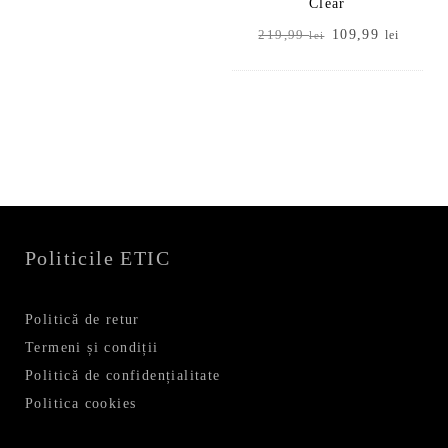
Clear
Prețul
Prețul
109,99
219,99
lei
lei
inițial
curent
a
este:
fost:
109,99
219,99 lei.
Politicile ETIC
Politică de retur
Termeni și condiții
Politică de confidențialitate
Politica cookies