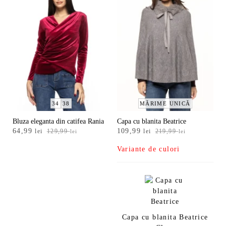
34
38
MĂRIME UNICĂ
Bluza eleganta din catifea Rania
Capa cu blanita Beatrice
Prețul
Prețul
Prețul
Prețul
64,99
109,99
lei
129,99
lei
219,99
lei
lei
inițial
curent
inițial
curent
Variante de culori
a
este:
a
este:
fost:
64,99 lei.
fost:
109,99 lei.
129,99 lei.
219,99 lei.
Capa cu blanita Beatrice