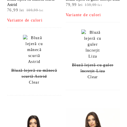
Prețul
Prețul
Astrid
79,99
lei
159,99
lei
Prețul
Prețul
76,99
inițial
curent
lei
109,99
lei
Variante de culori
inițial
curent
a
este:
Variante de culori
a
este:
fost:
79,99 lei.
fost:
76,99 lei.
159,99 lei.
109,99 lei.
Bluză lejeră cu guler
Bluză lejeră cu mânecă
încrețit Liza
scurtă Astrid
Clear
Clear