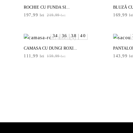
ROCHIE CU FUNDA SI...
BLUZĂ CU
Prețul
Prețul
197,99
169,99
lei
219,99
le
lei
inițial
curent
a
este:
fost:
197,99 lei.
34
36
38
40
219,99 lei.
CAMASA CU DUNGI ROXI...
PANTALO
Prețul
Prețul
Prețul
Prețul
111,99
143,99
lei
159,99
le
lei
inițial
curent
inițial
curent
a
este:
a
este:
fost:
111,99 lei.
fost:
143,99 le
159,99 lei.
179,99 le