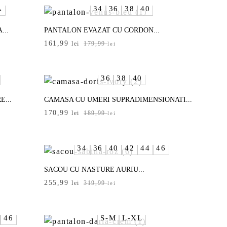
fost:
263,99 lei.
Ă
34
36
38
40
329,99 lei.
...
PANTALON EVAZAT CU CORDON...
Prețul
Prețul
161,99
lei
179,99
lei
inițial
curent
a
este:
fost:
161,99 lei.
36
38
40
179,99 lei.
...
CAMASA CU UMERI SUPRADIMENSIONATI...
Prețul
Prețul
170,99
lei
189,99
lei
inițial
curent
a
este:
fost:
170,99 lei.
34
36
40
42
44
46
189,99 lei.
SACOU CU NASTURE AURIU...
Prețul
Prețul
255,99
lei
319,99
lei
inițial
curent
a
este:
fost:
255,99 lei.
46
S-M
L-XL
319,99 lei.