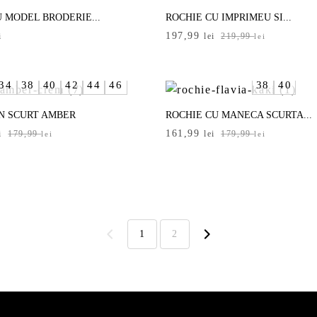
 MODEL BRODERIE...
ROCHIE CU IMPRIMEU SI...
Prețul
Prețul
197,99
i
lei
219,99
lei
inițial
curent
a
este:
fost:
197,99 lei.
34
38
40
42
44
46
38
40
219,99 lei.
N SCURT AMBER
ROCHIE CU MANECA SCURTA...
Prețul
Prețul
161,99
i
179,99
lei
179,99
lei
lei
inițial
curent
a
este:
i.
fost:
161,99 lei.
i.
179,99 lei.
1
2