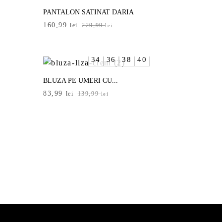
PANTALON SATINAT DARIA
Prețul
Prețul
160,99
lei
229,99
lei
inițial
curent
a
este:
fost:
160,99 lei.
34
36
38
40
229,99 lei.
BLUZA PE UMERI CU...
Prețul
Prețul
83,99
lei
139,99
lei
inițial
curent
a
este:
fost:
83,99 lei.
139,99 lei.