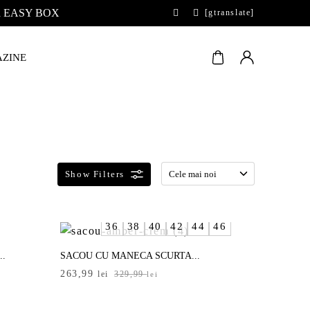
 la EASY BOX
[gtranslate]
ZINE
36
38
40
42
44
46
..
SACOU CU MANECA SCURTA...
Prețul
Prețul
263,99
lei
329,99
lei
inițial
curent
a
este: