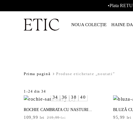
•Plata RETU
NOUA COLECȚIE
HAINE D
Prima pagină
Produse etichetate „noutati”
rează produsele
Sortat
1–24 din 34
34
36
38
40
după
ge Categoria
cele
ROCHIE CAMBRATA CU NASTURI...
BLUZĂ CU
mai
Prețul
Prețul
Prețul
Prețul
109,99
95,99
recente
lei
219,99
lei
lei
inițial
curent
inițial
curent
a
este:
a
este:
ge mărimea
-