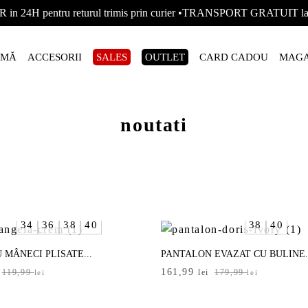
R in 24H pentru returul trimis prin curier •TRANSPORT GRATUIT
AMĂ
ACCESORII
SALES
OUTLET
CARD CADOU
MAGA
noutati
34
36
38
40
38
40
 MÂNECI PLISATE...
PANTALON EVAZAT CU BULINE.
Prețul
Prețul
161,99
119,99
lei
179,99
lei
lei
inițial
curent
a
este: