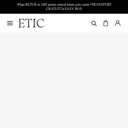
•Plata RETUR in 24H pentru returul trimis prin curier •TRANSPORT
GRATUIT la EASY BOX