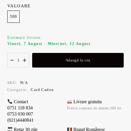
VALOARE
300
Estimare livrare:
Vineri, 7 August - Miercuri, 12 August
Adaugă în coș
SKU:
N/A
Categorie:
Card Cadou
Contact
Livrare gratuita
0751 118 834
Pentru comenzi de minim 200 lei
0753 030 007
(021)4440841
Retur 30 zile
Brand Românesc