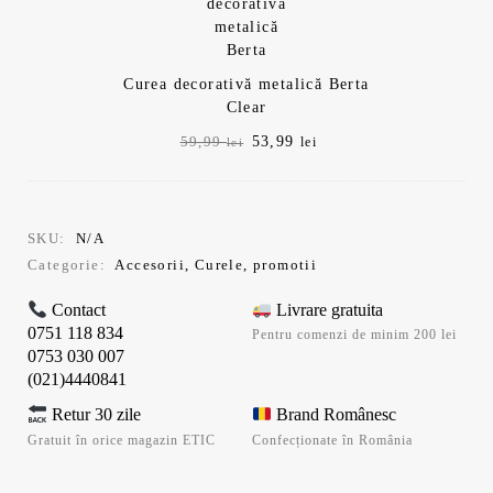
Curea decorativă metalică Berta
Clear
Prețul
Prețul
53,99
59,99
lei
lei
inițial
curent
a
este:
fost:
53,99 lei.
59,99 lei.
SKU:
N/A
Categorie:
Accesorii
,
Curele
,
promotii
Contact
Livrare gratuita
0751 118 834
Pentru comenzi de minim 200 lei
0753 030 007
(021)4440841
Retur 30 zile
Brand Românesc
Gratuit în orice magazin ETIC
Confecționate în România