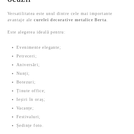
Versatilitatea este unul dintre cele mai importante
avantaje ale
curelei decorative metalice Berta
.
Este alegerea ideală pentru:
Evenimente elegante;
Petreceri;
Aniversări;
Nunți;
Botezuri;
Ținute office;
Ieșiri în oraș;
Vacanțe;
Festivaluri;
Ședințe foto.