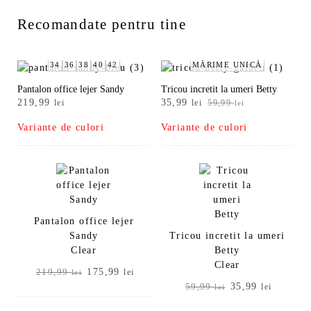
Recomandate pentru tine
34
36
38
40
42
MĂRIME UNICĂ
Pantalon office lejer Sandy
Tricou incretit la umeri Betty
Prețul
Prețul
219,99
35,99
lei
lei
59,99
lei
inițial
curent
Variante de culori
Variante de culori
a
este:
fost:
35,99 lei.
59,99 lei.
Pantalon office lejer
Sandy
Tricou incretit la umeri
Clear
Betty
Clear
Prețul
Prețul
175,99
219,99
lei
lei
inițial
curent
Prețul
Prețul
35,99
59,99
lei
lei
a
este:
inițial
curent