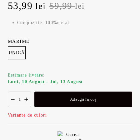
Prețul
Prețul
53,99
59,99
lei
lei
inițial
curent
Compozitie: 100%metal
a
este:
MĂRIME
fost:
53,99 lei.
UNICĂ
59,99 lei.
Estimare livrare:
Luni, 10 August - Joi, 13 August
Adaugă în coș
Variante de culori