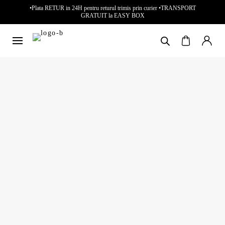
•Plata RETUR in 24H pentru returul trimis prin curier •TRANSPORT
GRATUIT la EASY BOX