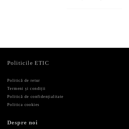
inițial
curent
a
este:
fost:
35,99 le
59,99 lei.
Politicile ETIC
Politică de retur
Termeni și condiții
Politică de confidențialitate
Politica cookies
Despre noi