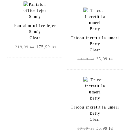
fost:
175,99 lei.
a
este:
219,99 lei.
fost:
35,99 le
59,99 lei.
Pantalon office lejer
Sandy
Clear
Tricou incretit la umeri
Betty
Prețul
Prețul
175,99
219,99
lei
lei
Clear
inițial
curent
a
este:
Prețul
Prețul
35,99
59,99
lei
lei
fost:
175,99 lei.
inițial
curent
219,99 lei.
a
este:
fost:
35,99 le
59,99 lei.
Tricou incretit la umeri
Betty
Clear
Prețul
Prețul
35,99
59,99
lei
lei