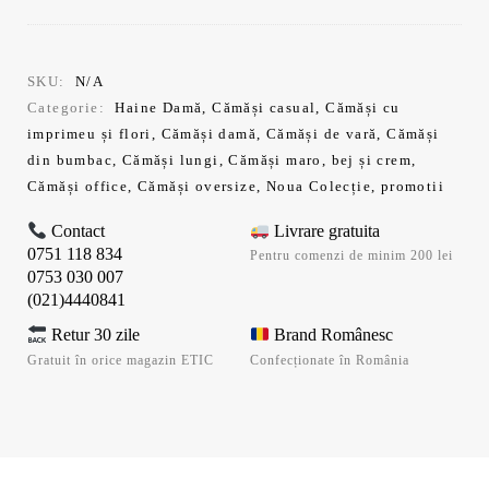
inițial
curent
a
este:
fost:
83,99 lei.
139,99 lei.
SKU:
N/A
Categorie:
Haine Damă
,
Cămăși casual
,
Cămăși cu
imprimeu și flori
,
Cămăși damă
,
Cămăși de vară
,
Cămăși
din bumbac
,
Cămăși lungi
,
Cămăși maro, bej și crem
,
Cămăși office
,
Cămăși oversize
,
Noua Colecție
,
promotii
Contact
Livrare gratuita
0751 118 834
Pentru comenzi de minim 200 lei
0753 030 007
(021)4440841
Retur 30 zile
Brand Românesc
Gratuit în orice magazin ETIC
Confecționate în România