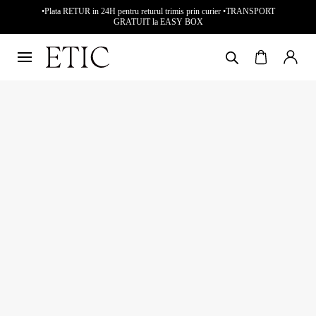
•Plata RETUR in 24H pentru returul trimis prin curier •TRANSPORT
GRATUIT la EASY BOX