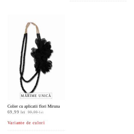
a
este:
fost:
144,99
289,99 lei.
MĂRIME UNICĂ
Colier cu aplicatii flori Miruna
Prețul
Prețul
69,99
lei
99,99
lei
inițial
curent
Variante de culori
a
este:
fost:
69,99 lei.