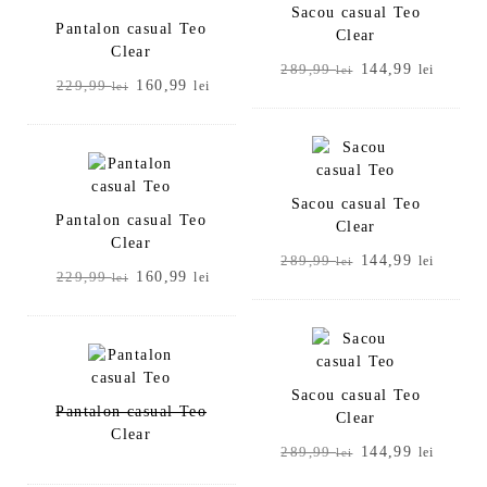
Sacou casual Teo
Pantalon casual Teo
Clear
Clear
Prețul
Prețul
144,99
289,99
lei
lei
Prețul
Prețul
160,99
229,99
lei
lei
inițial
curent
inițial
curent
a
este:
a
este:
fost:
144,99
fost:
160,99 lei.
289,99 lei.
229,99 lei.
Sacou casual Teo
Pantalon casual Teo
Clear
Clear
Prețul
Prețul
144,99
289,99
lei
lei
Prețul
Prețul
160,99
229,99
lei
lei
inițial
curent
inițial
curent
a
este:
a
este:
fost:
144,99
fost:
160,99 lei.
289,99 lei.
229,99 lei.
Sacou casual Teo
Pantalon casual Teo
Clear
Clear
Prețul
Prețul
144,99
289,99
lei
lei
inițial
curent