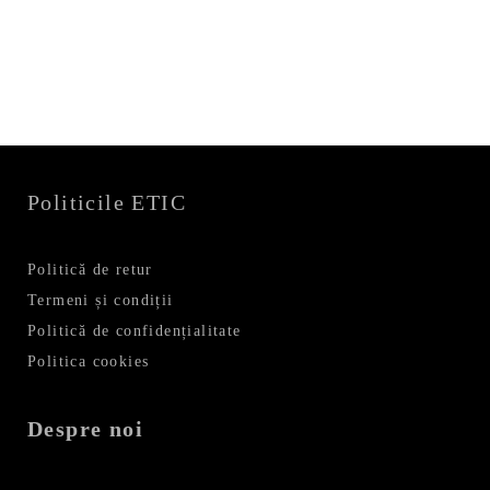
a
este:
fost:
69,99 lei.
99,99 lei.
Politicile ETIC
Politică de retur
Termeni și condiții
Politică de confidențialitate
Politica cookies
Despre noi