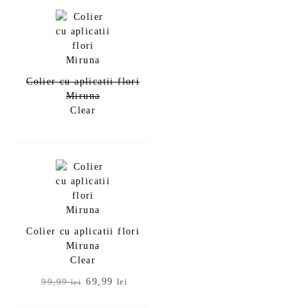
99,99 lei.
Colier cu aplicatii flori
Miruna
Clear
Colier cu aplicatii flori
Miruna
Clear
Prețul
Prețul
69,99
99,99
lei
lei
inițial
curent