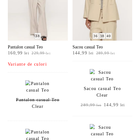
38
36
38
40
Pantalon casual Teo
Sacou casual Teo
Prețul
Prețul
Prețul
Prețul
160,99
144,99
lei
229,99
lei
289,99
lei
lei
inițial
curent
inițial
curent
Variante de culori
a
este:
a
este:
fost:
160,99 lei.
fost:
144,99 lei.
229,99 lei.
289,99 lei.
Sacou casual Teo
Clear
Pantalon casual Teo
Prețul
Prețul
144,99
289,99
lei
lei
Clear
inițial
curent
a
este:
fost:
144,99
289,99 lei.