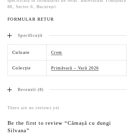
specificată in formularul de retur: Bulevardul Timișoara
80, Sector 6, București.
FORMULAR RETUR
Specificații
Culoare
Crem
Colecție
Primăvară – Vară 2026
Recenzii (0)
There are no reviews yet.
Be the first to review “Cămașă cu dungi
Silvana”