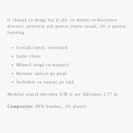
inițial
curent
a
este:
O cămașă cu dungi bej și alb, cu detalii strălucitoare
discrete, potrivită atât pentru ținute casual, cât și pentru
fost:
83,99 lei.
layering.
139,99 lei.
Croială lejeră, oversized
Guler clasic
Mânecă lungă cu manșetă
Buzunar aplicat pe piept
Închidere cu nasturi pe față
Modelul poartă mărimea S/M și are înălțimea 1,77 m.
Compoziție:
99% bumbac, 1% plastic.