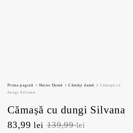
Prima pagină
Haine Damă
Cămăși damă
Cămașă cu
dungi Silvana
Cămașă cu dungi Silvana
Prețul
Prețul
83,99
139,99
lei
lei