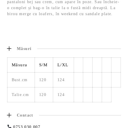
pantaloni bej sau crem, cum apare în poze. Sau încheie-
o complet și bag-o în talie la o fustă midi dreaptă. La
birou merge cu loafers, în weekend cu sandale plate.
Măsuri
Măsura
S/M
L/XL
Bust.cm
120
124
Talie.cm
120
124
Contact
0753 030 007