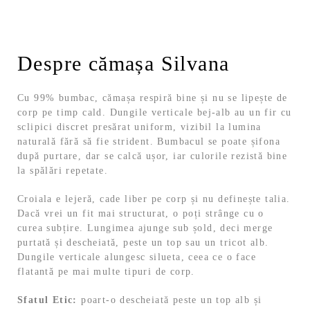
Despre cămașa Silvana
Cu 99% bumbac, cămașa respiră bine și nu se lipește de
corp pe timp cald. Dungile verticale bej-alb au un fir cu
sclipici discret presărat uniform, vizibil la lumina
naturală fără să fie strident. Bumbacul se poate șifona
după purtare, dar se calcă ușor, iar culorile rezistă bine
la spălări repetate.
Croiala e lejeră, cade liber pe corp și nu definește talia.
Dacă vrei un fit mai structurat, o poți strânge cu o
curea subțire. Lungimea ajunge sub șold, deci merge
purtată și descheiată, peste un top sau un tricot alb.
Dungile verticale alungesc silueta, ceea ce o face
flatantă pe mai multe tipuri de corp.
Sfatul Etic:
poart-o descheiată peste un top alb și