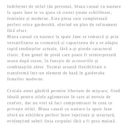
Indiferent de stilul tău personal, bluza casual cu nasture
la spate Jane te va ajuta să creezi ținute echilibrate,
feminine și moderne. Este piesa care completează
perfect orice garderobă, oferind un plus de rafinament
fără efort.
Bluza casual cu nasture la spate Jane se remarcă și prin
versatilitatea sa cromatică și capacitatea de a se adapta
rapid tendințelor actuale, fără a-și pierde caracterul
clasic. Este genul de piesă care poate fi reinterpretată
sezon după sezon, în funcție de accesoriile și
combinațiile alese. Tocmai această flexibilitate o
transformă într-un element de bază în garderoba
femeilor moderne.
Croiala atent gândită permite libertate de mișcare, fiind
ideală pentru zilele aglomerate în care ai nevoie de
confort, dar nu vrei să faci compromisuri în ceea ce
privește stilul. Bluza casual cu nasture la spate Jane
oferă un echilibru perfect între lejeritate și structură,
evidențiind subtil linia corpului fără a fi prea mulată.