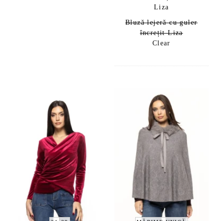
Bluză lejeră cu guler
încrețit Liza
Clear