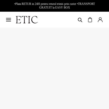
•Plata RETUR in 24H pentru returul trimis prin curier •TRANSPORT
GRATUIT la EASY BOX