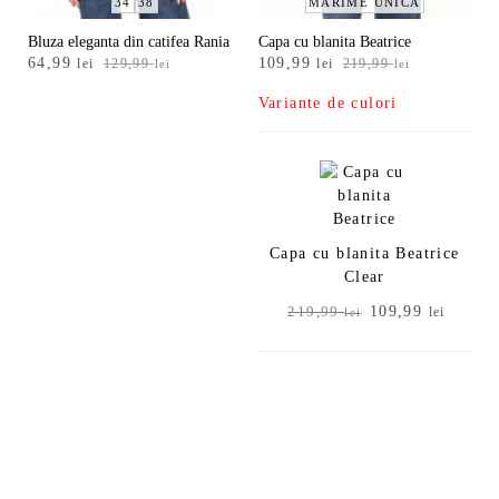
34
38
MĂRIME UNICĂ
Bluza eleganta din catifea Rania
Capa cu blanita Beatrice
Prețul
Prețul
Prețul
Prețul
64,99
109,99
lei
129,99
lei
219,99
lei
lei
inițial
curent
inițial
curent
Variante de culori
a
este:
a
este:
fost:
64,99 lei.
fost:
109,99 lei.
129,99 lei.
219,99 lei.
Capa cu blanita Beatrice
Clear
Prețul
Prețul
109,99
219,99
lei
lei
inițial
curent
a
este:
fost:
109,99
219,99 lei.