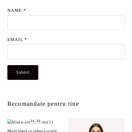
NAME
*
EMAIL
*
Recomandate pentru tine
34
36
Bluză lejeră cu mânecă scurtă