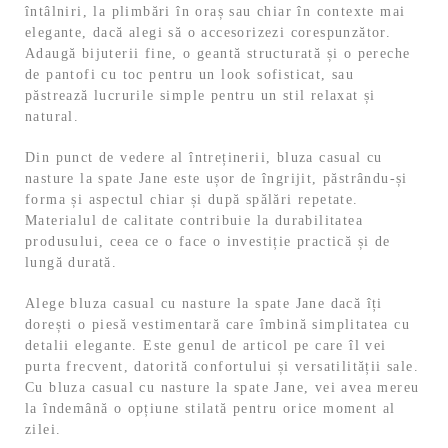
întâlniri, la plimbări în oraș sau chiar în contexte mai
elegante, dacă alegi să o accesorizezi corespunzător.
Adaugă bijuterii fine, o geantă structurată și o pereche
de pantofi cu toc pentru un look sofisticat, sau
păstrează lucrurile simple pentru un stil relaxat și
natural.
Din punct de vedere al întreținerii, bluza casual cu
nasture la spate Jane este ușor de îngrijit, păstrându-și
forma și aspectul chiar și după spălări repetate.
Materialul de calitate contribuie la durabilitatea
produsului, ceea ce o face o investiție practică și de
lungă durată.
Alege bluza casual cu nasture la spate Jane dacă îți
dorești o piesă vestimentară care îmbină simplitatea cu
detalii elegante. Este genul de articol pe care îl vei
purta frecvent, datorită confortului și versatilității sale.
Cu bluza casual cu nasture la spate Jane, vei avea mereu
la îndemână o opțiune stilată pentru orice moment al
zilei.