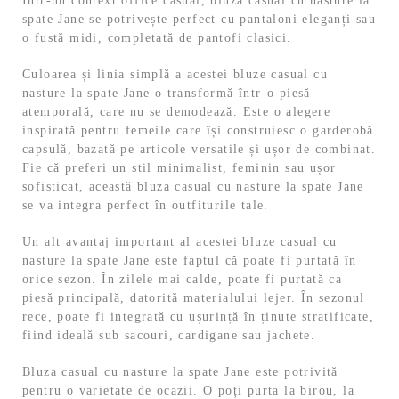
Într-un context office casual, bluza casual cu nasture la
spate Jane se potrivește perfect cu pantaloni eleganți sau
o fustă midi, completată de pantofi clasici.
Culoarea și linia simplă a acestei bluze casual cu
nasture la spate Jane o transformă într-o piesă
atemporală, care nu se demodează. Este o alegere
inspirată pentru femeile care își construiesc o garderobă
capsulă, bazată pe articole versatile și ușor de combinat.
Fie că preferi un stil minimalist, feminin sau ușor
sofisticat, această bluza casual cu nasture la spate Jane
se va integra perfect în outfiturile tale.
Un alt avantaj important al acestei bluze casual cu
nasture la spate Jane este faptul că poate fi purtată în
orice sezon. În zilele mai calde, poate fi purtată ca
piesă principală, datorită materialului lejer. În sezonul
rece, poate fi integrată cu ușurință în ținute stratificate,
fiind ideală sub sacouri, cardigane sau jachete.
Bluza casual cu nasture la spate Jane este potrivită
pentru o varietate de ocazii. O poți purta la birou, la