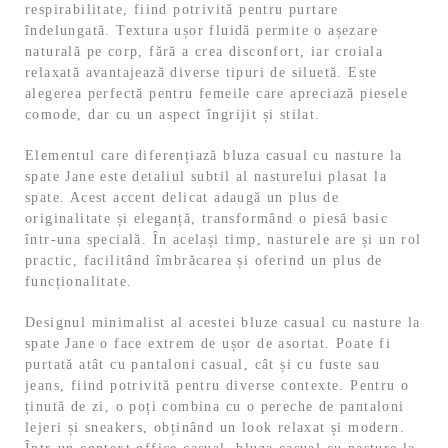
respirabilitate, fiind potrivită pentru purtare
îndelungată. Textura ușor fluidă permite o așezare
naturală pe corp, fără a crea disconfort, iar croiala
relaxată avantajează diverse tipuri de siluetă. Este
alegerea perfectă pentru femeile care apreciază piesele
comode, dar cu un aspect îngrijit și stilat.
Elementul care diferențiază bluza casual cu nasture la
spate Jane este detaliul subtil al nasturelui plasat la
spate. Acest accent delicat adaugă un plus de
originalitate și eleganță, transformând o piesă basic
într-una specială. În același timp, nasturele are și un rol
practic, facilitând îmbrăcarea și oferind un plus de
funcționalitate.
Designul minimalist al acestei bluze casual cu nasture la
spate Jane o face extrem de ușor de asortat. Poate fi
purtată atât cu pantaloni casual, cât și cu fuste sau
jeans, fiind potrivită pentru diverse contexte. Pentru o
ținută de zi, o poți combina cu o pereche de pantaloni
lejeri și sneakers, obținând un look relaxat și modern.