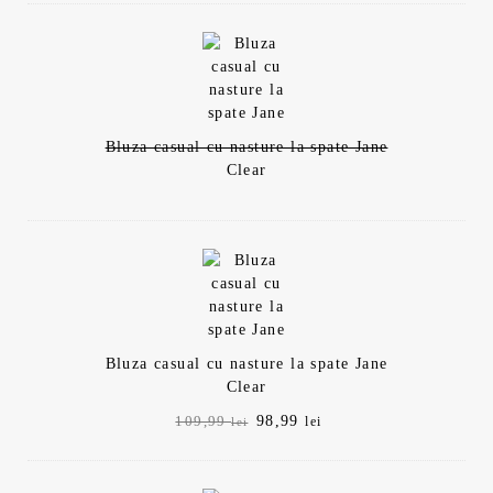
Bluza casual cu nasture la spate Jane
Clear
Bluza casual cu nasture la spate Jane
Clear
Prețul
Prețul
98,99
109,99
lei
lei
inițial
curent
a
este:
fost:
98,99 lei.