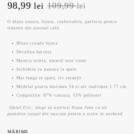
Prețul
Prețul
98,99
109,99
lei
lei
inițial
curent
O bluza usoara, lejera, confortabila, perfecta pentru
tinutele din sezonul cald.
a
este:
fost:
98,99 lei.
Bluza croiala lejera
Decolteu barcuta
109,99 lei.
Maneca scurta, umarul usor cazut
Inchidere cu nasture la spate
Mai lunga in spate, tiv rotunjit
Modelul poarta marimea 34 si are inaltimea 1.77 cm
Compozitie: 87% vascoza, 13% poliester
Sfatul Etic: alege sa asortezi bluza Jane cu un
pantalon casual din vascoza pentru o iesire in weekend.
MĂRIME