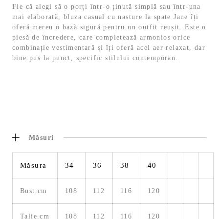
Fie că alegi să o porți într-o ținută simplă sau într-una
mai elaborată, bluza casual cu nasture la spate Jane îți
oferă mereu o bază sigură pentru un outfit reușit. Este o
piesă de încredere, care completează armonios orice
combinație vestimentară și îți oferă acel aer relaxat, dar
bine pus la punct, specific stilului contemporan.
Măsuri
Măsura
34
36
38
40
Bust.cm
108
112
116
120
Talie.cm
108
112
116
120