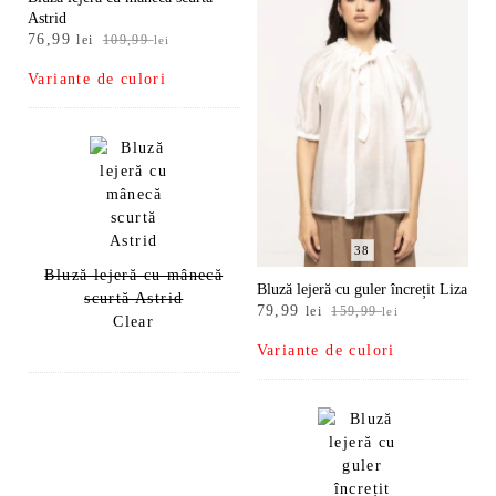
Astrid
Prețul
Prețul
76,99
lei
109,99
lei
inițial
curent
Variante de culori
a
este:
fost:
76,99 lei.
109,99 lei.
38
Bluză lejeră cu mânecă
Bluză lejeră cu guler încrețit Liza
scurtă Astrid
Prețul
Prețul
79,99
lei
159,99
lei
Clear
inițial
curent
Variante de culori
a
este:
fost:
79,99 lei.
159,99 lei.