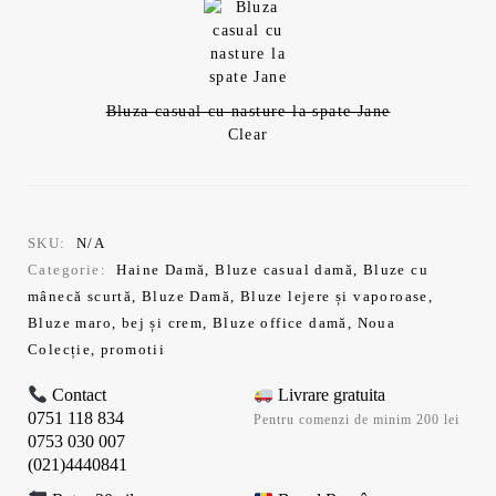
109,99 lei.
Bluza casual cu nasture la spate Jane
Clear
SKU:
N/A
Categorie:
Haine Damă
,
Bluze casual damă
,
Bluze cu
mânecă scurtă
,
Bluze Damă
,
Bluze lejere și vaporoase
,
Bluze maro, bej și crem
,
Bluze office damă
,
Noua
Colecție
,
promotii
Contact
Livrare gratuita
0751 118 834
Pentru comenzi de minim 200 lei
0753 030 007
(021)4440841