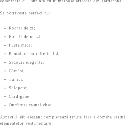
combinată cu ușurință cu numeroase articole din garderobă.
Se potrivește perfect cu:
Rochii de zi;
Rochii de ocazie;
Fuste midi;
Pantaloni cu talie înaltă;
Sacouri elegante;
Cămăși;
Tunici;
Salopete;
Cardigane;
Outfituri casual chic.
Aspectul său elegant completează ținuta fără a domina restul
elementelor vestimentare.