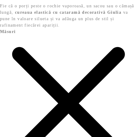
Fie că o porți peste o rochie vaporoasă, un sacou sau o cămașă
lungă,
cureaua elastică cu cataramă decorativă Giulia
va
pune în valoare silueta și va adăuga un plus de stil și
rafinament fiecărei apariții.
Măsuri