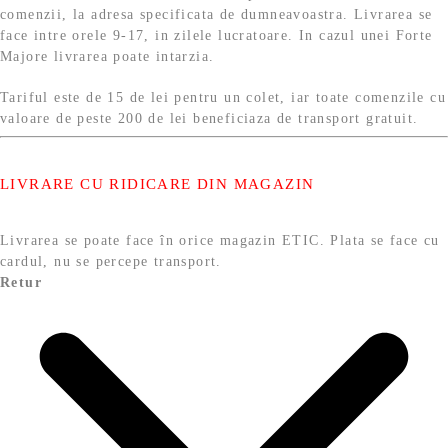
comenzii, la adresa specificata de dumneavoastra. Livrarea se
face intre orele 9-17, in zilele lucratoare. In cazul unei Forte
Majore livrarea poate intarzia.
Tariful este de 15 de lei pentru un colet, iar toate comenzile cu
valoare de peste 200 de lei beneficiaza de transport gratuit.
LIVRARE CU RIDICARE DIN MAGAZIN
Livrarea se poate face în orice magazin ETIC. Plata se face cu
cardul, nu se percepe transport.
Retur