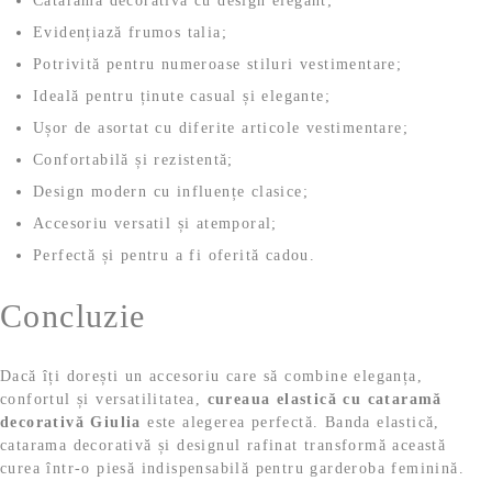
Cataramă decorativă cu design elegant;
Evidențiază frumos talia;
Potrivită pentru numeroase stiluri vestimentare;
Ideală pentru ținute casual și elegante;
Ușor de asortat cu diferite articole vestimentare;
Confortabilă și rezistentă;
Design modern cu influențe clasice;
Accesoriu versatil și atemporal;
Perfectă și pentru a fi oferită cadou.
Concluzie
Dacă îți dorești un accesoriu care să combine eleganța,
confortul și versatilitatea,
cureaua elastică cu cataramă
decorativă Giulia
este alegerea perfectă. Banda elastică,
catarama decorativă și designul rafinat transformă această
curea într-o piesă indispensabilă pentru garderoba feminină.