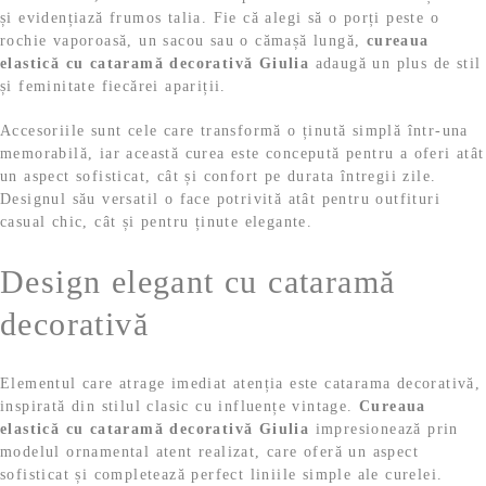
4
,
și evidențiază frumos talia. Fie că alegi să o porți peste o
rochie vaporoasă, un sacou sau o cămașă lungă,
9
9
cureaua
elastică cu cataramă decorativă Giulia
adaugă un plus de stil
și feminitate fiecărei apariții.
,
9
Accesoriile sunt cele care transformă o ținută simplă într-una
9
memorabilă, iar această curea este concepută pentru a oferi atât
un aspect sofisticat, cât și confort pe durata întregii zile.
9
l
Designul său versatil o face potrivită atât pentru outfituri
casual chic, cât și pentru ținute elegante.
e
Design elegant cu cataramă
l
i
decorativă
e
.
i
Elementul care atrage imediat atenția este catarama decorativă,
inspirată din stilul clasic cu influențe vintage.
Cureaua
.
elastică cu cataramă decorativă Giulia
impresionează prin
modelul ornamental atent realizat, care oferă un aspect
sofisticat și completează perfect liniile simple ale curelei.