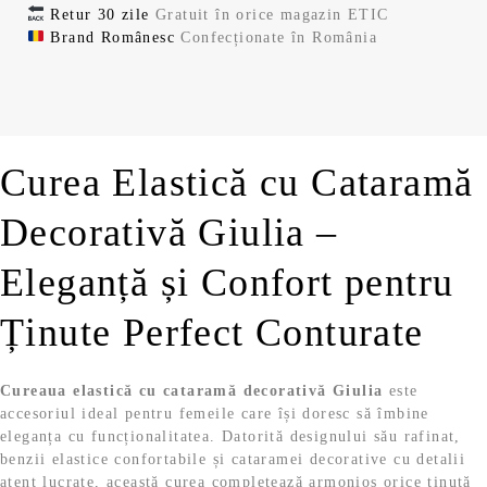
ț
e
Retur 30 zile
Gratuit în orice magazin ETIC
Brand Românesc
Confecționate în România
i
n
a
t
l
e
Curea Elastică cu Cataramă
a
s
Decorativă Giulia –
f
t
Eleganță și Confort pentru
o
e
Ținute Perfect Conturate
s
:
t
3
Cureaua elastică cu cataramă decorativă Giulia
este
accesoriul ideal pentru femeile care își doresc să îmbine
:
4
eleganța cu funcționalitatea. Datorită designului său rafinat,
benzii elastice confortabile și cataramei decorative cu detalii
atent lucrate, această curea completează armonios orice ținută