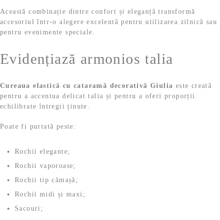
Această combinație dintre confort și eleganță transformă
accesoriul într-o alegere excelentă pentru utilizarea zilnică sau
pentru evenimente speciale.
Evidențiază armonios talia
Cureaua elastică cu cataramă decorativă Giulia
este creată
pentru a accentua delicat talia și pentru a oferi proporții
echilibrate întregii ținute.
Poate fi purtată peste:
Rochii elegante;
Rochii vaporoase;
Rochii tip cămașă;
Rochii midi și maxi;
Sacouri;