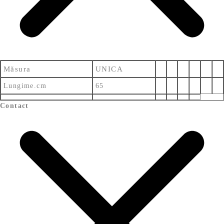
Măsura
UNICA
Lungime.cm
65
Contact