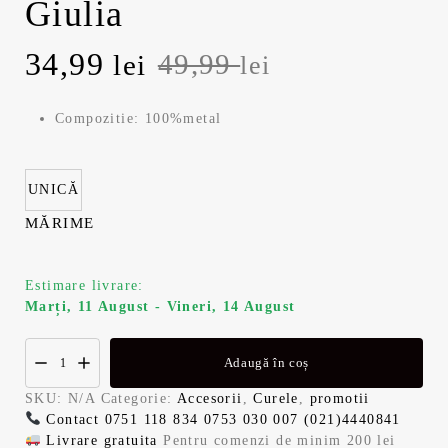
Giulia
P
34,99
P
49,99
lei
lei
r
r
Compozitie: 100%metal
e
e
ț
ț
UNICĂ
MĂRIME
u
u
l
l
Estimare livrare:
Marți, 11 August - Vineri, 14 August
i
c
n
u
Adaugă în coș
SKU:
N/A
Categorie:
Accesorii
,
Curele
,
promotii
i
r
Contact
0751 118 834
0753 030 007
(021)4440841
Livrare gratuita
Pentru comenzi de minim 200 lei