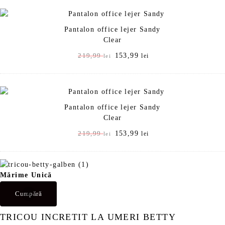
Pantalon office lejer Sandy
Clear
P
153,99
P
219,99
lei
lei
r
r
e
e
ț
ț
u
u
Pantalon office lejer Sandy
l
l
Clear
i
c
n
u
P
153,99
P
219,99
lei
lei
i
r
r
r
ț
e
e
e
i
n
ț
ț
a
t
Mărime Unică
u
u
l
e
l
l
a
s
Cumpără
i
c
f
t
n
u
o
e
TRICOU INCRETIT LA UMERI BETTY
i
r
s
: