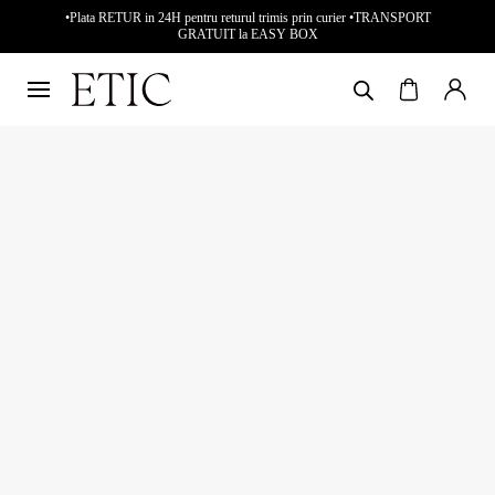
•Plata RETUR in 24H pentru returul trimis prin curier •TRANSPORT
GRATUIT la EASY BOX